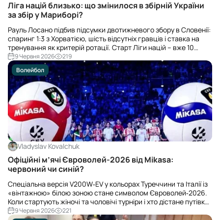
Ліга націй близько: що змінилося в збірній України
за збір у Мариборі?
Рауль Лосано підбив підсумки двотижневого збору в Словенії:
спаринг 1:3 з Хорватією, шість відсутніх гравців і ставка на
тренування як критерій ротації. Старт Ліги націй – вже 10
червня проти Японії.
9 Червня 2026
219
Волейбол
Vladyslav Kovalchuk
Офіційні м’ячі Євроволей-2026 від Mikasa:
червоний чи синій?
Спеціальна версія V200W‑EV у кольорах Туреччини та Італії із
«вінтажною» білою зоною стане символом Євроволей‑2026.
Коли стартують жіночі та чоловічі турніри і хто дістане путівку
до Лос-Анджелеса 2028?
9 Червня 2026
221