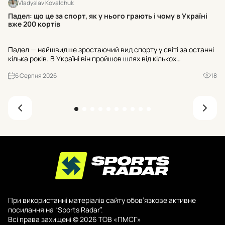
Vladyslav Kovalchuk
BC
Падел: що це за спорт, як у нього грають і чому в Україні
вже 200 кортів
Ta
Падел — найшвидше зростаючий вид спорту у світі за останні
се
кілька років. В Україні він пройшов шлях від кількох
ди
експериментальних майданчиків до майже двохсот кортів, а
– 
6 Серпня 2026
18
до кінця 2026 року їхня кількість має перевищити триста. Р...
При використанні матеріалів сайту обов’язкове активне
посилання на “Sports Radar”.
Всі права захищені © 2026 ТОВ «ПМСГ»