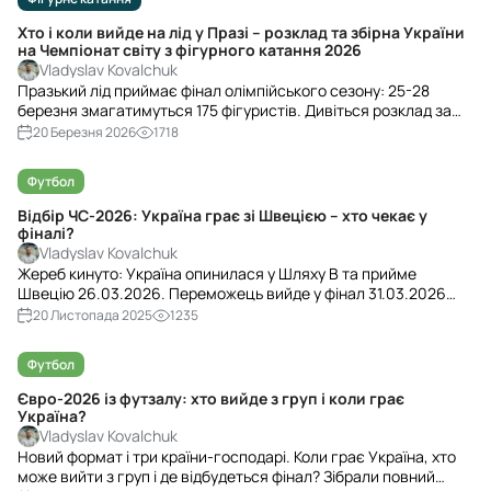
Хто і коли вийде на лід у Празі – розклад та збірна України
на Чемпіонат світу з фігурного катання 2026
Vladyslav Kovalchuk
Празький лід приймає фінал олімпійського сезону: 25-28
березня змагатимуться 175 фігуристів. Дивіться розклад за
київським часом і повний склад збірної України – коли
20 Березня 2026
1718
виходять Марсак, Голіченко/Даренський та танцювальні
дуети.
Футбол
Відбір ЧС-2026: Україна грає зі Швецією – хто чекає у
фіналі?
Vladyslav Kovalchuk
Жереб кинуто: Україна опинилася у Шляху B та прийме
Швецію 26.03.2026. Переможець вийде у фінал 31.03.2026
проти Польща – Албанія. Повний розклад плей-оф і статус
20 Листопада 2025
1235
відбору ЧС-2026 – далі.
Футбол
Євро-2026 із футзалу: хто вийде з груп і коли грає
Україна?
Vladyslav Kovalchuk
Новий формат і три країни-господарі. Коли грає Україна, хто
може вийти з груп і де відбудеться фінал? Зібрали повний