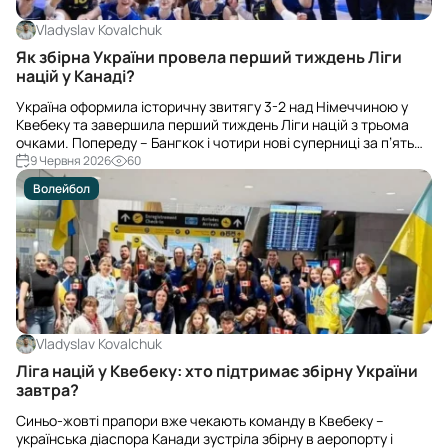
Vladyslav Kovalchuk
Як збірна України провела перший тиждень Ліги
націй у Канаді?
Україна оформила історичну звитягу 3-2 над Німеччиною у
Квебеку та завершила перший тиждень Ліги націй з трьома
очками. Попереду – Бангкок і чотири нові суперниці за п’ять
днів.
9 Червня 2026
60
Волейбол
Vladyslav Kovalchuk
Ліга націй у Квебеку: хто підтримає збірну України
завтра?
Синьо-жовті прапори вже чекають команду в Квебеку –
українська діаспора Канади зустріла збірну в аеропорту і