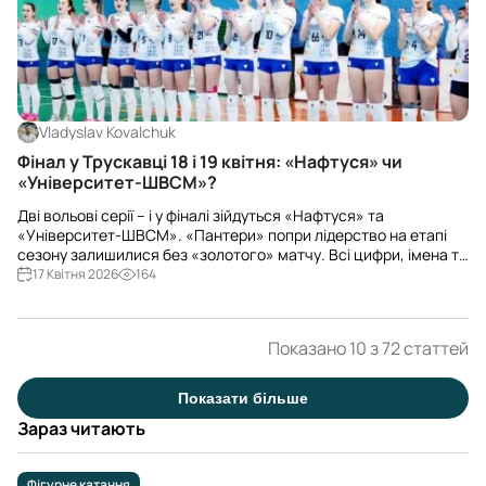
Vladyslav Kovalchuk
Фінал у Трускавці 18 і 19 квітня: «Нафтуся» чи
«Університет-ШВСМ»?
Дві вольові серії – і у фіналі зійдуться «Нафтуся» та
«Університет-ШВСМ». «Пантери» попри лідерство на етапі
сезону залишилися без «золотого» матчу. Всі цифри, імена та
ключові епізоди – в огляді.
17 Квітня 2026
164
Показано 10 з 72 статтей
Показати більше
Зараз читають
Фігурне катання