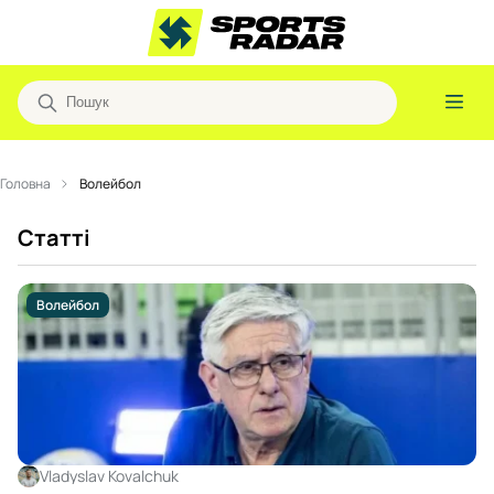
Головна
Волейбол
Статті
Волейбол
Vladyslav Kovalchuk