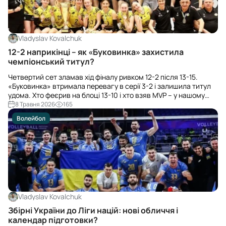
Vladyslav Kovalchuk
12-2 наприкінці – як «Буковинка» захистила
чемпіонський титул?
Четвертий сет зламав хід фіналу ривком 12-2 після 13-15.
«Буковинка» втримала перевагу в серії 3-2 і залишила титул
удома. Хто феєрив на блоці 13-10 і хто взяв MVP – у нашому
розборі.
8 Травня 2026
165
Волейбол
Vladyslav Kovalchuk
Збірні України до Ліги націй: нові обличчя і
календар підготовки?