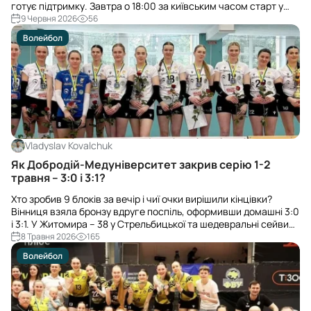
готує підтримку. Завтра о 18:00 за київським часом старт у
Лізі націй проти США, трансляція – Суспільне Спорт.
9 Червня 2026
56
Волейбол
Vladyslav Kovalchuk
Як Добродій-Медуніверситет закрив серію 1-2
травня – 3:0 і 3:1?
Хто зробив 9 блоків за вечір і чиї очки вирішили кінцівки?
Вінниця взяла бронзу вдруге поспіль, оформивши домашні 3:0
і 3:1. У Житомира – 38 у Стрельбицької та шедевральні сейви
Букацелі.
8 Травня 2026
165
Волейбол