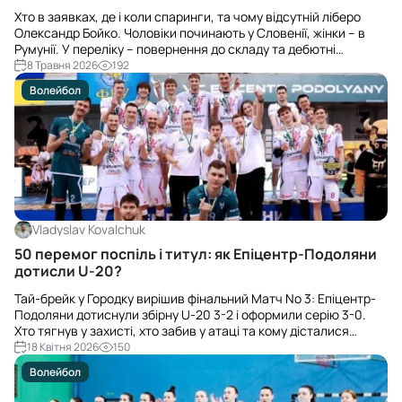
Хто в заявках, де і коли спаринги, та чому відсутній ліберо
Олександр Бойко. Чоловіки починають у Словенії, жінки – в
Румунії. У переліку – повернення до складу та дебютні
виклики.
8 Травня 2026
192
Волейбол
Vladyslav Kovalchuk
50 перемог поспіль і титул: як Епіцентр-Подоляни
дотисли U-20?
Тай-брейк у Городку вирішив фінальний Матч No 3: Епіцентр-
Подоляни дотиснули збірну U-20 3-2 і оформили серію 3-0.
Хто тягнув у захисті, хто забив у атаці та кому дісталися
індивідуальні призи — лише факти.
18 Квітня 2026
150
Волейбол