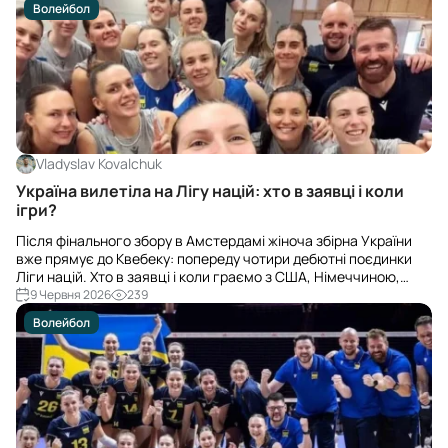
Волейбол
Vladyslav Kovalchuk
Україна вилетіла на Лігу націй: хто в заявці і коли
ігри?
Після фінального збору в Амстердамі жіноча збірна України
вже прямує до Квебеку: попереду чотири дебютні поєдинки
Ліги націй. Хто в заявці і коли граємо з США, Німеччиною,
Японією та Францією?
9 Червня 2026
239
Волейбол