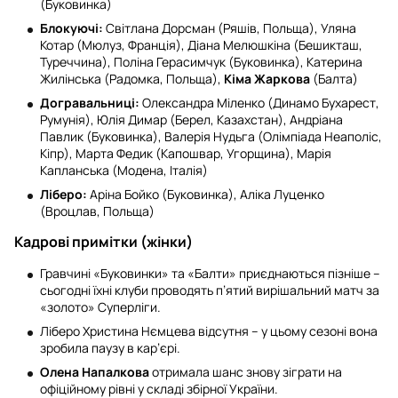
(Буковинка)
Блокуючі:
Світлана Дорсман (Ряшів, Польща), Уляна
Котар (Мюлуз, Франція), Діана Мелюшкіна (Бешикташ,
Туреччина), Поліна Герасимчук (Буковинка), Катерина
Жилінська (Радомка, Польща),
Кіма Жаркова
(Балта)
Догравальниці:
Олександра Міленко (Динамо Бухарест,
Румунія), Юлія Димар (Берел, Казахстан), Андріана
Павлик (Буковинка), Валерія Нудьга (Олімпіада Неаполіс,
Кіпр), Марта Федик (Капошвар, Угорщина), Марія
Капланська (Модена, Італія)
Ліберо:
Аріна Бойко (Буковинка), Аліка Луценко
(Вроцлав, Польща)
Кадрові примітки (жінки)
Гравчині «Буковинки» та «Балти» приєднаються пізніше –
сьогодні їхні клуби проводять п’ятий вирішальний матч за
«золото» Суперліги.
Ліберо Христина Нємцева відсутня – у цьому сезоні вона
зробила паузу в кар’єрі.
Олена Напалкова
отримала шанс знову зіграти на
офіційному рівні у складі збірної України.