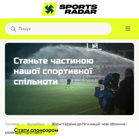
Головна
Волейбол
Збірні України до Ліги націй: нові обличчя і
Стати спонсором
календар підготовки?