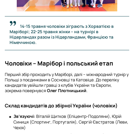
14-15 травня чоловіки зіграють з Хорватією в
Маріборі; 22-25 травня жінки – на турнірі в
Нідерландах разом із Нідерландами, Францією та
Німеччиною.
Чоловіки – Марібор і польський етап
Перший збір проходить у Маріборі, далі – міжнародний турнір у
Польщі з поєдинками в Сосновці та Катовіце. До переліку
кандидатів увійшли гравці з клубів України та Європи,
зокрема повернувся
Олег Плотницький
.
Склад кандидатів до збірної України (чоловіки)
Зв’язуючі:
Віталій Щитков (Епіцентр-Подоляни), Юрій
Синиця (Спортинг, Португалія), Сергій Євстратов (Леви,
Чехія)