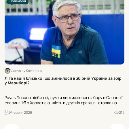
Волейбол
Vladyslav Kovalchuk
Оф
Ліга націй близько: що змінилося в збірній України за збір
си
у Мариборі?
Сп
Рауль Лосано підбив підсумки двотижневого збору в Словенії:
«в
спаринг 1:3 з Хорватією, шість відсутніх гравців і ставка на
Ко
тренування як критерій ротації. Старт Ліги націй – вже 10
до
9 Червня 2026
219
червня проти Японії.