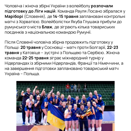
Чоловіча і жіноча збірні України з волейболу
розпочали
підготовку до Ліги націй
. Команда Рауля Лосано зібралася у
Маріборі
(Словенія), де
14-15 травня
заплановані контрольні
матчі з Хорватією. Волейболістки Якуба Глушака прибули до
румунського міста
Блаж
, де зіграють кілька товариських
поєдинків з національною командою Румунії.
Після Словенії чоловіча збірна продовжить підготовку у
Польщі:
20 травня
у Сосновці – матч проти Болгарії,
22-23
травня
у Катовіце – зустрічі з Польщею та Сербією. Жіноча
команда
22-25 травня
зіграє міжнародний турнір у
Нідерландах із збірними Нідерландів, Франції та Німеччини, а
на завершення підготовки заплановано товариський матч
Україна – Польща.