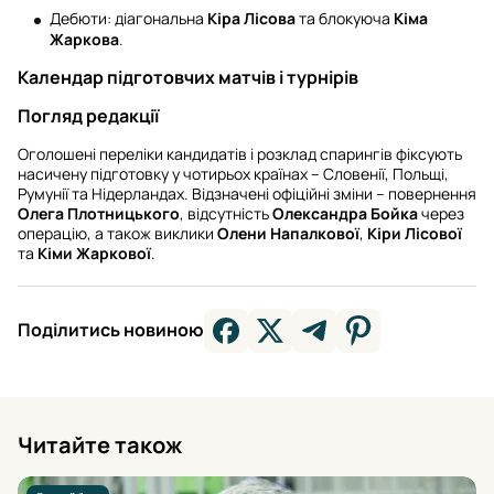
Дебюти: діагональна
Кіра Лісова
та блокуюча
Кіма
Жаркова
.
Календар підготовчих матчів і турнірів
Погляд редакції
Оголошені переліки кандидатів і розклад спарингів фіксують
насичену підготовку у чотирьох країнах – Словенії, Польщі,
Румунії та Нідерландах. Відзначені офіційні зміни – повернення
Олега Плотницького
, відсутність
Олександра Бойка
через
операцію, а також виклики
Олени Напалкової
,
Кіри Лісової
та
Кіми Жаркової
.
Поділитись новиною
Читайте також