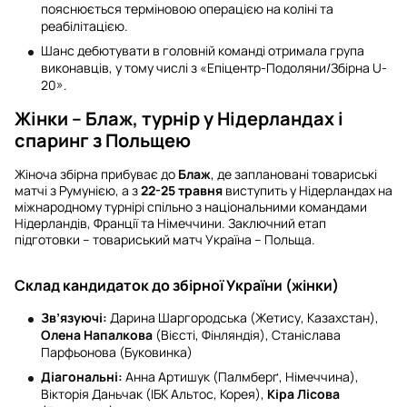
пояснюється терміновою операцією на коліні та
реабілітацією.
Шанс дебютувати в головній команді отримала група
виконавців, у тому числі з «Епіцентр-Подоляни/Збірна U-
20».
Жінки – Блаж, турнір у Нідерландах і
спаринг з Польщею
Жіноча збірна прибуває до
Блаж
, де заплановані товариські
матчі з Румунією, а з
22-25 травня
виступить у Нідерландах на
міжнародному турнірі спільно з національними командами
Нідерландів, Франції та Німеччини. Заключний етап
підготовки – товариський матч Україна – Польща.
Склад кандидаток до збірної України (жінки)
Зв’язуючі:
Дарина Шаргородська (Жетису, Казахстан),
Олена Напалкова
(Вієсті, Фінляндія), Станіслава
Парфьонова (Буковинка)
Діагональні:
Анна Артишук (Палмберґ, Німеччина),
Вікторія Даньчак (ІБК Альтос, Корея),
Кіра Лісова