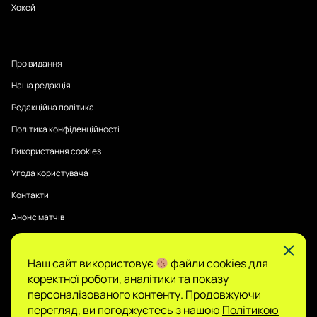
Хокей
Про видання
Наша редакція
Редакційна політика
Політика конфіденційності
Використання cookies
Угода користувача
Контакти
Анонс матчів
Наш сайт використовує
файли cookies для
Публікації на Sports Radar мають інформаційний характер.
коректної роботи, аналітики та показу
Думки авторів є їхньою особистою позицією, редакція не
гарантує повної достовірності та не несе відповідальності
персоналізованого контенту. Продовжуючи
за зміст.
перегляд, ви погоджуєтесь з нашою
Політикою