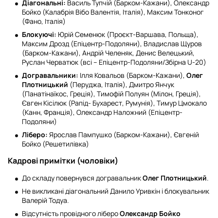
Діагональні:
Василь Тупчій (Барком-Кажани), Олександр
Бойко (Калабрія Вібо Валентія, Італія), Максим Тонконог
(Фано, Італія)
Блокуючі:
Юрій Семенюк (Проєкт-Варшава, Польща),
Максим Дрозд (Епіцентр-Подоляни), Владислав Щуров
(Барком-Кажани), Андрій Челеняк, Денис Велецький,
Руслан Черватюк (всі – Епіцентр-Подоляни/Збірна U-20)
Догравальники:
Ілля Ковальов (Барком-Кажани),
Олег
Плотницький
(Перуджа, Італія), Дмитро Янчук
(Панатінаїкос, Греція), Тимофій Полуян (Мілон, Греція),
Євген Кісілюк (Рапід- Бухарест, Румунія), Тимур Цмокало
(Канн, Франція), Олександр Наложний (Епіцентр-
Подоляни)
Ліберо:
Ярослав Пампушко (Барком-Кажани), Євгеній
Бойко (Решетилівка)
Кадрові примітки (чоловіки)
До складу повернувся догравальник
Олег Плотницький
.
Не викликані діагональний Данило Уривкін і блокувальник
Валерій Тодуа.
Відсутність провідного ліберо
Олександр Бойко