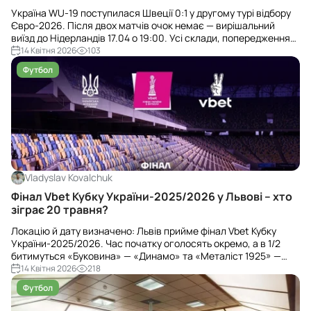
Україна WU-19 поступилася Швеції 0:1 у другому турі відбору
Євро-2026. Після двох матчів очок немає — вирішальний
виїзд до Нідерландів 17.04 о 19:00. Усі склади, попередження
та таблиця — далі.
14 Квітня 2026
103
Футбол
Vladyslav Kovalchuk
Фінал Vbet Кубку України-2025/2026 у Львові – хто
зіграє 20 травня?
Локацію й дату визначено: Львів прийме фінал Vbet Кубку
України-2025/2026. Час початку оголосять окремо, а в 1/2
битимуться «Буковина» — «Динамо» та «Металіст 1925» —
«Чернігів». У 2016 тут було 2:0 для «Шахтаря».
14 Квітня 2026
218
Футбол