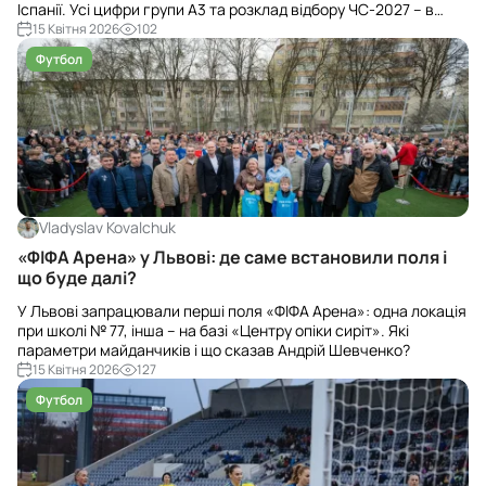
Іспанії. Усі цифри групи А3 та розклад відбору ЧС-2027 – в
одному матеріалі.
15 Квітня 2026
102
Футбол
Vladyslav Kovalchuk
«ФІФА Арена» у Львові: де саме встановили поля і
що буде далі?
У Львові запрацювали перші поля «ФІФА Арена»: одна локація
при школі № 77, інша – на базі «Центру опіки сиріт». Які
параметри майданчиків і що сказав Андрій Шевченко?
15 Квітня 2026
127
Футбол