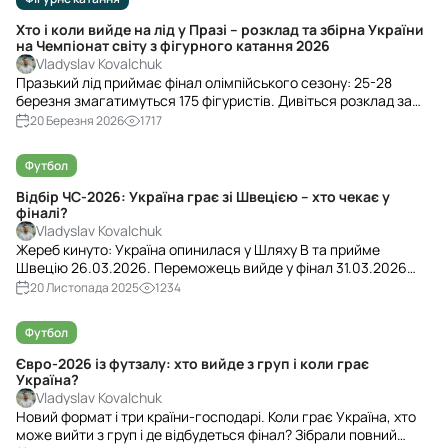
Хто і коли вийде на лід у Празі – розклад та збірна України
на Чемпіонат світу з фігурного катання 2026
Vladyslav Kovalchuk
Празький лід приймає фінал олімпійського сезону: 25-28
березня змагатимуться 175 фігуристів. Дивіться розклад за
київським часом і повний склад збірної України – коли
20 Березня 2026
1717
виходять Марсак, Голіченко/Даренський та танцювальні
дуети.
Футбол
Відбір ЧС-2026: Україна грає зі Швецією – хто чекає у
фіналі?
Vladyslav Kovalchuk
Жереб кинуто: Україна опинилася у Шляху B та прийме
Швецію 26.03.2026. Переможець вийде у фінал 31.03.2026
проти Польща – Албанія. Повний розклад плей-оф і статус
20 Листопада 2025
1234
відбору ЧС-2026 – далі.
Футбол
Євро-2026 із футзалу: хто вийде з груп і коли грає
Україна?
Vladyslav Kovalchuk
Новий формат і три країни-господарі. Коли грає Україна, хто
може вийти з груп і де відбудеться фінал? Зібрали повний