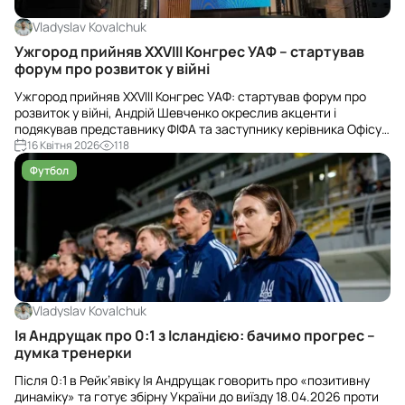
Vladyslav Kovalchuk
Ужгород прийняв ХХVІІІ Конгрес УАФ – стартував
форум про розвиток у війні
Ужгород прийняв ХХVІІІ Конгрес УАФ: стартував форум про
розвиток у війні, Андрій Шевченко окреслив акценти і
подякував представнику ФІФА та заступнику керівника Офісу
Президента України.
16 Квітня 2026
118
Футбол
Vladyslav Kovalchuk
Ія Андрущак про 0:1 з Ісландією: бачимо прогрес –
думка тренерки
Після 0:1 в Рейк’явіку Ія Андрущак говорить про «позитивну
динаміку» та готує збірну України до виїзду 18.04.2026 проти