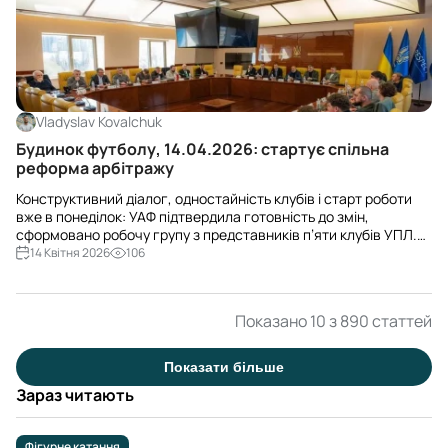
Vladyslav Kovalchuk
Будинок футболу, 14.04.2026: стартує спільна
реформа арбітражу
Конструктивний діалог, одностайність клубів і старт роботи
вже в понеділок: УАФ підтвердила готовність до змін,
сформовано робочу групу з представників п’яти клубів УПЛ.
Перші підсумки – за два місяці.
14 Квітня 2026
106
Показано 10 з 890 статтей
Показати більше
Зараз читають
Фігурне катання