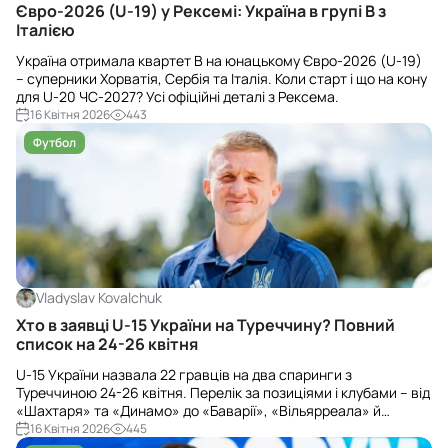
Євро-2026 (U-19) у Рексемі: Україна в групі В з
Італією
Україна отримала квартет В на юнацькому Євро-2026 (U-19)
– суперники Хорватія, Сербія та Італія. Коли старт і що на кону
для U-20 ЧС-2027? Усі офіційні деталі з Рексема.
16 Квітня 2026
443
Футбол
Vladyslav Kovalchuk
Хто в заявці U-15 України на Туреччину? Повний
список на 24-26 квітня
U-15 України назвала 22 гравців на два спаринги з
Туреччиною 24-26 квітня. Перелік за позиціями і клубами – від
«Шахтаря» та «Динамо» до «Баварії», «Вільярреала» й
«Брайтона». Дивіться повний список.
16 Квітня 2026
445