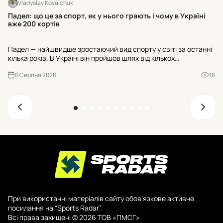
Vladyslav Kovalchuk
BC
Падел: що це за спорт, як у нього грають і чому в Україні
вже 200 кортів
Ta
Падел — найшвидше зростаючий вид спорту у світі за останні
се
кілька років. В Україні він пройшов шлях від кількох
ди
експериментальних майданчиків до майже двохсот кортів, а
– 
6 Серпня 2026
16
до кінця 2026 року їхня кількість має перевищити триста. Р...
При використанні матеріалів сайту обов’язкове активне
посилання на “Sports Radar”.
Всі права захищені © 2026 ТОВ «ПМСГ»