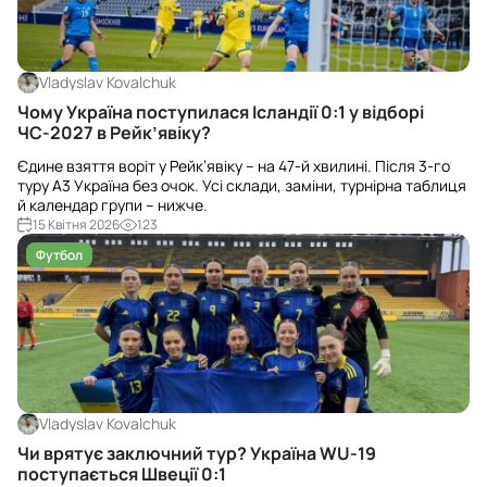
Vladyslav Kovalchuk
Чому Україна поступилася Ісландії 0:1 у відборі
ЧС-2027 в Рейк’явіку?
Єдине взяття воріт у Рейк’явіку – на 47-й хвилині. Після 3-го
туру А3 Україна без очок. Усі склади, заміни, турнірна таблиця
й календар групи – нижче.
15 Квітня 2026
123
Футбол
Vladyslav Kovalchuk
Чи врятує заключний тур? Україна WU-19
поступається Швеції 0:1