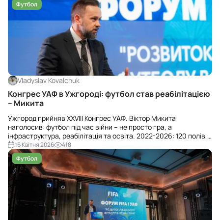
Футбол
Vladyslav Kovalchuk
Конгрес УАФ в Ужгороді: футбол став реабілітацією
– Микита
Ужгород прийняв ХХVІІІ Конгрес УАФ. Віктор Микита
наголосив: футбол під час війни – не просто гра, а
інфраструктура, реабілітація та освіта. 2022-2026: 120 полів,
2026 – план ще 100. 70 тис. дітей і 1 800 тренерів у системі.
16 Квітня 2026
418
Футбол