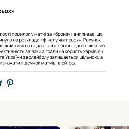
рьох»
ькості помилок у матчі за «бронзу» випливає, що
линула на розклади «фіналу чотирьох». Рахунок
исокий тиск на подачі з обох боків, однак ширший
ктивність зв’язки зіграли на користь харків’ян.
іга України з волейболу залишається щільною, а
визначати підсумок матчів плей-оф.