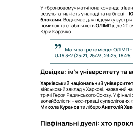
У «бронзовому» матчі юна команда з Ів
результативність у нападі та на блоці –
Ю
блоками
. Водночас для підсумку зустрі
помилок та стабільність
ОЛІМПа
, де 20 
Юрій Карачко.
Матч за третє місце: ОЛІМП
U‑16 3-2 (25:21, 25:23, 23:25, 16:25
Довідка: ім’я університету та 
Харківський національний університет
військовий заклад у Харкові, названий н
тричі Героя Радянського Союзу. У фіналі 
волейболісти – екс-гравці суперлігових
Микола Куранов
та ліберо
Анатолій Хва
Півфінальні дуелі: хто прок