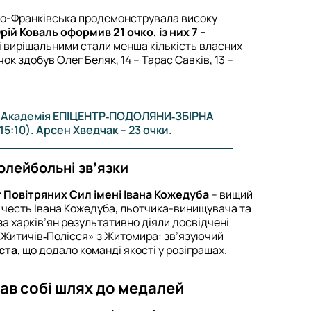
ано-Франківська продемонструвала високу
рій Коваль оформив 21 очко, із них 7 –
чі вирішальними стали менша кількість власних
очок здобув Олег Беляк, 14 – Тарас Савків, 13 –
 – Академія ЕПІЦЕНТР‑ПОДОЛЯНИ‑ЗБІРНА
, 15:10). Арсен Хведчак – 23 очки.
волейбольні зв’язки
 Повітряних Сил імені Івана Кожедуба
– вищий
а честь Івана Кожедуба, льотчика-винищувача та
за харків’ян результативно діяли досвідчені
 «Житичів‑Полісся» з Житомира: зв’язуючий
ста
, що додало команді якості у розіграшах.
лав собі шлях до медалей