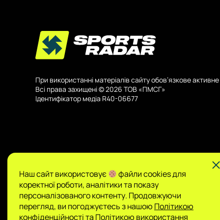
При використанні матеріалів сайту обов’язкове активне 
Всі права захищені © 2026 ТОВ «ПМСГ»
Ідентифікатор медіа R40-06677
Наш сайт використовує
файли cookies для
коректної роботи, аналітики та показу
Публікації на Sports Radar мають інформаційний харак
персоналізованого контенту. Продовжуючи
за зміст.
перегляд, ви погоджуєтесь з нашою
Політикою
конфіденційності
та
Політикою використання
Сайт не є організатором азартних ігор і не пр