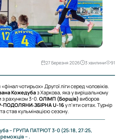
27 Березня 2026
3 хвилини
91
«фінал чотирьох» Другої ліги серед чоловіків.
Івана Кожедуба
з Харкова, яка у вирішальному
 з рахунком 3-0.
ОЛІМП (Борщів)
виборов
Р-ПОДОЛЯНИ‑ЗБІРНА U-16
у п’яти сетах. Турнір
 та став кульмінацією сезону.
уба – ГРУПА ПАТРІОТ 3-0 (25:18, 27:25,
реможців – .