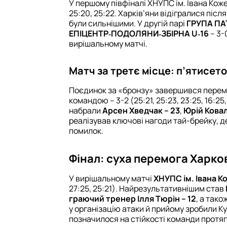
У першому півфіналі ХНУПС ім. Івана Кож
25:20, 25:22. Харків’яни відігралися післ
були сильнішими. У другій парі
ГРУПА ПА
ЕПІЦЕНТР‑ПОДОЛЯНИ‑ЗБІРНА U‑16
– 3-
вирішальному матчі.
Матч за третє місце: п’ятисето
Поєдинок за «бронзу» завершився пере
командою – 3-2 (25:21, 25:23, 23:25, 16:25,
набрали
Арсен Хведчак – 23
,
Юрій Коваль
реалізував ключові нагоди тай-брейку, де
помилок.
Фінал: суха перемога Харко
У вирішальному матчі
ХНУПС ім. Івана 
27:25, 25:21). Найрезультативнішим став
граючий тренер Ілля Тюрін – 12
, а так
у організацію атаки й прийому зробили Ку
позначилося на стійкості команди протяг