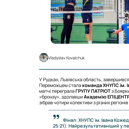
Vladyslav Kovalchuk
У Рудках, Львівська область, завершився 
Переможцем стала
команда ХНУПС ім. 
матчі переграла
ГРУПУ ПАТРІОТ
з Боярки
«бронзу», здолавши
Академію ЕПІЦЕНТ
зібрав чотири колективи з різних регіонів
Фінал: ХНУПС ім. Івана Кожед
25:21). Найрезультативніший у пе