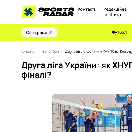
Контакти
Редакційна
політика
Футбол
Співпраця
Головна
Волейбол
Друга ліга України: як ХНУПС ім. Кожеду
Друга ліга України: як ХНУ
фіналі?