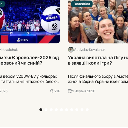
ол
Волейбол
v Kovalchuk
Vladyslav Kovalchuk
 м’ячі Євроволей-2026 від
Україна вилетіла на Лігу н
червоний чи синій?
в заявці і коли ігри?
а версія V200W‑EV у кольорах
Після фінального збору в Амст
та Італії із «вінтажною» білою
жіноча збірна України вже прям
не символом Євроволей‑2026.
Квебеку: попереду чотири дебю
 2026
216
9 Червня 2026
ують жіночі та чоловічі турніри
поєдинки Ліги націй. Хто в заявц
ане путівку до Лос-Анджелеса
граємо з США, Німеччиною, Яп
Францією?