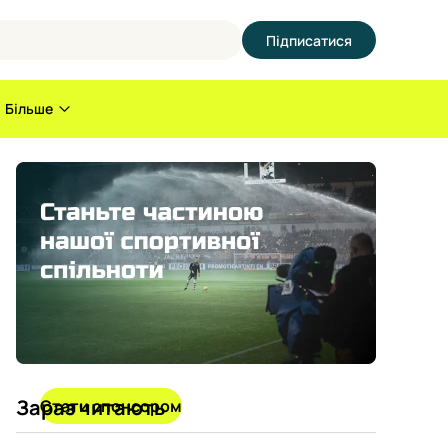
Підписатися
Більше
Зараз читають
Стати спонсором