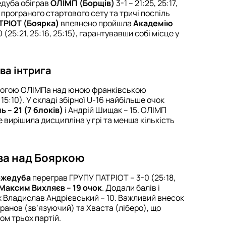
едуба обіграв
ОЛІМП (Борщів)
3-1 – 21:25, 25:17,
я програного стартового сету та тричі поспіль
ТРІОТ (Боярка)
впевнено пройшла
Академію
0 (25:21, 25:16, 25:15), гарантувавши собі місце у
ва інтрига
могою ОЛІМПа над юною франківською
 15:10). У складі збірної U-16 найбільше очок
 – 21 (7 блоків)
і Андрій Шищак – 15. ОЛІМП
 вирішила дисципліна у грі та менша кількість
ва над Бояркою
Кожедуба
переграв ГРУПУ ПАТРІОТ – 3-0 (25:18,
Максим Вихляєв – 19 очок
. Додали балів і
ож Владислав Андрієвський – 10. Важливий внесок
ранов (зв’язуючий) та Хваста (ліберо), що
ом трьох партій.