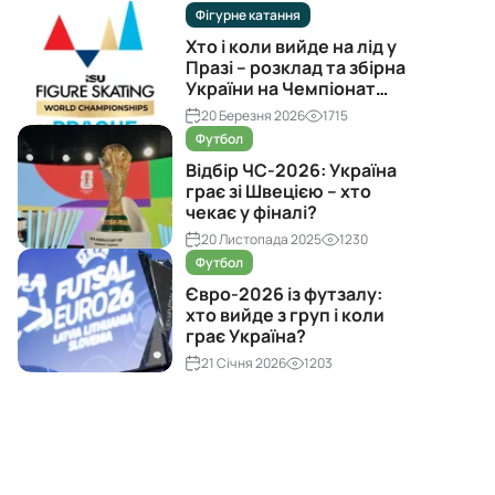
Фігурне катання
Хто і коли вийде на лід у
Празі – розклад та збірна
України на Чемпіонат
світу з фігурного катання
20 Березня 2026
1715
2026
Футбол
Відбір ЧС-2026: Україна
грає зі Швецією – хто
чекає у фіналі?
20 Листопада 2025
1230
Футбол
Євро-2026 із футзалу:
хто вийде з груп і коли
грає Україна?
21 Січня 2026
1203