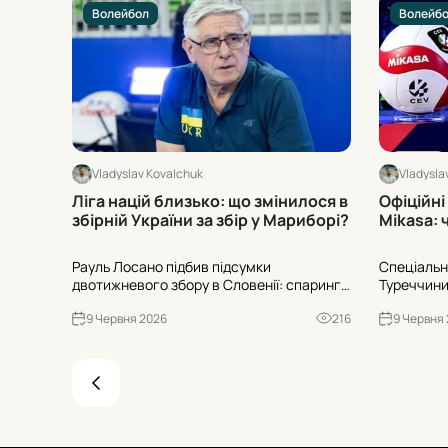
Волейбол
Волейб
Vladyslav Kovalchuk
Vladysla
Ліга націй близько: що змінилося в
Офіційні
збірній України за збір у Мариборі?
Mikasa: 
Рауль Лосано підбив підсумки
Спеціальн
двотижневого збору в Словенії: спаринг
Туреччини 
1:3 з Хорватією, шість відсутніх гравців і
зоною ста
9 Червня 2026
216
9 Червня
ставка на тренування як критерій ротації.
Коли старт
Старт Ліги націй – вже 10 червня проти
і хто діст
Японії.
2028?