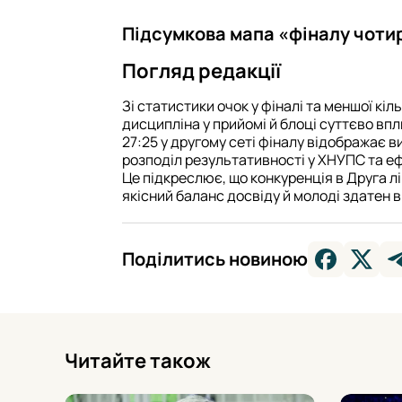
Підсумкова мапа «фіналу чоти
Погляд редакції
Зі статистики очок у фіналі та меншої кіл
дисципліна у прийомі й блоці суттєво вп
27:25 у другому сеті фіналу відображає в
розподіл результативності у ХНУПС та ефе
Це підкреслює, що конкуренція в Друга л
якісний баланс досвіду й молоді здатен 
Поділитись новиною
Читайте також