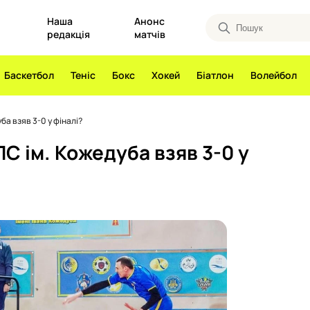
Наша
Анонс
редакція
матчів
Баскетбол
Теніс
Бокс
Хокей
Біатлон
Волейбол
ба взяв 3-0 у фіналі?
ПС ім. Кожедуба взяв 3-0 у