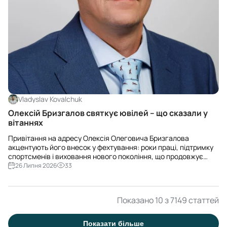
Vladyslav Kovalchuk
Олексій Бризгалов святкує ювілей – що сказали у
вітаннях
Привітання на адресу Олексія Олеговича Бризгалова
акцентують його внесок у фехтування: роки праці, підтримку
спортсменів і виховання нового покоління, що продовжує
традиції та здобуває перемоги.
26 Липня 2026
33
Показано 10 з 7149 статтей
Показати більше