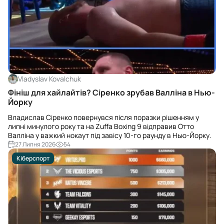
Vladyslav Kovalchuk
Фініш для хайлайтів? Сіренко зрубав Валліна в Нью-
Йорку
Владислав Сіренко повернувся після поразки рішенням у
липні минулого року та на Zuffa Boxing 9 відправив Отто
Валліна у важкий нокаут під завісу 10-го раунду в Нью-Йорку.
27 Липня 2026
54
Кіберспорт