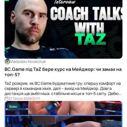
Vladyslav Kovalchuk
BC.Game під TaZ бере курс на Мейджор: чи замах на
топ-5?
TaZ розкрив, як BC.Game будуватиме гру: спершу комфорт на
сервері й командна хімія, далі – вихід на Мейджор. Довга
дистанція ще амбітніша: стабільне місце в топ-5 світу. Дебют
– у Гельсінкі наприкінці липня.
27 Липня 2026
111
Бокс