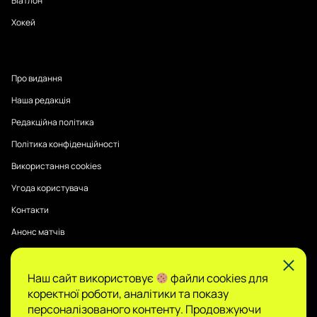
Біатлон
Хокей
Про видання
Наша редакція
Редакційна політика
Політика конфіденційності
Використання cookies
Угода користувача
Контакти
Анонс матчів
Наш сайт використовує
файли cookies для
Публікації на Sports Radar мають інформаційний характер.
коректної роботи, аналітики та показу
Думки авторів є їхньою особистою позицією, редакція не
гарантує повної достовірності та не несе відповідальності
персоналізованого контенту. Продовжуючи