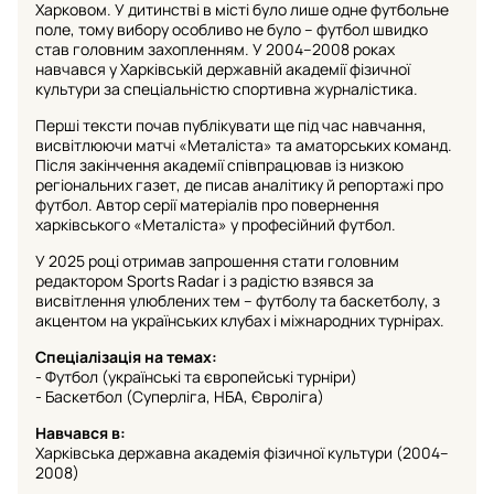
Харковом. У дитинстві в місті було лише одне футбольне
поле, тому вибору особливо не було – футбол швидко
став головним захопленням. У 2004–2008 роках
навчався у Харківській державній академії фізичної
культури за спеціальністю спортивна журналістика.
Перші тексти почав публікувати ще під час навчання,
висвітлюючи матчі «Металіста» та аматорських команд.
Після закінчення академії співпрацював із низкою
регіональних газет, де писав аналітику й репортажі про
футбол. Автор серії матеріалів про повернення
харківського «Металіста» у професійний футбол.
У 2025 році отримав запрошення стати головним
редактором Sports Radar і з радістю взявся за
висвітлення улюблених тем – футболу та баскетболу, з
акцентом на українських клубах і міжнародних турнірах.
Спеціалізація на темах:
- Футбол (українські та європейські турніри)
- Баскетбол (Суперліга, НБА, Євроліга)
Навчався в:
Харківська державна академія фізичної культури (2004–
2008)