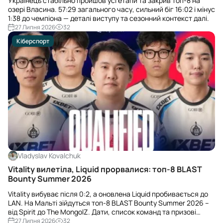
Українець стабільно пройшов усі етапи та закрив топ-8 на
озері Власина. 57:29 загального часу, сильний біг 16:02 і мінус
1:38 до чемпіона — деталі виступу та сезонний контекст далі.
27 Липня 2026
32
Кіберспорт
Vladyslav Kovalchuk
Vitality вилетіла, Liquid прорвалися: топ-8 BLAST
Bounty Summer 2026
Vitality вибуває після 0:2, а оновлена Liquid пробивається до
LAN. На Мальті зійдуться топ-8 BLAST Bounty Summer 2026 –
від Spirit до The MongolZ. Дати, список команд та призові
всередині.
27 Липня 2026
32