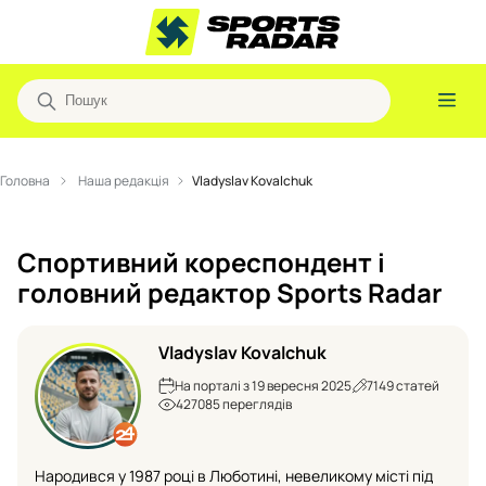
Головна
Наша редакція
Vladyslav Kovalchuk
Cпортивний кореспондент і
головний редактор Sports Radar
Vladyslav Kovalchuk
На порталі з 19 вересня 2025
7149 статей
427085 переглядів
Народився у 1987 році в Люботині, невеликому місті під