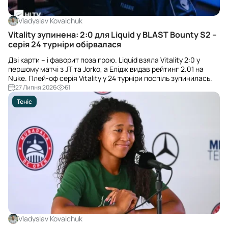
Vladyslav Kovalchuk
Vitality зупинена: 2:0 для Liquid у BLAST Bounty S2 –
серія 24 турніри обірвалася
Дві карти – і фаворит поза грою. Liquid взяла Vitality 2:0 у
першому матчі з JT та Jorko, а Елідж видав рейтинг 2.01 на
Nuke. Плей-оф серія Vitality у 24 турніри поспіль зупинилась.
27 Липня 2026
61
Теніс
Vladyslav Kovalchuk