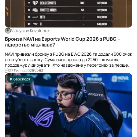
Vladyslav Kovalchuk
Бронза NAVI на Esports World Cup 2026 з PUBG –
лідерство міцнішає?
NAVI привезли бронзу з PUBG на EWC 2026 та додали 500 очок
до клубного заліку. Сума очок зросла до 2250 – команда
продовжує лідирувати. Хто наздожене у перегонах за перше
місце?
27 Липня 2026
63
Кіберспорт