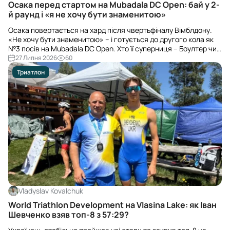
Осака перед стартом на Mubadala DC Open: бай у 2-
й раунд і «я не хочу бути знаменитою»
Осака повертається на хард після чвертьфіналу Вімблдону.
«Не хочу бути знаменитою» – і готується до другого кола як
№3 посів на Mubadala DC Open. Хто її суперниця – Боултер чи
вайлд-кард Крюгер?
27 Липня 2026
60
Триатлон
Vladyslav Kovalchuk
World Triathlon Development на Vlasina Lake: як Іван
Шевченко взяв топ-8 з 57:29?