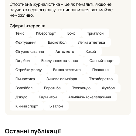
Спортивна журналістика – це як пенальті: якщо не
влучив з першого разу, то виправитися вже майже
неможливо.
Сфера інтересів:
Теніс
Кіберспорт
Бокс
Триатлон
Фехтування
Баскетбол
Легка атлетика
Фігурне катання
Авто/мото
Хокей
Гандбол
Веслування на каное
Санний спорт
Стрибки у воду
Важка атлетика
Плавання
Гімнастика
Зимова олімпіада
П’ятиборство
Волейбол
Боротьба
Тхеквондо
Футбол
Дзюдо
Бадмінтон
Альпінізм і скелелазіння
Кінний спорт
Біатлон
Останні публікації