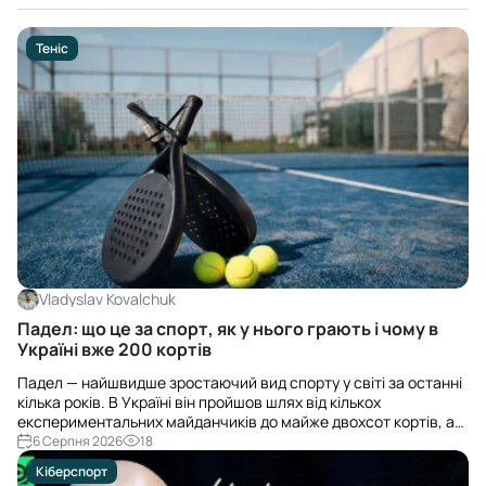
Теніс
Vladyslav Kovalchuk
Падел: що це за спорт, як у нього грають і чому в
Україні вже 200 кортів
Падел — найшвидше зростаючий вид спорту у світі за останні
кілька років. В Україні він пройшов шлях від кількох
експериментальних майданчиків до майже двохсот кортів, а
до кінця 2026 року їхня кількість має перевищити триста. Р...
6 Серпня 2026
18
Кіберспорт