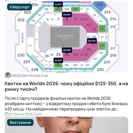
Кіберспорт
Vladyslav Kovalchuk
Квитки на Worlds 2026: чому офіційно $125-350, а на
ринку тисячі?
Після старту продажів фінальні квитки на Worlds 2026
розібрали миттєво – у відкритому продажі нібито було близько
430 місць. На майданчиках перепродажу ціни злетіли до
$1600-$3000+, окремі лоти – до $96 000.
27 Липня 2026
33
Фехтування