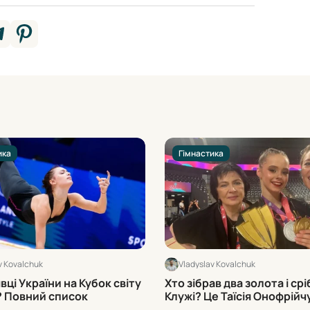
ика
Гімнастика
v Kovalchuk
Vladyslav Kovalchuk
явці України на Кубок світу
Хто зібрав два золота і срі
? Повний список
Клужі? Це Таїсія Онофрійч