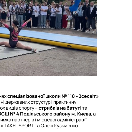
інах
спеціалізованої школи № 118 «Всесвіт»
вні державних структур і практичну
х видів спорту –
стрибків на батуті
та
СШ № 4 Подільського району м. Києва
, а
римка партнерів і місцевої адміністрації
ні TAKEUSPORT та Олені Кузьменко.