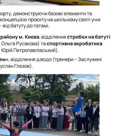
порту, демонструючи базові елементи та
 концепцією проєкту на шкільному святі учні
 від батуту до татамі.
району м. Києва
, відділення
стрибки на батуті
и Ольга Русакова) та
спортивна акробатика
 Юрій Петропавлівський).
ем»
, відділення дзюдо (тренери – Заслужені
услан Глазов).