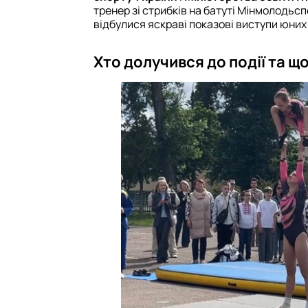
тренер зі стрибків на батуті Мінмолодьс
відбулися яскраві показові виступи юних
Хто долучився до події та щ