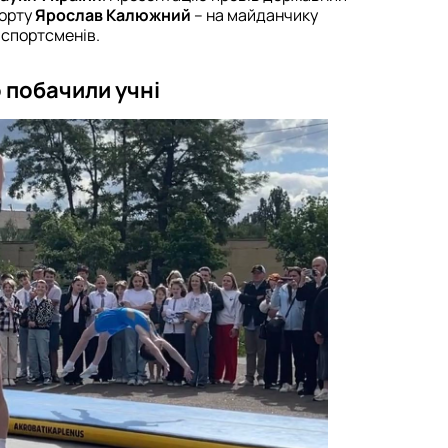
порту
Ярослав Калюжний
– на майданчику
 спортсменів.
о побачили учні