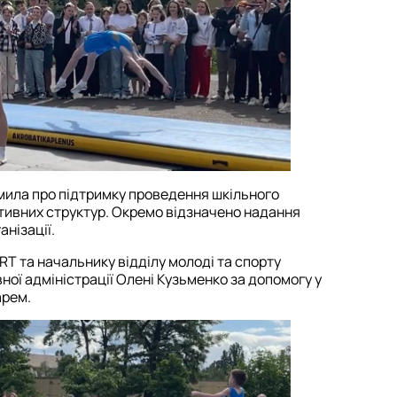
мила про підтримку проведення шкільного
ртивних структур. Окремо відзначено надання
нізації.
T та начальнику відділу молоді та спорту
вної адміністрації Олені Кузьменко за допомогу у
арем.