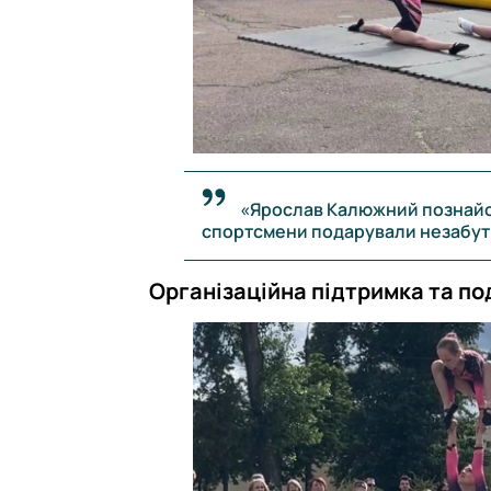
«Ярослав Калюжний познайом
спортсмени подарували незабутні
Організаційна підтримка та по