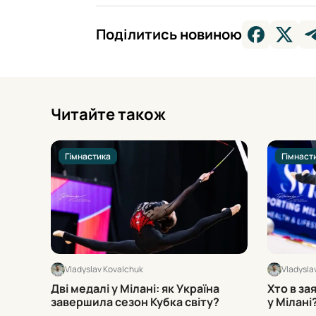
Поділитись новиною
Читайте також
Гімнастика
Гімнаст
Vladyslav Kovalchuk
Vladysla
Дві медалі у Мілані: як Україна
Хто в за
завершила сезон Кубка світу?
у Мілані