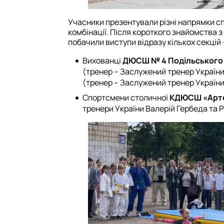
Учасники презентували різні напрямки с
комбінації. Після короткого знайомства з
побачили виступи відразу кількох секцій –
Вихованці
ДЮСШ № 4 Подільського 
(тренер – Заслужений тренер Україн
(тренер – Заслужений тренер України
Спортсмени столичної
КДЮСШ «Арт
тренери України Валерій Гербеда та Р