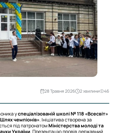
28 Травня 2026
2 хвилини
46
воника у
спеціалізованій школі № 118 «Всесвіт»
Шлях чемпіонів»
. Ініціатива створена за
ується під патронатом
Міністерства молоді та
науки України
. Презентацію провів державний