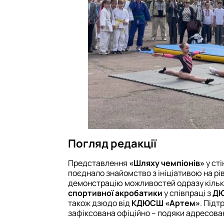
Погляд редакції
Представлення
«Шляху чемпіонів»
у ст
поєднало знайомство з ініціативою на рі
демонстрацію можливостей одразу кілько
спортивної акробатики
у співпраці з
ДЮ
також дзюдо від
КДЮСШ «Артем»
. Підт
зафіксована офіційно – подяки адресова