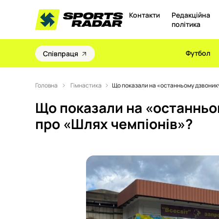
Контакти
Редакційна
політика
Футбол
Співпраця
Головна
Гімнастика
Що показали на «останньому дзвонику
Що показали на «останньом
про «Шлях чемпіонів»?