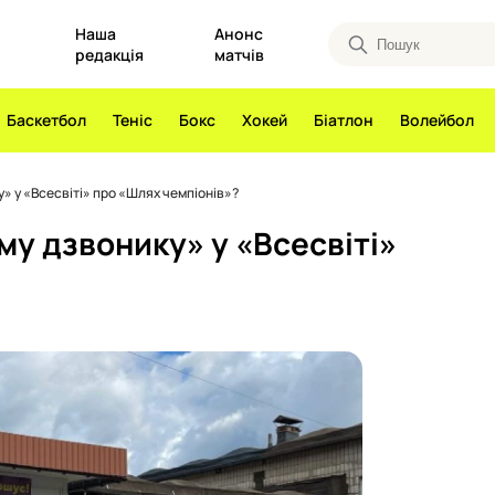
Наша
Анонс
редакція
матчів
Баскетбол
Теніс
Бокс
Хокей
Біатлон
Волейбол
» у «Всесвіті» про «Шлях чемпіонів»?
у дзвонику» у «Всесвіті»