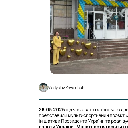
Vladyslav Kovalchuk
28.05.2026
під час свята останнього дз
представили мультиспортивний проєкт
«
ініціативи Президента України та реаліз
спорту України
і
Міністерства освіти і 