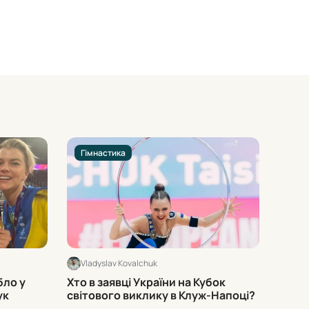
Гімнастика
Гім
Vladyslav Kovalchuk
Vlad
бло у
Хто в заявці України на Кубок
Що оз
ук
світового виклику в Клуж-Напоці?
Олімп