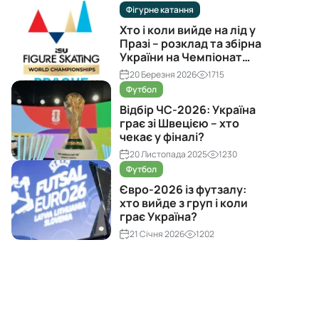
Фігурне катання
Хто і коли вийде на лід у
Празі – розклад та збірна
України на Чемпіонат
світу з фігурного катання
20 Березня 2026
1715
2026
Футбол
Відбір ЧС-2026: Україна
грає зі Швецією – хто
чекає у фіналі?
20 Листопада 2025
1230
Футбол
Євро-2026 із футзалу:
хто вийде з груп і коли
грає Україна?
21 Січня 2026
1202