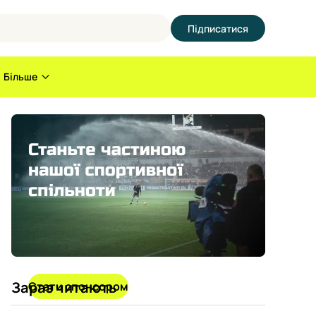
Підписатися
Більше
Зараз читають
Стати спонсором