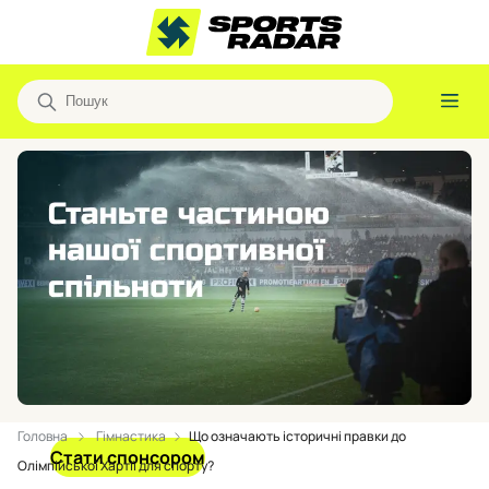
Головна
Гімнастика
Що означають історичні правки до
Стати спонсором
Олімпійської Хартії для спорту?