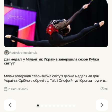
Vladyslav Kovalchuk
Хт
Дві медалі у Мілані: як Україна завершила сезон Кубка
с
світу?
Сь
Мілан завершив сезон Кубка світу з двома медалями для
ск
України. Срібло в обручі від Таїсії Онофрійчук і бронза групи в
Ди
комбінації 3 обручі та 2 пари булав. Плюс – сезонний трофей
13 Липня 2026
36
Онофрійчук у вправі з обручем.