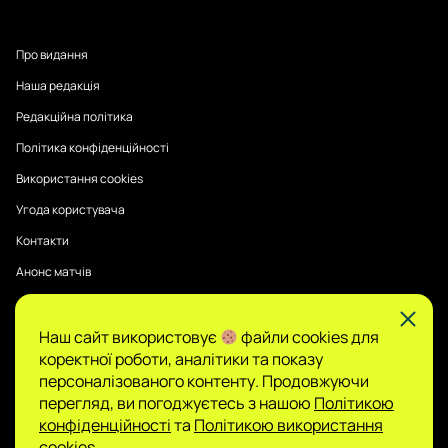
Про видання
Наша редакція
Редакційна політика
Політика конфіденційності
Використання cookies
Угода користувача
Контакти
Анонс матчів
Наш сайт використовує
файли cookies для
Публікації на Sports Radar мають інформаційний характер.
коректної роботи, аналітики та показу
Думки авторів є їхньою особистою позицією, редакція не
гарантує повної достовірності та не несе відповідальності
персоналізованого контенту. Продовжуючи
за зміст.
перегляд, ви погоджуєтесь з нашою
Політикою
Сайт не є організатором азартних ігор і не
конфіденційності
та
Політикою використання
приймає ставок, проте може містити матеріали
cookies.