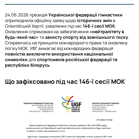
24.06.2026 президія
Української федерації гімнастики
оприлюднила офіційну заяву щодо
історичних змін
в
Олімпійській Хартії, ухвалених під час
146-ї сесії МОК
.
Оновлення спрямовані на забезпечення
«нейтралітету в
будь-який час»
та
захисту спорту від зовнішнього тиску
.
Спираючись на принципи міжнародного права та оновлену
логіку МОК, УФГ вимагає від міжнародних федерацій
повністю виключити використання національної
символіки
для
спортсменів російської федерації та
республіки білорусь
.
Що зафіксовано під час 146-ї сесії МОК