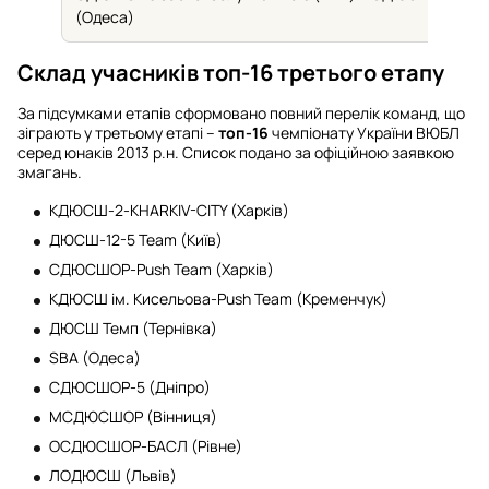
(Одеса)
Склад учасників топ-16 третього етапу
За підсумками етапів сформовано повний перелік команд, що
зіграють у третьому етапі –
топ-16
чемпіонату України ВЮБЛ
серед юнаків 2013 р.н. Список подано за офіційною заявкою
змагань.
КДЮСШ-2-KHARKIV-CITY (Харків)
ДЮСШ-12-5 Team (Київ)
СДЮСШОР-Push Team (Харків)
КДЮСШ ім. Кисельова-Push Team (Кременчук)
ДЮСШ Темп (Тернівка)
SBA (Одеса)
СДЮСШОР-5 (Дніпро)
МСДЮСШОР (Вінниця)
ОСДЮСШОР-БАСЛ (Рівне)
ЛОДЮСШ (Львів)