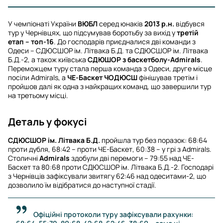
У чемпіонаті України
ВЮБЛ
серед юнаків
2013 р.н.
відбувся
тур у Чернівцях, що підсумував боротьбу за вихід у
третій
етап – топ-16
. До господарів приєдналися дві команди з
Одеси – СДЮСШОР ім. Літвака Б.Д. та СДЮСШОР ім. Літвака
Б.Д.-2, а також київська
СДЮШОР з баскетболу-Admirals
.
Переможцем туру стала перша команда з Одеси, друге місце
посіли Admirals, а
ЧЕ-Баскет ЧОДЮСШ
фінішував третім і
пройшов далі як одна з найкращих команд, що завершили тур
на третьому місці.
Деталь у фокусі
СДЮСШОР ім. Літвака Б.Д.
пройшла тур без поразок: 68:64
проти дубля, 68:42 – проти ЧЕ-Баскет, 60:38 – у грі з Admirals.
Столичні
Admirals
здобули дві перемоги – 79:55 над ЧЕ-
Баскет та 80:68 проти СДЮСШОР ім. Літвака Б.Д.-2. Господарі
з Чернівців зафіксували звитягу 62:46 над одеситами-2, що
дозволило їм відібратися до наступної стадії.
Офіційні протоколи туру зафіксували рахунки: