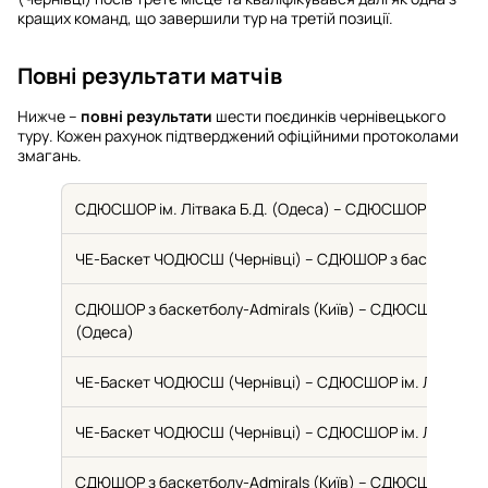
кращих команд, що завершили тур на третій позиції.
Повні результати матчів
Нижче –
повні результати
шести поєдинків чернівецького
туру. Кожен рахунок підтверджений офіційними протоколами
змагань.
СДЮСШОР ім. Літвака Б.Д. (Одеса) – СДЮСШОР ім. Літва
ЧЕ-Баскет ЧОДЮСШ (Чернівці) – СДЮШОР з баскетболу-A
СДЮШОР з баскетболу-Admirals (Київ) – СДЮСШОР ім. Лі
(Одеса)
ЧЕ-Баскет ЧОДЮСШ (Чернівці) – СДЮСШОР ім. Літвака Б
ЧЕ-Баскет ЧОДЮСШ (Чернівці) – СДЮСШОР ім. Літвака Б
СДЮШОР з баскетболу-Admirals (Київ) – СДЮСШОР ім. Лі