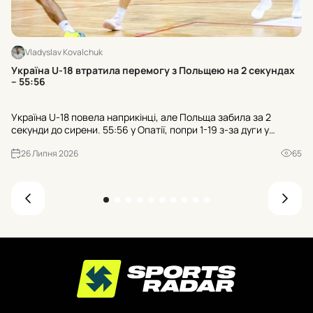
Vladyslav Kovalchuk
Хт
Україна U-18 втратила перемогу з Польщею на 2 секундах
к
– 55:56
Тр
Україна U-18 повела наприкінці, але Польща забила за 2
гр
секунди до сирени. 55:56 у Опатії, попри 1-19 з-за дуги у
пр
суперника. Чи зіграли роль 21 втрата та 25:7 після втрат?
де
26 Липня 2026
65