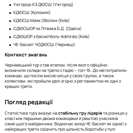
Ужгород-КЗ ДЮСШ (Ужгород)
КДЮСШ (Коломия)
КДЮСШ Маяк Оболоні (Київ)
СДЮСШОР ім Літвака Б.Д. (Одеса)
СДЮШОР з баскетболу-Admirals (Київ)
ЧЕ-Баскет ЧОДЮСШ (Чернівці)
Контекст змагань
Чернівецький тур став етапом, після якого офіційно
визначили склади на третю стадію – топ-16. До неї потрапили
команди, що посіли високі місця у своїх групах, а також
колективи, які пройшли далі згідно з регламентом як одні з
кращих третіх.
Погляд редакції
Статистика туру вказує на
стабільну гру лідерів
та різницю у
класі між першими двома командами й рештою учасників
саме цього майданчика. Водночас вихід ЧЕ-Баскет як однієї з
найкращих третіх свідчить про щільність боротьби у пулі