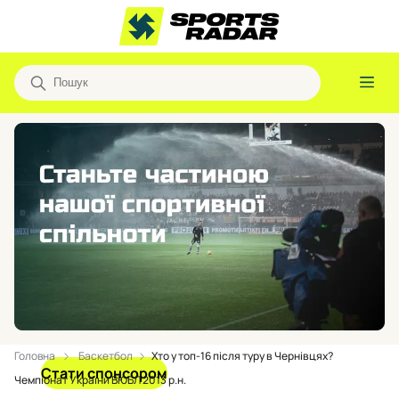
Головна
Баскетбол
Хто у топ-16 після туру в Чернівцях?
Стати спонсором
Чемпіонат України ВЮБЛ 2013 р.н.