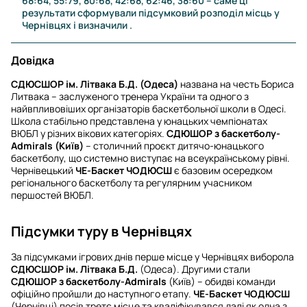
68:64, 55:79, 80:68, 42:68, 62:46, 38:60 – саме ці
результати сформували підсумковий розподіл місць у
Чернівцях і визначили .
Довідка
СДЮСШОР ім. Літвака Б.Д. (Одеса)
названа на честь Бориса
Литвака – заслуженого тренера України та одного з
найвпливовіших організаторів баскетбольної школи в Одесі.
Школа стабільно представлена у юнацьких чемпіонатах
ВЮБЛ у різних вікових категоріях.
СДЮШОР з баскетболу-
Admirals (Київ)
– столичний проєкт дитячо-юнацького
баскетболу, що системно виступає на всеукраїнському рівні.
Чернівецький
ЧЕ-Баскет ЧОДЮСШ
є базовим осередком
регіонального баскетболу та регулярним учасником
першостей ВЮБЛ.
Підсумки туру в Чернівцях
За підсумками ігрових днів перше місце у Чернівцях виборола
СДЮСШОР ім. Літвака Б.Д.
(Одеса). Другими стали
СДЮШОР з баскетболу-Admirals
(Київ) – обидві команди
офіційно пройшли до наступного етапу.
ЧЕ-Баскет ЧОДЮСШ
(Чернівці) посів третє місце та кваліфікувався далі як одна з