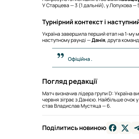
У Старцева — 3 (1 дальній), у Лопухова — 
Турнірний контекст і наступни
Україна завершила перший етап на 1-му мі
наступному раунді —
Данія
, друга команд
Офіційна .
Погляд редакції
Матч визначив лідера групи D: Україна ви
червня зіграє з Данією. Найбільше очок у
став Владислав Мустяца — 6.
Поділитись новиною