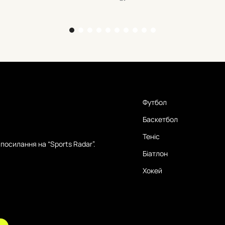
 ігри – всі перевірені деталі
14:30. Деталі з Вентспілса – вс
Футбол
Баскетбол
Теніс
посилання на “Sports Radar”.
Біатлон
Хокей