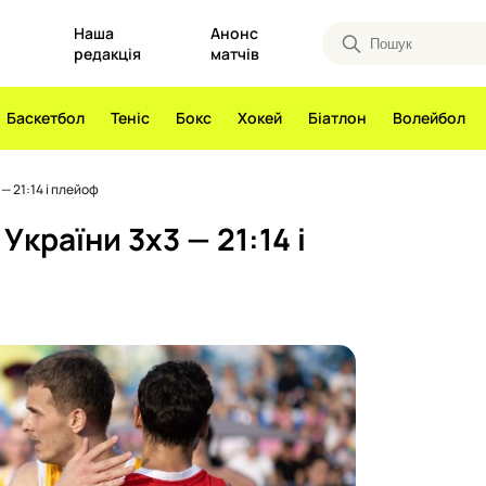
Наша
Анонс
редакція
матчів
Баскетбол
Теніс
Бокс
Хокей
Біатлон
Волейбол
— 21:14 і плейоф
України 3х3 — 21:14 і