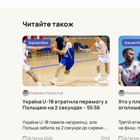
Читайте також
Баскетбол
Баскетб
Vladyslav Kovalchuk
Vladysla
Україна U-18 втратила перемогу з
Хто у пл
Польщею на 2 секундах – 55:56
оголоше
Україна U-18 повела наприкінці, але
Третій ет
Польща забила за 2 секунди до сирени.
на фініш: 
55:56 у Опатії, попри 1-19 з-за дуги у
сформован
26 Липня 2026
59
26 Липня
суперника. Чи зіграли роль 21 втрата та
Хто пройш