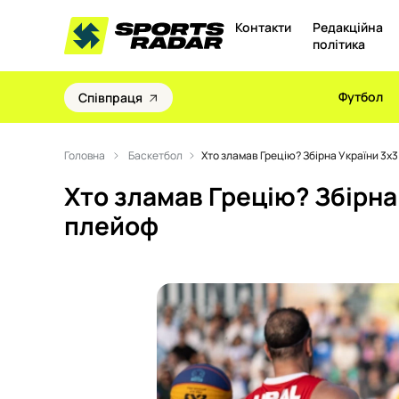
Контакти
Редакційна
політика
Футбол
Співпраця
Головна
Баскетбол
Хто зламав Грецію? Збірна України 3х3 
Хто зламав Грецію? Збірна 
плейоф