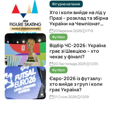
Фігурне катання
Хто і коли вийде на лід у
Празі – розклад та збірна
України на Чемпіонат
світу з фігурного катання
20 Березня 2026
1719
2026
Футбол
Відбір ЧС-2026: Україна
грає зі Швецією – хто
чекає у фіналі?
20 Листопада 2025
1235
Футбол
Євро-2026 із футзалу:
хто вийде з груп і коли
грає Україна?
21 Січня 2026
1209