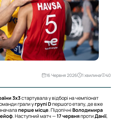
16 Червня 2026
1 хвилина
40
раїни 3х3
стартувала у відборі на чемпіонат
Команди грали у
групі D
першого етапу, де вже
изначала
перше місце
. Підопічні
Володимира
лейоф
. Наступний матч —
17 червня
проти
Данії
,