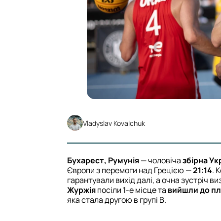
Vladyslav Kovalchuk
Бухарест, Румунія
— чоловіча
збірна Ук
Європи з перемоги над Грецією —
21:14
. 
гарантували вихід далі, а очна зустріч в
Журжія
посіли 1-е місце та
вийшли до п
яка стала другою в групі B.