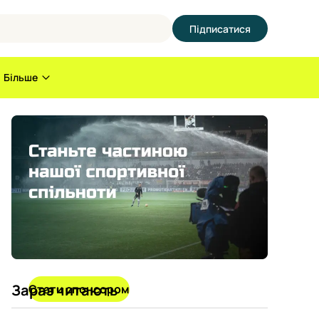
Підписатися
Більше
Зараз читають
Стати спонсором