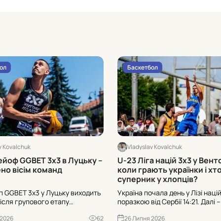
ол
Баскетбол
v Kovalchuk
Vladyslav Kovalchuk
ейоф GGBET 3х3 в Луцьку –
U-23 Ліга націй 3х3 у Вентс
но вісім команд
коли грають українки і хт
суперник у хлопців?
ап GGBET 3х3 у Луцьку виходить
Україна почала день у Лізі наці
після групового етапу
поразкою від Сербії 14:21. Далі 
о плейоф із восьми команд.
Польщею о 12:15. У жінок група з
 2026
62
26 Липня 2026
ов далі та де дивитись
Швейцарією та Польщею: старт 