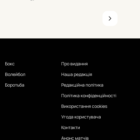
ередині.
23 – у нашому розкладі.
матері
Бокс
Про видання
Волейбол
Наша редакція
Боротьба
Редакційна політика
Політика конфіденційності
Використання cookies
Угода користувача
Контакти
Анонс матчів