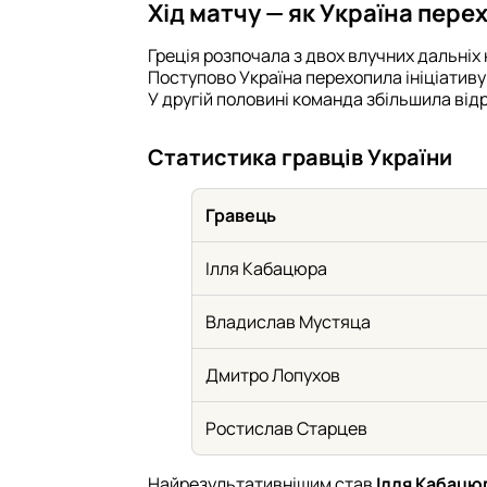
Хід матчу — як Україна пере
Греція розпочала з двох влучних дальніх 
Поступово Україна перехопила ініціативу 
У другій половині команда збільшила відр
Статистика гравців України
Гравець
Ілля Кабацюра
Владислав Мустяца
Дмитро Лопухов
Ростислав Старцев
Найрезультативнішим став
Ілля Кабацюр