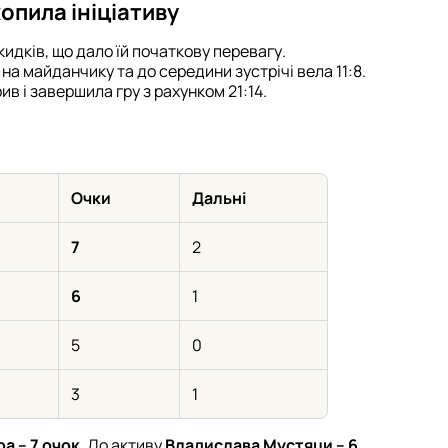
хопила ініціативу
кидків, що дало їй початкову перевагу.
на майданчику та до середини зустрічі вела 11:8.
ив і завершила гру з рахунком 21:14.
Очки
Дальні
7
2
6
1
5
0
3
1
а – 7 очок
. До активу
Владислава Мустяци – 6
.