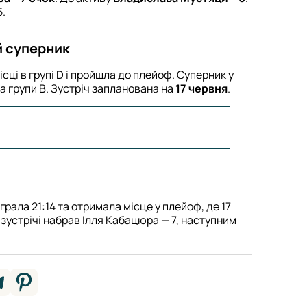
5.
й суперник
сці в групі D і пройшла до плейоф. Суперник у
а групи B. Зустріч запланована на
17 червня
.
грала 21:14 та отримала місце у плейоф, де 17
 зустрічі набрав Ілля Кабацюра — 7, наступним