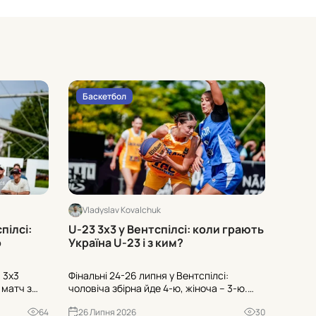
Баскетбол
Бас
Vladyslav Kovalchuk
Vlad
пілсі:
U-23 3х3 у Вентспілсі: коли грають
Матч 
о
Україна U-23 і з ким?
сього
й 3х3
Фінальні 24-26 липня у Вентспілсі:
Україн
– матч з
чоловіча збірна йде 4-ю, жіноча – 3-ю.
– кома
і
Хто в групах, який склад і коли граємо на
виграл
64
26 Липня 2026
30
26 Л
12:40 і
6-му стопі Ліги націй з баскетболу 3х3 U-
стежит