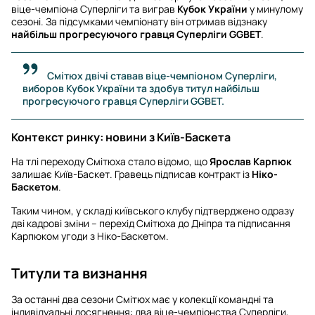
віце-чемпіона Суперліги та виграв
Кубок України
у минулому
сезоні. За підсумками чемпіонату він отримав відзнаку
найбільш прогресуючого гравця Суперліги GGBET
.
Смітюх двічі ставав віце-чемпіоном Суперліги,
виборов Кубок України та здобув титул найбільш
прогресуючого гравця Суперліги GGBET.
Контекст ринку: новини з Київ-Баскета
На тлі переходу Смітюха стало відомо, що
Ярослав Карпюк
залишає Київ-Баскет. Гравець підписав контракт із
Ніко-
Баскетом
.
Таким чином, у складі київського клубу підтверджено одразу
дві кадрові зміни – перехід Смітюха до Дніпра та підписання
Карпюком угоди з Ніко-Баскетом.
Титули та визнання
За останні два сезони Смітюх має у колекції командні та
індивідуальні досягнення: два віце-чемпіонства Суперліги,