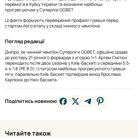
перемога в Кубку України та визнання найбільш
прогресуючим у Суперлізі GGBET.
Ці факти формують перевірений профайл гравця перед
стартом його етапу у складі чинного чемпіона.
Погляд редакції
Дніпро, як чинний чемпіон Суперліги GGBET, офіційно додав
до ростеру 21-річного форварда з угодою 1+1. Артем Смітюх
переходить після двох сезонів у Київ-Баскеті з середніми 5.5-
4.4-1.8 (РЕ 8.0) і статусом найбільш прогресуючого гравця
ліги; паралельно Київ-Баскет підтвердив вихід Ярослава
Карпюка до Ніко-Баскета.
Поділитись новиною
Читайте також