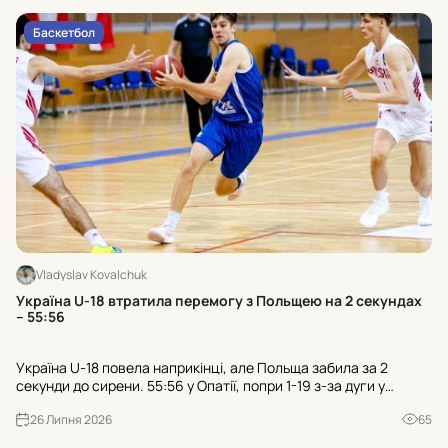
Баскетбол
Vladyslav Kovalchuk
Хт
Україна U-18 втратила перемогу з Польщею на 2 секундах
к
– 55:56
Тр
Україна U-18 повела наприкінці, але Польща забила за 2
гр
секунди до сирени. 55:56 у Опатії, попри 1-19 з-за дуги у
пр
суперника. Чи зіграли роль 21 втрата та 25:7 після втрат?
де
26 Липня 2026
65