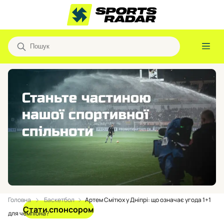
Головна
Баскетбол
Артем Смітюх у Дніпрі: що означає угода 1+1
Стати спонсором
для чемпіона?