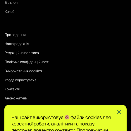
Біатлон
Хокей
Про видання
Наша редакція
Редакційна політика
Політика конфіденційності
Використання cookies
Угода користувача
Контакти
Анонс матчів
Наш сайт використовує
файли cookies для
Публікації на Sports Radar мають інформаційний характер.
коректної роботи, аналітики та показу
Думки авторів є їхньою особистою позицією, редакція не
гарантує повної достовірності та не несе відповідальності
персоналізованого контенту. Продовжуючи