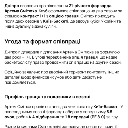
Дніпро
оголосив про підписання
21-річного форварда
Артема Смітюха
. Клуб оформлює співпрацю на два сезони за
схемою
контракт 1+1
з
опцією гравця
. Смітюх приходить
після двох сезонів у
Київ-Баскеті
, де здобув Кубок України та
індивідуальну відзнаку ліги.
Угода та формат співпраці
Дніпро підтвердив підписання Артема Смітюха за формулою
два роки – 1+1. В угоді передбачена
опція гравця
, що надає
баскетболісту право продовжити співпрацю на другий сезон.
Офіційно заявлено про дворічний горизонт контракту. Інших
деталей щодо фінансових умов або дати дебюту не
повідомляється.
Профіль гравця та показники в сезоні
Артем Смітюх провів останні два чемпіонати у
Київ-Баскеті
. У
попередньому сезоні форвард набирав у середньому
5.5
очок
, робив
4.4 підбирання
та
1.8 передачі (РЕ 8.0)
за гру.
Разом із киянами Смітюх двічі завершував сезон на позиції