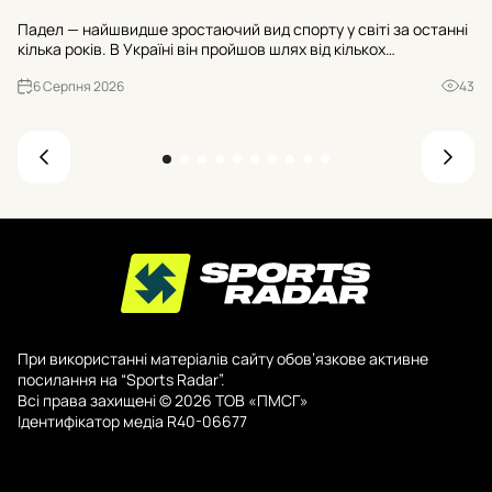
Ос
Падел — найшвидше зростаючий вид спорту у світі за останні
«Н
кілька років. В Україні він пройшов шлях від кількох
№3
експериментальних майданчиків до майже двохсот кортів, а
ва
6 Серпня 2026
43
до кінця 2026 року їхня кількість має перевищити триста. Р...
При використанні матеріалів сайту обов’язкове активне
посилання на “Sports Radar”.
Всі права захищені © 2026 ТОВ «ПМСГ»
Ідентифікатор медіа R40-06677