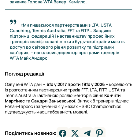
заявила Голова WTA Валері Камілло.
«Ми пишаємося партнерствами з LTA, USTA
Coaching, Tennis Australia, FFT та FITP… Завдяки
підтримці федерацій і наставництву професійних
тренерів кваліфіковані жінки з будь-якої країни мають
доступ до світового рівня розвитку та підтримки
кар’єри», – наголосив директор програми тренерів
WTA Майк Андерс.
Погляд редакції
Озвучені WTA дані –
6% у 2017 проти 19% у 2026
– корелюють
із розгортанням партнерських треків FFT, LTA, FITP, USTA та
Tennis Australia і активною роллю менторів рівня
Кончіти
Мартінес
та
Сандри Заньєвської
. Випуск 8 тренерів під час
Ролан-Гаррос і залучення 4 у межах HSBC Championships
підтверджують масштабованість моделі.
Поділитись новиною