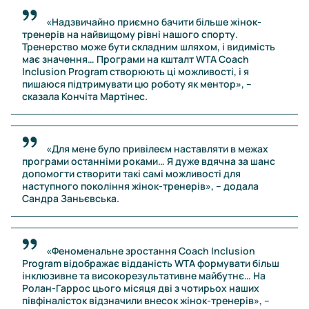
«Надзвичайно приємно бачити більше жінок-
тренерів на найвищому рівні нашого спорту.
Тренерство може бути складним шляхом, і видимість
має значення… Програми на кшталт WTA Coach
Inclusion Program створюють ці можливості, і я
пишаюся підтримувати цю роботу як ментор», –
сказала Кончіта Мартінес.
«Для мене було привілеєм наставляти в межах
програми останніми роками… Я дуже вдячна за шанс
допомогти створити такі самі можливості для
наступного покоління жінок-тренерів», – додала
Сандра Заньєвська.
«Феноменальне зростання Coach Inclusion
Program відображає відданість WTA формувати більш
інклюзивне та високорезультативне майбутнє… На
Ролан-Гаррос цього місяця дві з чотирьох наших
півфіналісток відзначили внесок жінок-тренерів», –