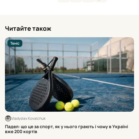
Читайте також
Теніс
Vladyslav Kovalchuk
Ос
Падел: що це за спорт, як у нього грають і чому в Україні
ра
вже 200 кортів