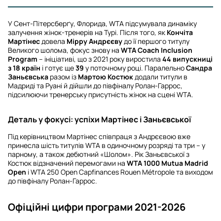
У Сент-Пітерсберґу, Флорида, WTA підсумувала динаміку
залучення жінок-тренерів на Турі. Після того, як
Кончіта
Мартінес
довела
Мірру Андрєєву
до її першого титулу
Великого шолома, фокус знову на
WTA Coach Inclusion
Program
– ініціативі, що з 2021 року виростила
44 випускниці
з 18 країн
і готує ще
39
у поточному році. Паралельно
Сандра
Заньєвська
разом із
Мартою Костюк
додали титули в
Мадриді та Руані й дійшли до півфіналу Ролан-Гаррос,
підсилюючи тренерську присутність жінок на сцені WTA.
Деталь у фокусі: успіхи Мартінес і Заньєвської
Під керівництвом Мартінес співпраця з Андрєєвою вже
принесла шість титулів WTA в одиночному розряді та три – у
парному, а також дебютний «Шолом». Рік Заньєвської з
Костюк відзначений перемогами на
WTA 1000 Mutua Madrid
Open
і WTA 250 Open Capfinances Rouen Métropole та виходом
до півфіналу Ролан-Гаррос.
Офіційні цифри програми 2021-2026