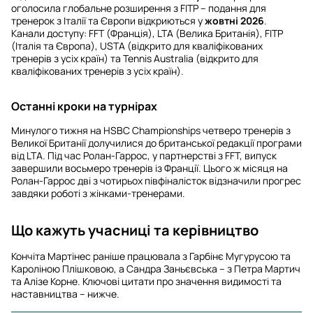
оголосила глобальне розширення з FITP – подання для
тренерок з Італії та Європи відкриються у
жовтні 2026
.
Канали доступу: FFT (Франція), LTA (Велика Британія), FITP
(Італія та Європа), USTA (відкрито для кваліфікованих
тренерів з усіх країн) та Tennis Australia (відкрито для
кваліфікованих тренерів з усіх країн).
Останні кроки на турнірах
Минулого тижня на HSBC Championships четверо тренерів з
Великої Британії долучилися до британської редакції програми
від LTA. Під час Ролан-Гаррос, у партнерстві з FFT, випуск
завершили восьмеро тренерів із Франції. Цього ж місяця на
Ролан-Гаррос дві з чотирьох півфіналісток відзначили прогрес
завдяки роботі з жінками-тренерами.
Що кажуть учасниці та керівництво
Кончіта Мартінес раніше працювала з Гарбінє Мугурусою та
Кароліною Плішковою, а Сандра Заньєвська – з Петра Мартич
та Алізе Корне. Ключові цитати про значення видимості та
наставництва – нижче.