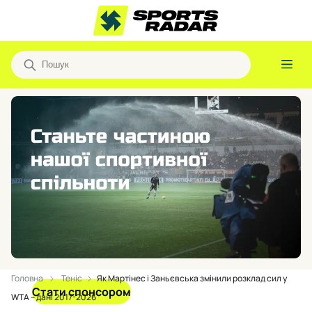
Головна
Теніс
Як Мартінес і Заньєвська змінили розклад сил у
Стати спонсором
WTA – дані 2017-2026