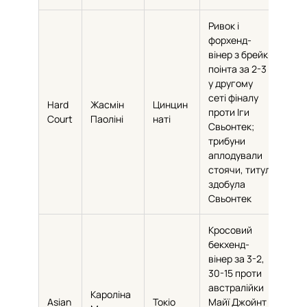
Ривок і
форхенд-
вінер з брейк-
поінта за 2-3
у другому
сеті фіналу
Hard
Жасмін
Цинцин
проти Іги
33
Court
Паоліні
наті
Свьонтек;
трибуни
аплодували
стоячи, титул
здобула
Свьонтек
Кросовий
бекхенд-
вінер за 3-2,
30-15 проти
австралійки
Кароліна
Asian
Токіо
Майї Джойнт
46