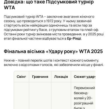
Довідка: що таке Підсумковий турнір
WTA
Підсумковий турнір WTA – заключне змагання жіночого
сезону, що проводиться з 1972 року. У ньому зазвичай
стартують вісім найкращих одиночниць та вісім пар за
підсумками рейтингу Race, з груповим етапом та плей-оф.
Останні роки турнір змінював міста проведення, а у 2025 році
етап фінальної частини відбувається в
Ер-Ріяді
.
Фінальна вісімка «Удару року» WTA 2025
Нижче – повний перелік шотів і контекст кожного моменту,
включно з відсотками голосів, які забезпечили місце у фіналі.
Свінг
Гравчиня
Локація
Сюжет удару
Час
Переможний
бекхенд-
волей у 20-
розіграшній
битві з