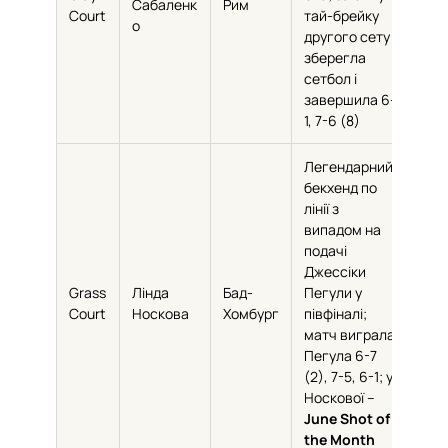
Сабаленк
Рим
34
Court
тай-брейку
о
другого сету
зберегла
сетбол і
завершила 6-
1, 7-6 (8)
Легендарний
бекхенд по
лінії з
випадом на
подачі
Джессіки
Grass
Лінда
Бад-
Пегули у
51%
Court
Носкова
Хомбург
півфіналі;
матч виграла
Пегула 6-7
(2), 7-5, 6-1; у
Носкової –
June Shot of
the Month