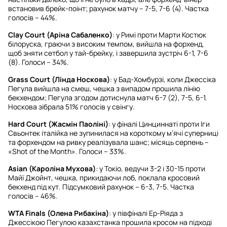
встановив брейк-поінт; рахунок матчу – 7-5, 7-6 (4). Частка
голосів – 44%.
Clay Court (Аріна Сабаленко)
: у Римі проти Марти Костюк
білоруска, граючи з високим темпом, вийшла на форхенд,
щоб зняти сетбол у тай-брейку, і завершила зустріч 6-1, 7-6
(8). Голоси – 34%.
Grass Court (Лінда Носкова)
: у Бад-Хомбурзі, коли Джессіка
Пегула вийшла на смеш, чешка з випадом прошила лінію
бекхендом; Пегула згодом дотиснула матч 6-7 (2), 7-5, 6-1.
Носкова зібрала 51% голосів у свінгу.
Hard Court (Жасмін Паоліні)
: у фіналі Цинциннаті проти Іги
Свьонтек італійка не зупинилася на короткому м’ячі суперниці
та форхендом на ривку реалізувала шанс; місяць серпень –
«Shot of the Month». Голоси – 33%.
Asian (Кароліна Мухова)
: у Токіо, ведучи 3-2 і 30-15 проти
Майї Джойнт, чешка, прикидаючи лоб, поклала кросовий
бекхенд під кут. Підсумковий рахунок – 6-3, 7-5. Частка
голосів – 46%.
WTA Finals (Олена Рибакіна)
: у півфіналі Ер-Ріяда з
Джессікою Пегулою казахстанка прошила кросом на підході