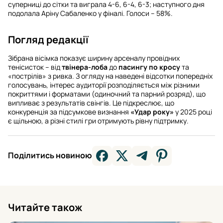
суперниці до сітки та виграла 4-6, 6-4, 6-3; наступного дня
подолала Аріну Сабаленко у фіналі. Голоси – 58%.
Погляд редакції
Зібрана вісімка показує ширину арсеналу провідних
тенісисток – від
твінера-лоба
до
пасингу по кросу
та
«пострілів» з ривка. З огляду на наведені відсотки попередніх
голосувань, інтерес аудиторії розподіляється між різними
покриттями і форматами (одиночний та парний розряд), що
випливає з результатів свінгів. Це підкреслює, що
конкуренція за підсумкове визнання
«Удар року»
у 2025 році
є щільною, а різні стилі гри отримують рівну підтримку.
Поділитись новиною
Читайте також