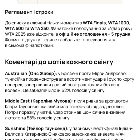
Регламент і строки
До списку включені тільки моменти з
WTA Finals, WTA 1000,
WTA 500 та WTA 250
. Фанатське голосування за «Удар року»
WTA 2025 вже відкрите, а
офіційне оголошення – 5 грудня
.
Формат підсумку – єдине глобальне голосування між
вісьмома фіналістками.
Коментарі до шотів кожного свінгу
Australian (Онс Жабер)
: у Брісбені проти Мірри Андрєєвої
тунисійка продемонструвала асортимент ударів і рух по корту
поперек, завершивши довгий розіграш точним бекхенд-
волеєм. Це забезпечило їй 62% голосів у свінгу.
Middle East (Кароліна Мухова)
: після ривка за дропшотом
Клари Таусон чешка здійснила твінер-лоб від задньої лінії.
Попри поразку у матчі, удар отримав щомісячне визнання
лютого та 58% голосів у свінгу.
Sunshine (Тейлор Таунсенд)
: у парному чвертьфіналі Індіан-
Веллса з Катериною Сіняковою американка вивезла м’яч
настільки далеко, що її не було в кадрі, але форхенд-вінер