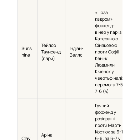
«Поза
кадром»
форхенд-
вінер у парі з
Катериною
Тейлор
Сіняковою
Suns
Індіан-
Таунсенд
проти Софії
44
hine
Веллс
(пари)
Кенін/
Людмили
Кіченок у
чвертьфіналі;
перемога 7-5,
7-6 (4)
Гучний
форхенд у
розіграші
проти Марти
Костюк за 6-1,
Аріна
Clay
6-6; за 6-7 у