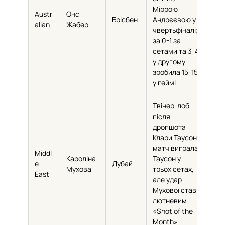
Міррою
Austr
Онс
Брісбен
Андрєєвою у
62
alian
Жабер
чвертьфіналі;
за 0-1 за
сетами та 3-4
у другому
зробила 15-15
у геймі
Твінер-лоб
після
дропшота
Клари Таусон;
матч виграла
Middl
Кароліна
Таусон у
e
Дубай
58
Мухова
трьох сетах,
East
але удар
Мухової став
лютневим
«Shot of the
Month»