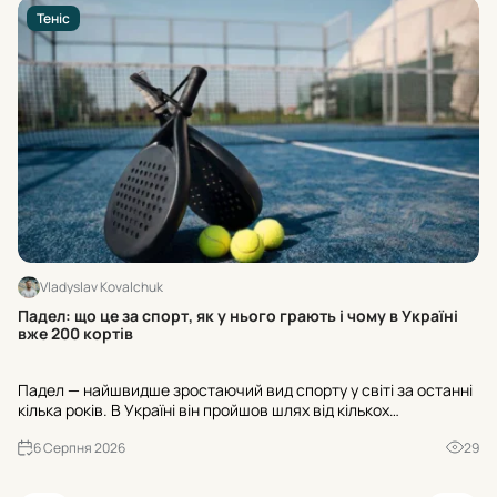
Теніс
Vladyslav Kovalchuk
Ос
Падел: що це за спорт, як у нього грають і чому в Україні
ра
вже 200 кортів
Ос
Падел — найшвидше зростаючий вид спорту у світі за останні
«Н
кілька років. В Україні він пройшов шлях від кількох
№3
експериментальних майданчиків до майже двохсот кортів, а
ва
6 Серпня 2026
29
до кінця 2026 року їхня кількість має перевищити триста. Р...