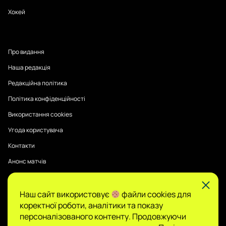
Хокей
Про видання
Наша редакція
Редакційна політика
Політика конфіденційності
Використання cookies
Угода користувача
Контакти
Анонс матчів
Наш сайт використовує
файли cookies для
Публікації на Sports Radar мають інформаційний характер.
коректної роботи, аналітики та показу
Думки авторів є їхньою особистою позицією, редакція не
гарантує повної достовірності та не несе відповідальності
персоналізованого контенту. Продовжуючи
за зміст.