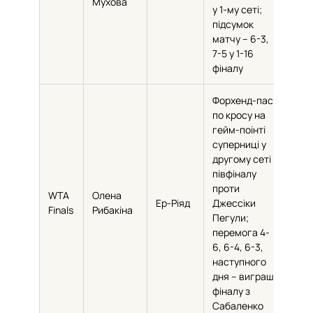
Мухова
у 1-му сеті;
підсумок
матчу – 6-3,
7-5 у 1-16
фіналу
Форхенд-пас
по кросу на
гейм-поінті
суперниці у
другому сеті
півфіналу
проти
WTA
Олена
Ер-Ріяд
Джессіки
58
Finals
Рибакіна
Пегули;
перемога 4-
6, 6-4, 6-3,
наступного
дня – виграш
фіналу з
Сабаленко