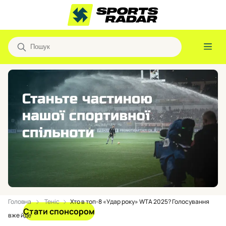
Головна
Теніс
Хто в топ-8 «Удар року» WTA 2025? Голосування
Стати спонсором
вже йде