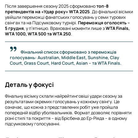
Після завершення сезону 2025 сформовано
топ-8
претендентів на «Удар року» WTA 2025
. До фінальної вісімки
увійшли переможці фанатських голосувань у семи турових
свінгах та на Підсумковому турнірі.
Переможця оголосять –
5 грудня
, у п’ятницю. Враховані моменти лише з
WTA Finals,
WTA 1000, WTA 500 та WTA 250
.
Фінальний список сформовано з переможців
голосувань: Australian, Middle East, Sunshine, Clay
Court, Grass Court, Hard Court, Asian – та WTA Finals.
Деталь у фокусі
Фінальну вісімку склали найрейтинговіші удари сезону за
результатами окремих голосувань у кожному свінгу. Це
означає, що кожна з представлених робіт уже пройшла
попередній відбір уболівальників. Формат дозволяє порівняти
різні стилі та покриття – від Брісбена до Ер-Ріяда – в одному
підсумковому голосуванні.