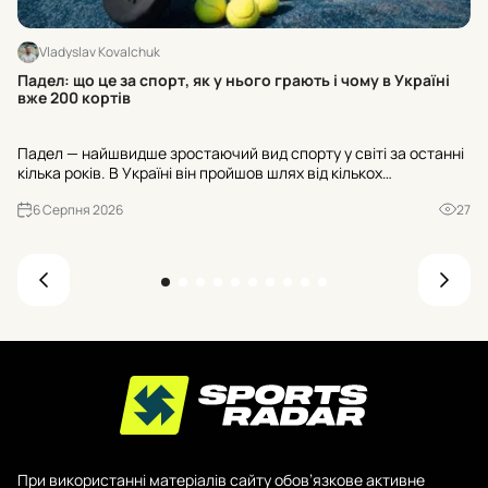
Vladyslav Kovalchuk
Ос
Падел: що це за спорт, як у нього грають і чому в Україні
ра
вже 200 кортів
Ос
Падел — найшвидше зростаючий вид спорту у світі за останні
«Н
кілька років. В Україні він пройшов шлях від кількох
№3
експериментальних майданчиків до майже двохсот кортів, а
ва
6 Серпня 2026
27
до кінця 2026 року їхня кількість має перевищити триста. Р...
При використанні матеріалів сайту обов’язкове активне