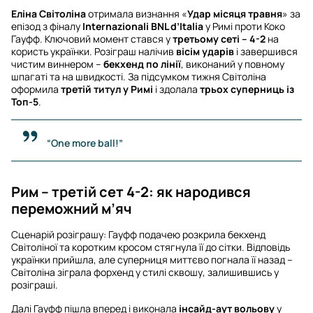
Еліна Світоліна
отримала визнання «
Удар місяця травня
» за
епізод з фіналу
Internazionali BNL d’Italia
у Римі проти Коко
Гауфф. Ключовий момент стався у
третьому сеті – 4-2
на
користь українки. Розіграш налічив
вісім ударів
і завершився
чистим виннером –
бекхенд по лінії
, виконаний у повному
шпагаті та на швидкості. За підсумком тижня Світоліна
оформила
третій титул у Римі
і здолала
трьох суперниць із
Топ-5
.
“One more ball!”
Рим – третій сет 4-2: як народився
переможний м’яч
Сценарій розіграшу: Гауфф подачею розкрила бекхенд
Світоліної та коротким кросом стягнула її до сітки. Відповідь
українки прийшла, але суперниця миттєво погнала її назад –
Світоліна зіграла форхенд у стилі сквошу, залишившись у
розіграші.
Далі Гауфф пішла вперед і виконала
інсайд-аут вольову
у