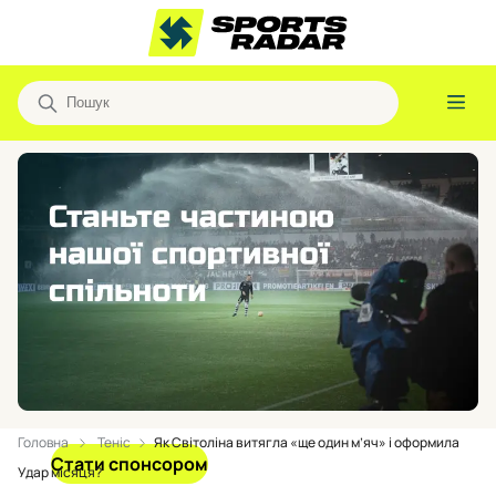
Головна
Теніс
Як Світоліна витягла «ще один м’яч» і оформила
Стати спонсором
Удар місяця?