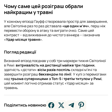
Чому саме цей розіграш обрали
найкращим у травні
У кожному епізоді Гауфф створювала простір для завершення,
але Світоліна раз по раз діставала
«ще один м’яч»
, перш ніж
перевести оборону в атаку та виграти очко. Саме цей
контраст – від виживання до чистого віннера – і визначив
«
Удар місяця травня
».
Погляд редакції
Визнаний епізод поєднав у собі три маркери тижня Світоліної
в Римі:
витривалість на дистанції майже три години
,
здатність «дістати»
вісім разів поспіль
складні м’ячі та
завершити розіграш
бекхендом по лінії
. У купі з перемогами
над
трьома суперницями з Топ-5
і
третім титулом у Римі
,
цей момент логічно отримав статус «Удар місяця» за
травень.
Поділитись новиною