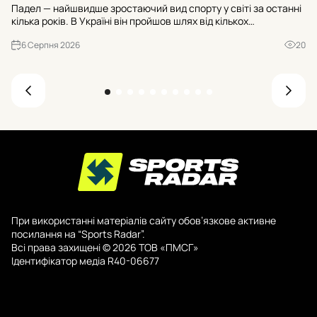
Ос
Падел — найшвидше зростаючий вид спорту у світі за останні
«Н
кілька років. В Україні він пройшов шлях від кількох
№3
експериментальних майданчиків до майже двохсот кортів, а
ва
6 Серпня 2026
20
до кінця 2026 року їхня кількість має перевищити триста. Р...
При використанні матеріалів сайту обов’язкове активне
посилання на “Sports Radar”.
Всі права захищені © 2026 ТОВ «ПМСГ»
Ідентифікатор медіа R40-06677