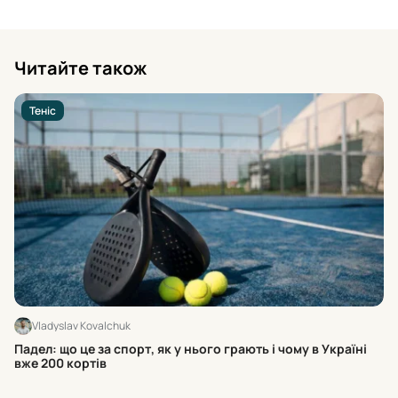
Читайте також
Теніс
Vladyslav Kovalchuk
Ос
Падел: що це за спорт, як у нього грають і чому в Україні
ра
вже 200 кортів