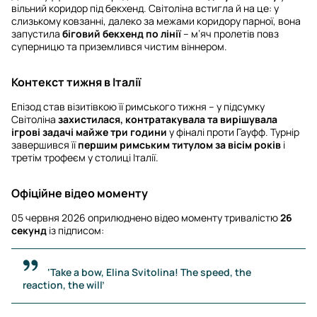
вільний коридор під бекхенд. Світоліна встигла й на це: у
слизькому ковзанні, далеко за межами коридору парної, вона
запустила
біговий бекхенд по лінії
– м’яч пролетів повз
суперницю та приземлився чистим віннером.
Контекст тижня в Італії
Епізод став візитівкою її римського тижня – у підсумку
Світоліна
захистилася, контратакувала та вирішувала
ігрові задачі майже три години
у фіналі проти Гауфф. Турнір
завершився її
першим римським титулом за вісім років
і
третім трофеєм у столиці Італії.
Офіційне відео моменту
05 червня 2026 оприлюднено відео моменту тривалістю
26
секунд
із підписом:
‘Take a bow, Elina Svitolina! The speed, the
reaction, the will’