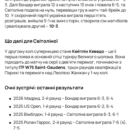
3. Далі Бондар виграла 12 з наступних 13 очок і повела 6-5, та
Світоліна подала на нуль, перевівши гру в матч-тай-брейк до
10. У скороченій партії українка виграла перші п’ять
розіграшів, вийшла 5-1 на зміні сторін, створила сім матчболів
і реалізувала другий –
10-3
.
Що далі для Світоліної
У другому колі суперницею стане
Кейтлін Кеведо
– це її
перша поява в основній сітці турніру Великого шолома. Вона
підходить до матчу на серії з дев’яти перемог, починаючи з
титулу
ITF W75 Saint-Gaudens
, трьох раундів кваліфікації в
Парижі та перемоги над Леолією Жанжан у 1-му колі.
Очні зустрічі: останні результати
2026 Мадрид, 2-й раунд – Бондар виграла 6-3, 6-4
2025 US Open, 1-й раунд – Бондар виграла 6-2, 6-4
2025 Вімблдон, 1-й раунд – Світоліна виграла 6-3, 6-1
2025 Ролан Гаррос, 2-й раунд – Світоліна виграла 7-6 (4),
7-5