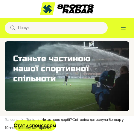
Головна
Теніс
Чи це нове дербі? Світоліна дотиснула Бондар у
Стати спонсором
10-пойнтовому тай-брейку