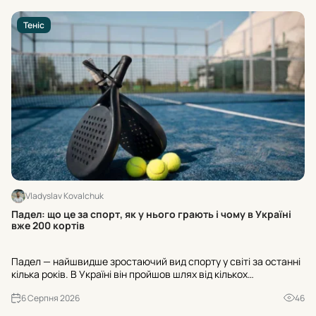
Теніс
Vladyslav Kovalchuk
Ос
Падел: що це за спорт, як у нього грають і чому в Україні
ра
вже 200 кортів
Ос
Падел — найшвидше зростаючий вид спорту у світі за останні
«Н
кілька років. В Україні він пройшов шлях від кількох
№3
експериментальних майданчиків до майже двохсот кортів, а
ва
6 Серпня 2026
46
до кінця 2026 року їхня кількість має перевищити триста. Р...