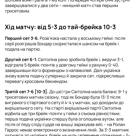
завершувалися у два сети – нинішній матч став першим
трисетовим.
Хід матчу: від 5-3 до тай-брейка 10-3
Перший сет 3-6.
Розв’язка настала у восьмому геймі: після
серії розіграшів Бондар скористалася шансом на брейк і
подала на партію.
Другий сет 6-1.
Світоліна рано зробила брейк і, ведучи 3-1,
відіграла 5 брейк-поінтів у довгому геймі з рахунку 0-40,
завершивши його форхендом з напівволей. Далі українка
знову взяла подачу суперниці й закрила сет, підкресливши
перевагу кросовим бекхендом.
Третій сет 7-6 [10-3].
До цієї гри Світоліна мала баланс 9-1 у
трисетових матчах сезону, тоді як Бондар була 13-3 після
виграного стартового сету й 4-4 у матчах, що доходили до
вирішального сету. На старті вирішальної партії Світоліна
відбила ще три брейк-поінти у геймі з сімома рівностями;
перша подача українки спершу була оголошена аутом, але
після огляду сліду суддя на вишці зарахував ейс – на Ролан
Гаррос немає електронного визначення ліній. За 3-3 маятник
хитнувся до українки: брейк на нуль і впевнене утримання – 5-