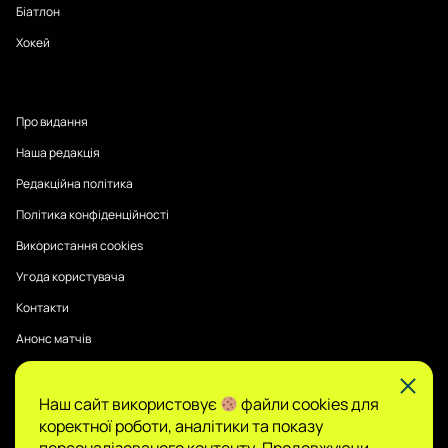
Біатлон
Хокей
Про видання
Наша редакція
Редакційна політика
Політика конфіденційності
Використання cookies
Угода користувача
Контакти
Анонс матчів
Наш сайт використовує
файли cookies для
Публікації на Sports Radar мають інформаційний характер.
коректної роботи, аналітики та показу
Думки авторів є їхньою особистою позицією, редакція не
гарантує повної достовірності та не несе відповідальності