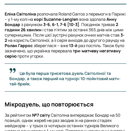
Еліна Світоліна
розпочала Roland Garros з перемоги в Парижі
– у 1-му колі на
корі Suzanne-Lenglen
вона здолала
Анну
Бондар
з рахунком
3-6, 6-1, 7-6 [10-3]
. Поєдинок тривав
2
години 26 хвилин
і став п’ятим за останні 365 днів між цими
суперницями. Після цієї зустрічі рахунок очних матчів став
3-
2
на користь Світоліної, а її серія виходів до другого раунду на
Ролан Гаррос
збереглася – вже
13-й
раз поспіль. Також було
зазначено, що українка перервала
три-матчеву негативну
серію
проти угорки.
Це була перша трисетова дуель Світоліної та
Бондар, а також перший на турнірі 10-пойнтовий матч-
тай-брейк.
Мікродуель, що повторюється
За рейтингом
№7 світу
Світоліна випереджає Бондар на 50
позицій, однак жереб не раз зводив їх на ранніх стадіях
мейджорів – у трьох із чотирьох останніх турнірів Великого
шолома вони грали в 1-му колі. Попередні чотири очні зустрічі