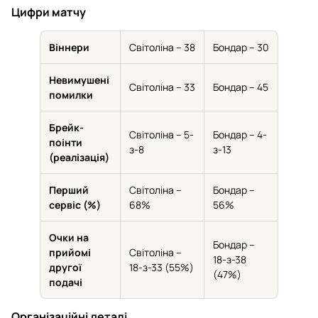
Цифри матчу
Віннери
Світоліна – 38
Бондар – 30
Невимушені
Світоліна – 33
Бондар – 45
помилки
Брейк-
Світоліна – 5-
Бондар – 4-
поінти
з-8
з-13
(реалізація)
Перший
Світоліна –
Бондар –
сервіс (%)
68%
56%
Очки на
Бондар –
прийомі
Світоліна –
18-з-38
другої
18-з-33 (55%)
(47%)
подачі
Організаційні деталі