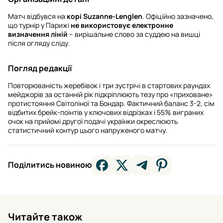
Матч відбувся на
корі Suzanne-Lenglen
. Офіційно зазначено,
що турнір у Парижі
не використовує електронне
визначення ліній
– вирішальне слово за суддею на вишці
після огляду сліду.
Погляд редакції
Повторюваність жеребівок і три зустрічі в стартових раундах
мейджорів за останній рік підкріплюють тезу про «приховане»
протистояння Світоліної та Бондар. Фактичний баланс 3-2, сім
відбитих брейк-поінтів у ключових відрізках і 55% виграних
очок на прийомі другої подачі українки окреслюють
статистичний контур цього напруженого матчу.
Поділитись новиною
Читайте також