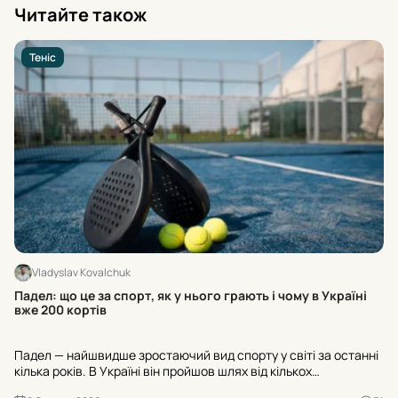
Читайте також
Теніс
Vladyslav Kovalchuk
Ос
Падел: що це за спорт, як у нього грають і чому в Україні
ра
вже 200 кортів
Ос
Падел — найшвидше зростаючий вид спорту у світі за останні
«Н
кілька років. В Україні він пройшов шлях від кількох
№3
експериментальних майданчиків до майже двохсот кортів, а
ва