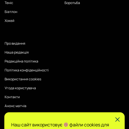
Теніс
Боротьба
Біатлон
Хокей
Про видання
Наша редакція
Редакційна політика
Політика конфіденційності
Використання cookies
Угода користувача
Контакти
Анонс матчів
Наш сайт використовує
файли cookies для
Публікації на Sports Radar мають інформаційний характер.