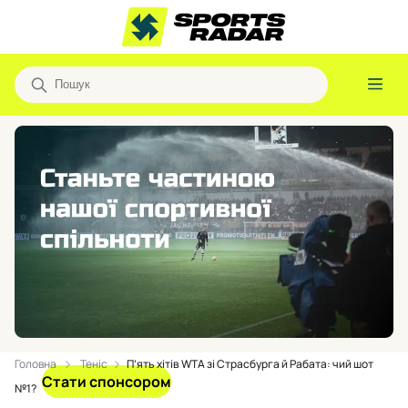
Головна
Теніс
П’ять хітів WTA зі Страсбурга й Рабата: чий шот
Стати спонсором
№1?