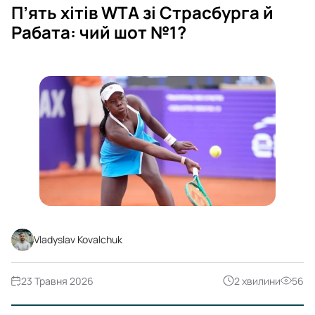
П’ять хітів WTA зі Страсбурга й
Рабата: чий шот №1?
Vladyslav Kovalchuk
23 Травня 2026
2 хвилини
56