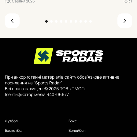
6 Серпня 2026
31
до кінця 2026 року їхня кількість має перевищити триста. Р...
При використанні матеріалів сайту обов’язкове активне
посилання на “Sports Radar”.
Всі права захищені © 2026 ТОВ «ПМСГ»
Ідентифікатор медіа R40-06677
Футбол
Бокс
Баскетбол
Волейбол