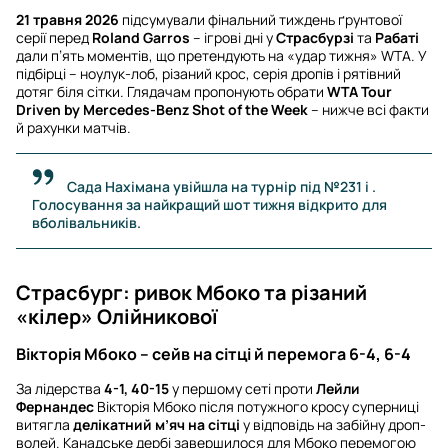
21 травня 2026
підсумували фінальний тиждень ґрунтової
серії перед
Roland Garros
– ігрові дні у
Страсбурзі
та
Рабаті
дали п’ять моментів, що претендують на «удар тижня» WTA. У
підбірці – ноулук-лоб, різаний крос, серія дропів і рятівний
дотяг біля сітки. Глядачам пропонують обрати
WTA Tour
Driven by Mercedes-Benz Shot of the Week
– нижче всі факти
й рахунки матчів.
Сада Нахімана увійшла на турнір під №231 і .
Голосування за найкращий шот тижня відкрито для
вболівальників.
Страсбург: ривок Мбоко та різаний
«кілер» Олійникової
Вікторія Мбоко – сейв на сітці й перемога 6-4, 6-4
За лідерства
4-1, 40-15
у першому сеті проти
Лейли
Фернандес
Вікторія Мбоко після потужного кросу суперниці
витягла
делікатний м’яч на сітці
у відповідь на забійну дроп-
волей. Канадське дербі завершилося для Мбоко перемогою