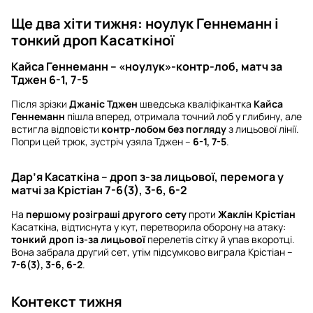
Ще два хіти тижня: ноулук Геннеманн і
тонкий дроп Касаткіної
Кайса Геннеманн – «ноулук»-контр-лоб, матч за
Тджен 6-1, 7-5
Після зрізки
Джаніс Тджен
шведська кваліфікантка
Кайса
Геннеманн
пішла вперед, отримала точний лоб у глибину, але
встигла відповісти
контр-лобом без погляду
з лицьової лінії.
Попри цей трюк, зустріч узяла Тджен –
6-1, 7-5
.
Дар’я Касаткіна – дроп з-за лицьової, перемога у
матчі за Крістіан 7-6(3), 3-6, 6-2
На
першому розіграші другого сету
проти
Жаклін Крістіан
Касаткіна, відтиснута у кут, перетворила оборону на атаку:
тонкий дроп із-за лицьової
перелетів сітку й упав вкоротці.
Вона забрала другий сет, утім підсумково виграла Крістіан –
7-6(3), 3-6, 6-2
.
Контекст тижня