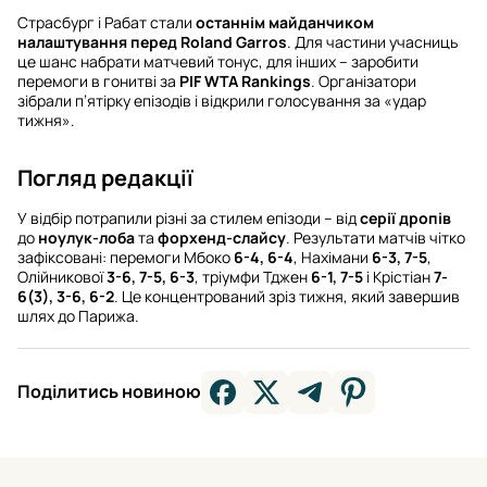
Страсбург і Рабат стали
останнім майданчиком
налаштування перед Roland Garros
. Для частини учасниць
це шанс набрати матчевий тонус, для інших – заробити
перемоги в гонитві за
PIF WTA Rankings
. Організатори
зібрали п’ятірку епізодів і відкрили голосування за «удар
тижня».
Погляд редакції
У відбір потрапили різні за стилем епізоди – від
серії дропів
до
ноулук-лоба
та
форхенд-слайсу
. Результати матчів чітко
зафіксовані: перемоги Мбоко
6-4, 6-4
, Нахімани
6-3, 7-5
,
Олійникової
3-6, 7-5, 6-3
, тріумфи Тджен
6-1, 7-5
і Крістіан
7-
6(3), 3-6, 6-2
. Це концентрований зріз тижня, який завершив
шлях до Парижа.
Поділитись новиною