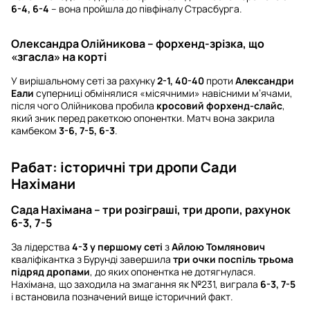
6-4, 6-4
– вона пройшла до півфіналу Страсбурга.
Олександра Олійникова – форхенд-зрізка, що
«згасла» на корті
У вирішальному сеті за рахунку
2-1, 40-40
проти
Александри
Еали
суперниці обмінялися «місячними» навісними м’ячами,
після чого Олійникова пробила
кросовий форхенд-слайс
,
який зник перед ракеткою опонентки. Матч вона закрила
камбеком
3-6, 7-5, 6-3
.
Рабат: історичні три дропи Сади
Нахімани
Сада Нахімана – три розіграші, три дропи, рахунок
6-3, 7-5
За лідерства
4-3 у першому сеті
з
Айлою Томлянович
кваліфікантка з Бурунді завершила
три очки поспіль трьома
підряд дропами
, до яких опонентка не дотягнулася.
Нахімана, що заходила на змагання як №231, виграла
6-3, 7-5
і встановила позначений вище історичний факт.