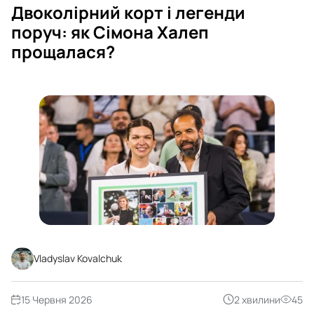
Двоколірний корт і легенди
поруч: як Сімона Халеп
прощалася?
Vladyslav Kovalchuk
15 Червня 2026
2 хвилини
45