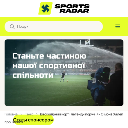
Головна
Теніс
Двоколірний корт і легенди поруч: як Сімона Халеп
Стати спонсором
прощалася?