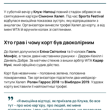
У суботній вечір у
Клуж-Напоці
повний стадіон зібрався на
святкування кар’єри
Сімиони Халеп
. Під час
Sports Festival
відбулася емоційна показова зустріч, яку відпрацювали з
аншлагом. Організатори винесли трофеї Халеп до корту, а від
імені WTA їй вручили колаж зі світлинами.
Хто грав і чому корт був двоколірним
До Халеп долучилися
Еліна Світоліна
та її чоловік
Гаель
Монфіс
, а також давні наставники румунки – Даррен Кехілл і
Даніель Добре. За матчем стежив з вишки арбітр WTA
Кадер
Нуні
, який офіційно судив дійство.
Корт був незвичним – половина зелена, половина
помаранчева. Так організатори підсвітили два мейджор-
титули Халеп:
Ролан Гаррос 2018
та
Вімблдон 2019
. Уздовж
корту виставили її найпомітніші трофеї.
«Я емоційна відтоді, як приїхала до Клужа, бо все
тут – про мою кар’єру, про людей, які мене
підтримували, і про цей чудовий натовп, що подарував