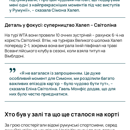
мені одні з найпрекрасніших моментів під час виступів
у Румунії», – сказала Сімона Халеп.
Деталь у фокусі: суперництво Халеп – Світоліна
На турі WTA вони провели 10 очних зустрічей – рахунок 6-4 на
користь Світоліної. Втім, на турнірах Великого шолома Халеп
попереду 2-1, зокрема вона виграла їхній півфінал на траві
Всеанглійського клубу в сезоні, коли взяла титул на
Вімблдоні.
«Я не вагалася із запрошенням. Це дуже
особливий момент для Симони, ми розділили багато
важливих епізодів кар’єр – було чудово бути тут», –
сказала Еліна Світоліна. Гаель Монфіс додав, що для
них було честю приєднатися.
Хто був у залі та що ще сталося на корті
За грою спостерігали відомі румунські спортсмени, серед