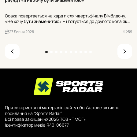
раунд і «я не хочу бути знаменитою»
18
Осака повертається на хард після чвертьфіналу Вімблдону.
та
«Не хочу бути знаменитою» – і готується до другого кола як
Li
№3 посів на Mubadala DC Open. Хто її суперниця – Боултер чи
27 Липня 2026
59
вайлд-кард Крюгер?
При використанні матеріалів сайту обов’язкове активне
посилання на “Sports Radar”.
Всі права захищені © 2026 ТОВ «ПМСГ»
Ідентифікатор медіа R40-06677