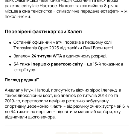
яких Олімпійська чемпіонка Надія Команечі та екс-перша
ракетка світу Іліє Настасе. На корт також вийшла 8‑річна
місцева юна тенісистка – символічна передача естафети між
поколіннями.
Перевірені факти кар’єри Халеп
Останній офіційний матч: поразка в першому колі
Transylvania Open 2025 від італійки Лучії Бронцетті.
Загалом
24 титули WTA
в одиночному розряді.
64 тижні першою ракеткою світу
– це 13‑й показник в
історії туру.
Погляд редакції
Аншлаг у Клуж-Напоці, присутність діючих зірок і легенд, а
також двоколірний корт, що апелює до титулів 2018‑го та
2019‑го, перетворили вечір на ретельно вибудувану
спортивну церемонію. Факти – від рахунку очних зустрічей 6-4
до 64 тижнів на вершині – підсвітили масштаб кар’єри, яку
відзначали цього вечора.