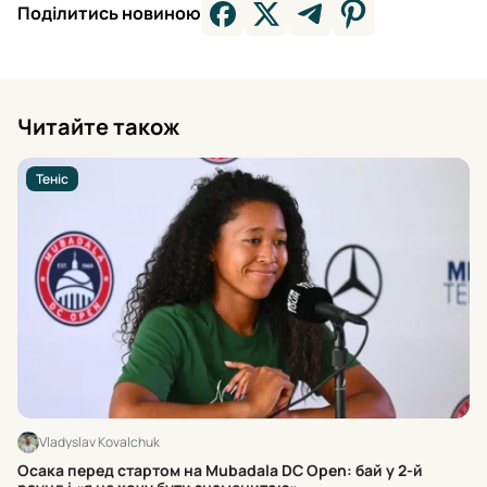
Поділитись новиною
Читайте також
Теніс
Vladyslav Kovalchuk
18
Осака перед стартом на Mubadala DC Open: бай у 2-й
WT