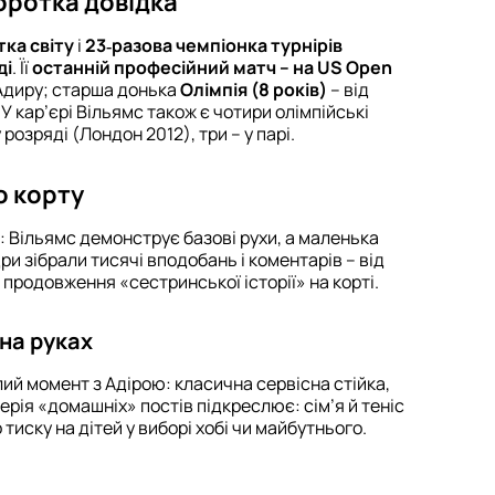
оротка довідка
ка світу
і
23‑разова чемпіонка турнірів
ді
. Її
останній професійний матч – на US Open
 Адиру; старша донька
Олімпія (8 років)
– від
. У кар’єрі Вільямс також є чотири олімпійські
розряді (Лондон 2012), три – у парі.
о корту
: Вільямс демонструє базові рухи, а маленька
и зібрали тисячі вподобань і коментарів – від
продовження «сестринської історії» на корті.
на руках
ий момент з Адірою: класична сервісна стійка,
Серія «домашніх» постів підкреслює: сім’я й теніс
тиску на дітей у виборі хобі чи майбутнього.