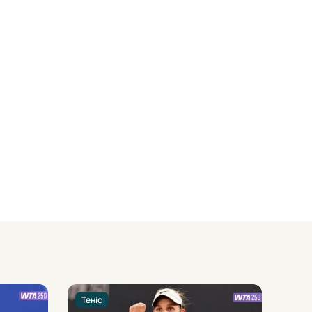
Теніс
Тені