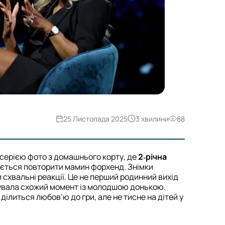
25 Листопада 2025
3 хвилини
88
серією фото з домашнього корту, де
2‑річна
ається повторити мамин форхенд. Знімки
 схвальні реакції. Це не перший родинний вихід
увала схожий момент із молодшою донькою.
ілиться любов’ю до гри, але не тисне на дітей у