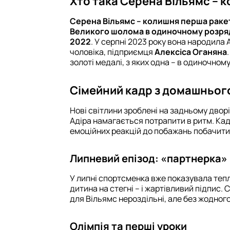
Хто така Серена Вільямс – к
Серена Вільямс – колишня перша ракет
Великого шолома в одиночному розря
2022
. У серпні 2023 року вона народила
чоловіка, підприємця
Алексіса Оганяна
золоті медалі, з яких одна – в одиночному 
Сімейний кадр з домашньог
Нові світлини зроблені на задньому дворі
Адіра намагається потрапити в ритм. Кадр
емоційних реакцій до побажань побачити 
Липневий епізод: «партнерка» 
У липні спортсменка вже показувала тепл
дитина на стегні – і жартівливий підпис. 
для Вільямс нероздільні, але без жодного 
Олімпія та перші уроки