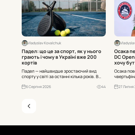
Vladyslav Kovalchuk
Vladysla
Падел: що це за спорт, як у нього
Осака п
грають і чому в Україні вже 200
DC Open:
кортів
хочу бу
Падел — найшвидше зростаючий вид
Осака пов
спорту у світі за останні кілька років. В
чвертьфін
Україні він пройшов шлях від кількох
знаменито
6 Серпня 2026
44
27 Липня
експериментальних майданчиків до
кола як №
майже двохсот кортів, а до кінця 2026
Хто її суп
року їхня кількість має перевищити
Крюгер?
триста. Р...