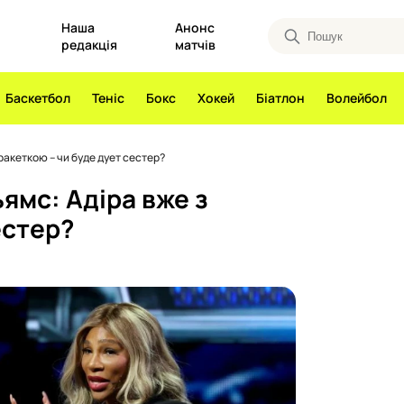
Наша
Анонс
редакція
матчів
Баскетбол
Теніс
Бокс
Хокей
Біатлон
Волейбол
ракеткою – чи буде дует сестер?
ямс: Адіра вже з
естер?