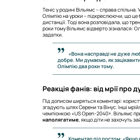
Теніс у родині Вільямс – справа спільна. 
Олімпію на уроки – підкреслюючи, що це 
дистанції. Тоді вона розповідала, що тре
роки тому Вільямс відверто зізналася: Ол
задатки.
«Вона насправді не дуже люби
добре. Ми думаємо, як зацікавити 
Олімпію два роки тому.
Реакція фанів: від мрії про 
Під дописом ширяться коментарі: корист
згадують шлях Серени та Вінус. Інші мрі
чемпіонкою «US Open-2040». Вільямс пр
наполягатиме
, якщо діти не захочуть з
Коментар під постом: «Якщо 