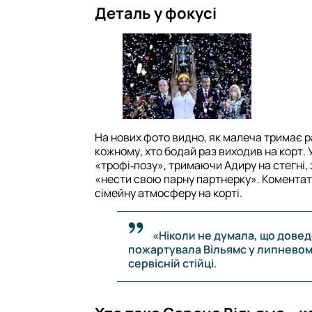
Деталь у фокусі
На нових фото видно, як малеча тримає р
кожному, хто бодай раз виходив на корт. 
«трофі‑позу», тримаючи Адиру на стегні, 
«нести свою парну партнерку». Коментат
сімейну атмосферу на корті.
«Ніколи не думала, що довед
пожартувала Вільямс у липневому
сервісній стійці.