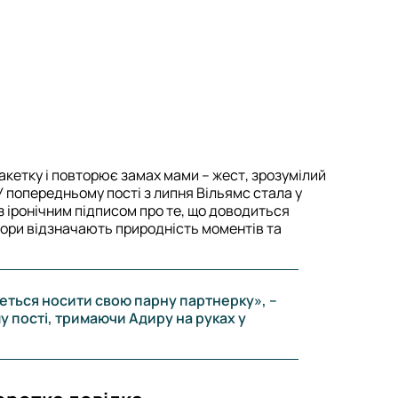
акетку і повторює замах мами – жест, зрозумілий
У попередньому пості з липня Вільямс стала у
з іронічним підписом про те, що доводиться
ори відзначають природність моментів та
еться носити свою парну партнерку», –
 пості, тримаючи Адиру на руках у