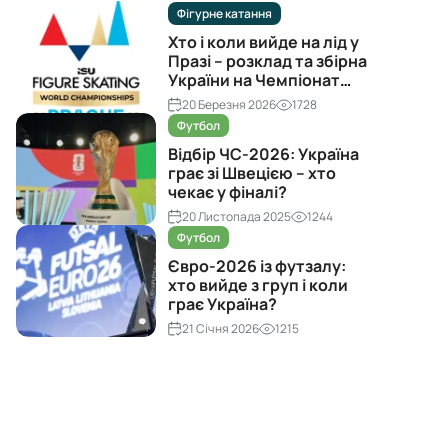
Фігурне катання
Хто і коли вийде на лід у
Празі – розклад та збірна
України на Чемпіонат
світу з фігурного катання
20 Березня 2026
1728
2026
Футбол
Відбір ЧС-2026: Україна
грає зі Швецією – хто
чекає у фіналі?
20 Листопада 2025
1244
Футбол
Євро-2026 із футзалу:
хто вийде з груп і коли
грає Україна?
21 Січня 2026
1215