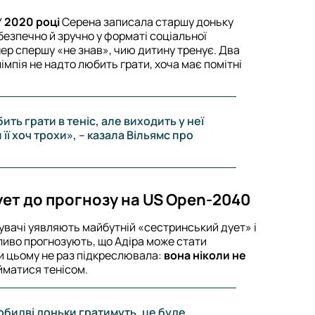
У
2020 році
Серена записала старшу доньку
безпечно й зручно у форматі соціальної
нер спершу «не знав», чию дитину тренує. Два
імпія не надто любить грати, хоча має помітні
ть грати в теніс, але виходить у неї
її хоч трохи», – казала Вільямс про
дует до прогнозу на US Open-2040
увачі уявляють майбутній «сестринський дует» і
йливо прогнозують, що Адіра може стати
и цьому не раз підкреслювала:
вона ніколи не
айматися тенісом.
обидві доньки гратимуть, це буде