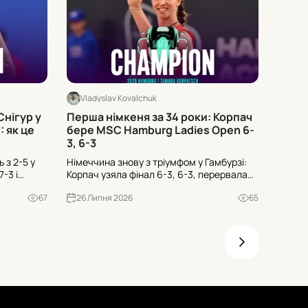
Vladyslav Kovalchuk
Vlad
Снігур у
Перша німкеня за 34 роки: Корпач
Хто з
 як це
бере MSC Hamburg Ladies Open 6-
Muba
3, 6-3
ь з 2-5 у
Німеччина знову з тріумфом у Гамбурзі:
Вашинг
-3 і
Корпач узяла фінал 6-3, 6-3, перервала
очолює
 6-2 у
34-річне очікування та серію з чотирьох
третя,
67
26 Липня 2026
65
26 Л
ев’ять
програних домашніх фіналів. Що це
поверн
означає для учасниць?
проти 
топам