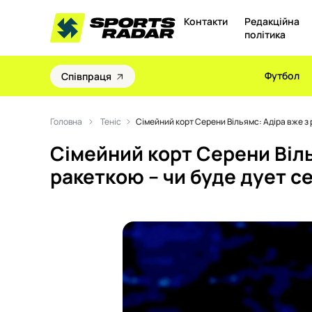
Контакти
Редакційна
політика
Футбол
Співпраця
Головна
Теніс
Сімейний корт Серени Вільямс: Адіра вже з 
Сімейний корт Серени Віль
ракеткою – чи буде дует с