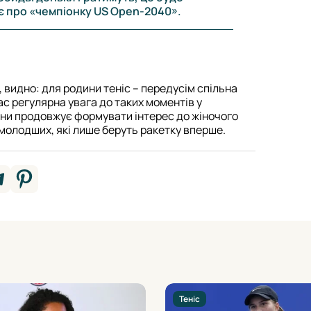
є про «чемпіонку US Open-2040».
, видно: для родини теніс – передусім спільна
ас регулярна увага до таких моментів у
ни продовжує формувати інтерес до жіночого
аймолодших, які лише беруть ракетку вперше.
Теніс