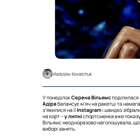
Vladyslav Kovalchuk
У понеділок
Серена Вільямс
поділилася 
Адіра
балансує м’яч на ракетці та намаг
з’явилися на її
Instagram
і швидко зібрали
на корт –
у липні
спортсменка вже показ
Вільямс неодноразово наголошувала, що д
виборі занять.