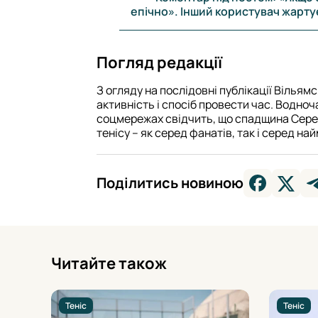
епічно». Інший користувач жарту
Погляд редакції
З огляду на послідовні публікації Вільямс
активність і спосіб провести час. Водноч
соцмережах свідчить, що спадщина Сере
тенісу – як серед фанатів, так і серед н
Поділитись новиною
Читайте також
Теніс
Теніс