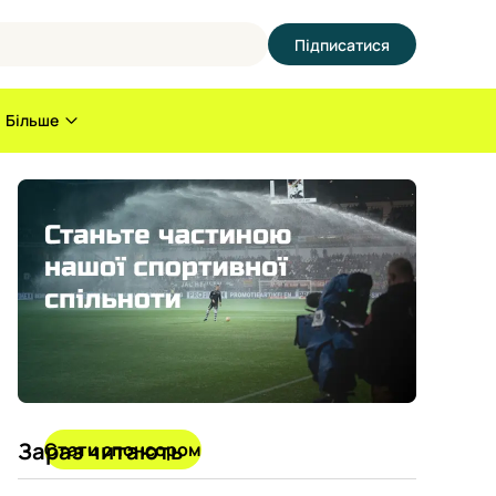
Підписатися
Більше
Зараз читають
Стати спонсором