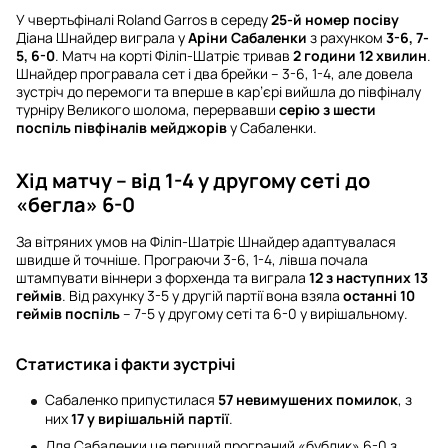
У чвертьфіналі Roland Garros в середу
25-й номер посіву
Діана Шнайдер виграла у
Аріни Сабаленки
з рахунком
3-6, 7-
5, 6-0
. Матч на корті Філіп-Шатріє тривав
2 години 12 хвилин
.
Шнайдер програвала сет і два брейки – 3-6, 1-4, але довела
зустріч до перемоги та вперше в кар’єрі вийшла до півфіналу
турніру Великого шолома, перервавши
серію з шести
поспіль півфіналів мейджорів
у Сабаленки.
Хід матчу – від 1-4 у другому сеті до
«бегла» 6-0
За вітряних умов на Філіп-Шатріє Шнайдер адаптувалася
швидше й точніше. Програючи 3-6, 1-4, лівша почала
штампувати віннери з форхенда та виграла
12 з наступних 13
геймів
. Від рахунку 3-5 у другій партії вона взяла
останні 10
геймів поспіль
– 7-5 у другому сеті та 6-0 у вирішальному.
Статистика і факти зустрічі
Сабаленко припустилася
57 невимушених помилок
, з
них
17 у вирішальній партії
.
Для Сабаленки це перший програний «бублик» 6-0 з