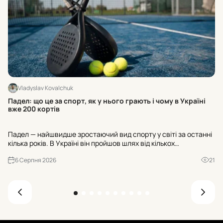
Vladyslav Kovalchuk
Ос
Падел: що це за спорт, як у нього грають і чому в Україні
ра
вже 200 кортів
Ос
Падел — найшвидше зростаючий вид спорту у світі за останні
«Н
кілька років. В Україні він пройшов шлях від кількох
№3
експериментальних майданчиків до майже двохсот кортів, а
ва
6 Серпня 2026
21
до кінця 2026 року їхня кількість має перевищити триста. Р...