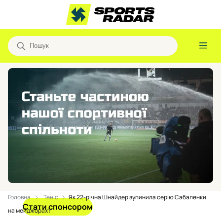
Головна
Теніс
Як 22-річна Шнайдер зупинила серію Сабаленки
Стати спонсором
на мейджорах?