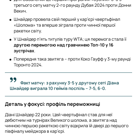
третього сету матчу 2-го раунду Дубая 2024 проти Донни
Векич.
Шнайдер провела свій перший у кар’єрі чвертьфінал
«Шолома» та вперше зіграла проти чинної першої
ракетки світу.
У Шнайдер п’ять титулів туру WTA; ця перемога стала її
другою перемогою над гравчинею Топ-10 у 16
зустрічах
.
Попередня така звитяга – проти Коко Гауфф у 3-му раунді
Торонто 2024.
Факт матчу: з рахунку 3-5 у другому сеті Діана
Шнайдер виграла 10 геймів поспіль – 7-5, 6-0.
Деталь у фокусі: профіль переможниці
Діані Шнайдер 22 роки. Цей чвертьфінал став для неї
дебютним на турнірах Великого шолома, а звитяга над
чинною першою ракеткою світу відкрила їй двері до першого
півфіналу мейджора в кар’єрі.