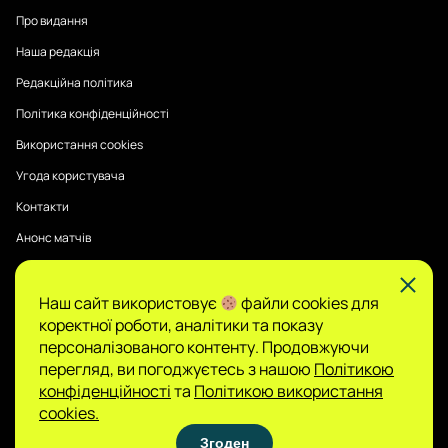
Про видання
Наша редакція
Редакційна політика
Політика конфіденційності
Використання cookies
Угода користувача
Контакти
Анонс матчів
Наш сайт використовує
файли cookies для
Публікації на Sports Radar мають інформаційний характер.
коректної роботи, аналітики та показу
Думки авторів є їхньою особистою позицією, редакція не
гарантує повної достовірності та не несе відповідальності
персоналізованого контенту. Продовжуючи
за зміст.
перегляд, ви погоджуєтесь з нашою
Політикою
Сайт не є організатором азартних ігор і не
конфіденційності
та
Політикою використання
приймає ставок, проте може містити матеріали
cookies.
про гемблінг. Доступ до таких розділів дозволено
Згоден
лише користувачам 21+. Грайте відповідально.