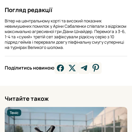
Погляд редакції
Вітер на центральному корті та високий показник
невимушених помилок у Аріни Сабаленки співпали з відрізком
максимально агресивної гри Діани Шнайдер. Перемога з 3-6,
1-4 та «сухий» третій сет зафіксували рідкісну серію з 10
підряд геймів і перервали довгу півфінальну смугу суперниці
на турнірах Великого шолома.
Поділитись новиною
Читайте також
Теніс