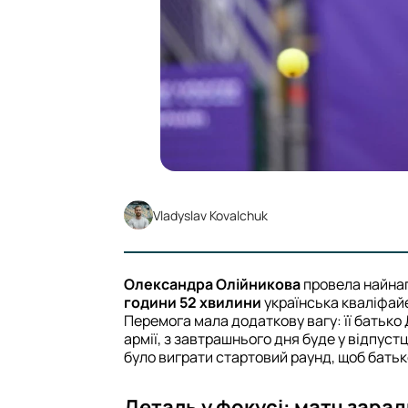
Vladyslav Kovalchuk
Олександра Олійникова
провела найнап
години 52 хвилини
українська кваліфай
Перемога мала додаткову вагу: її батько 
армії, з завтрашнього дня буде у відпустц
було виграти стартовий раунд, щоб батько
Деталь у фокусі: матч зарад