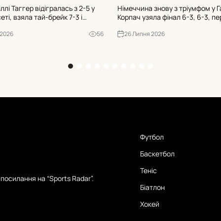
іллі Таггер відігралась з 2-5 у
Німеччина знову з тріумфом у Г
ті, взяла тай-брейк 7-3 і
Корпач узяла фінал 6-3, 6-3, п
Дар’ю Снігур 7-6(3), 6-2 у
34-річне очікування та серію з
 2026
56
26 Липня 2026
esport Prague Open. Дев’ять
програних домашніх фіналів. Щ
рив до історії турніру.
означає для учасниць?
Футбол
Баскетбол
Теніс
посилання на “Sports Radar”.
Біатлон
Хокей