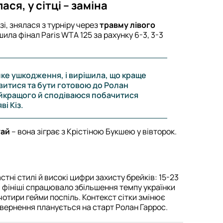
ся, у сітці – заміна
і, знялася з турніру через
травму лівого
ила фінал Paris WTA 125 за рахунку 6-3, 3-3
ке ушкодження, і вирішила, що краще
овитися та бути готовою до Ролан
айкращого й сподіваюся побачитися
ві Кіз.
уай
– вона зіграє з Крістіною Букшею у вівторок.
тні стилі й високі цифри захисту брейків: 15-23
На фініші спрацювало збільшення темпу українки
чотири гейми поспіль. Контекст сітки змінює
повернення планується на старт Ролан Гаррос.