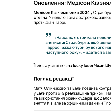
Оновлення: Медісон Кіз зняла
Медісон Кіз
,
чемпіонка 2024
у Страсбурз
стегна
. У неділю вона достроково заверш
проти Діан Паррі.
«На жаль, я отримала невели
знятися зі Страсбурга, щоб відн
Гаррос. Бажаю турніру всього н
наступного року», – йдеться в зая
Її місце у сітці посіла
lucky loser Чжан Ш
Погляд редакції
Матч Олійникової та Еали поєднав контрас
у Еали проти 6-9 реалізації на прийомі. 
та використання різаних ударів, що дало 
зняття Кіз, але за офіційними даними її 