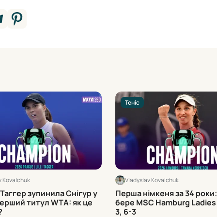
Теніс
v Kovalchuk
Vladyslav Kovalchuk
 Таггер зупинила Снігур у
Перша німкеня за 34 роки
перший титул WTA: як це
бере MSC Hamburg Ladies
?
3, 6-3