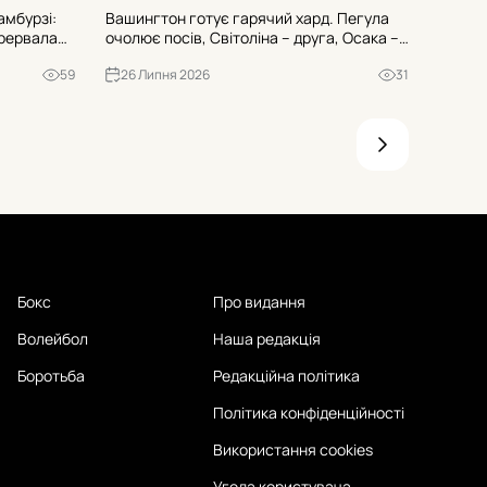
амбурзі:
Вашингтон готує гарячий хард. Пегула
Вашинг
ерервала
очолює посів, Світоліна – друга, Осака –
зірок 
 чотирьох
третя, Шнайдер – четверта. У фокусі –
матчі 
59
26 Липня 2026
31
25 Л
о це
повернення Вінус, старт Фернандес
серпня
проти Лінетт і можливі півфінали з
Світол
топами.
та інші
Бокс
Про видання
Волейбол
Наша редакція
Боротьба
Редакційна політика
Політика конфіденційності
Використання cookies
Угода користувача