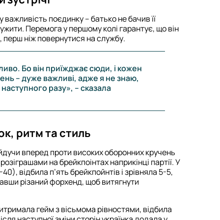
 важливість поєдинку – батько не бачив її
лужити. Перемога у першому колі гарантує, що він
і, перш ніж повернутися на службу.
иво. Бо він приїжджає сюди, і кожен
день – дуже важливі, адже я не знаю,
 наступного разу», – сказала
ок, ритм та стиль
 йдучи вперед проти високих оборонних кручень
 розіграшами на брейкпоінтах наприкінці партії. У
-40), відбила п’ять брейкпойнтів і зрівняла 5-5,
тавши різаний форхенд, щоб витягнути
витримала гейм з вісьмома рівностями, відбила
Після наступної зміни сторін українка додала у