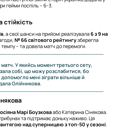
ири гейми поспіль – 6-3.
а стійкість
ів
, а свої шанси на прийомі реалізувала
6 з 9 на
агоди,
№ 66 світового рейтингу
зберегла
ни темпу – та довела матч до перемоги.
матч. У якийсь момент третього сету,
казала собі, що можу розслабитися, бо
 допомогло мені зіграти вільніше й
одала Олійникова.
Сінякова
осіяна Марі Боузкова
або Катерина Сінякова.
а трибунах та підтримає доньку наживо. Ця
витягою над суперницею з топ-50 у сезоні
.