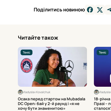
Поділитись новиною
Читайте також
Теніс
Теніс
Vladyslav Kovalchuk
Vladysla
Осака перед стартом на Mubadala
18-річна
DC Open: бай у 2-й раунд і «я не
Празі – 
хочу бути знаменитою»
сталося