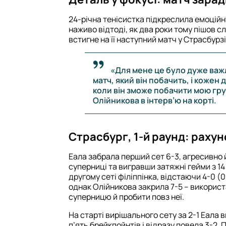
24-річна тенісистка підкреслила емоційну
наживо відтоді, як два роки тому пішов с
встигне на її наступний матч у Страсбурз
«Для мене це було дуже важл
матч, який він побачить, і кожен 
коли він зможе побачити мою гру
Олійникова в інтерв’ю на корті.
Страсбург, 1-й раунд: рахун
Еала забрала перший сет 6-3, агресивно
суперниці та вигравши затяжні гейми з 14
другому сеті філіппінка, відстаючи 4-0 (0
однак Олійникова закрила 7-5 – викорис
суперницю й пробити повз неї.
На старті вирішального сету за 2-1 Еала 
п’ять брейкпойнтів і відразу повела 3-2. 