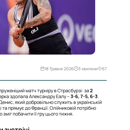
18 Травня 2026
3 хвилини
67
руженіший матч турніру в Страсбурзі: за
2
ерка здолала Александру Еалу –
3-6, 7-5, 6-3
.
Денис, який добровільно служить в українській
і та прямує до Франції. Олійниковій потрібно
 зміг побачити її гру цього тижня.
и зустрічі