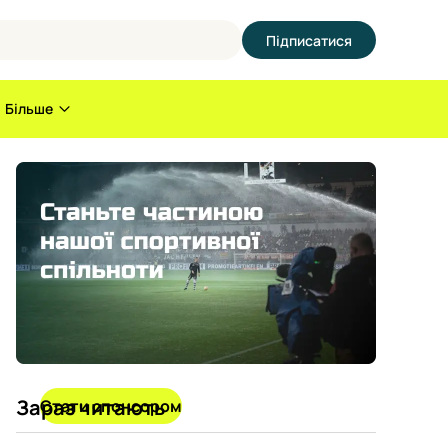
Підписатися
Більше
Зараз читають
Стати спонсором