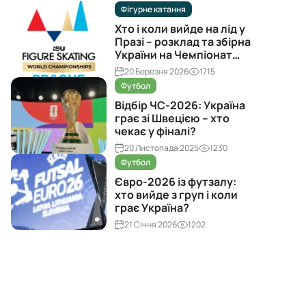
Фігурне катання
Хто і коли вийде на лід у
Празі – розклад та збірна
України на Чемпіонат
світу з фігурного катання
20 Березня 2026
1715
2026
Футбол
Відбір ЧС-2026: Україна
грає зі Швецією – хто
чекає у фіналі?
20 Листопада 2025
1230
Футбол
Євро-2026 із футзалу:
хто вийде з груп і коли
грає Україна?
21 Січня 2026
1202