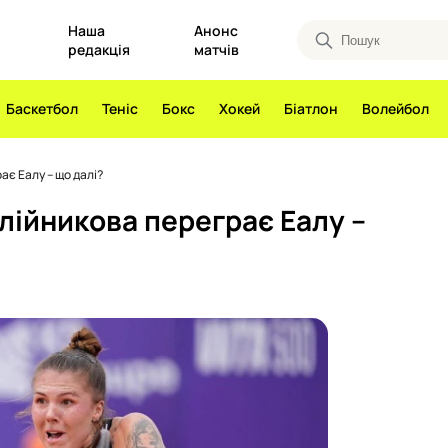
Наша
Анонс
редакція
матчів
Баскетбол
Теніс
Бокс
Хокей
Біатлон
Волейбол
ає Еалу – що далі?
Олійникова переграє Еалу –