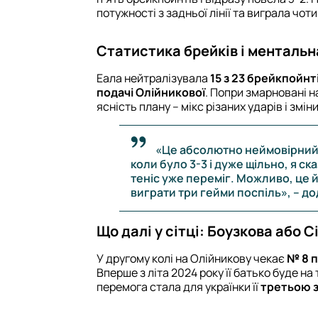
потужності з задньої лінії та виграла чот
Статистика брейків і ментальн
Еала нейтралізувала
15 з 23 брейкпойнт
подачі Олійникової
. Попри змарновані н
ясність плану – мікс різаних ударів і змі
«Це абсолютно неймовірний 
коли було 3-3 і дуже щільно, я с
теніс уже переміг. Можливо, це й
виграти три гейми поспіль», – д
Що далі у сітці: Боузкова або 
У другому колі на Олійникову чекає
№ 8 п
Вперше з літа 2024 року її батько буде н
перемога стала для українки її
третьою з