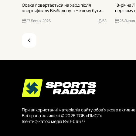
Осака повертається на хард після
18-річна Л
чвертьфіналу Вімблдону. «Не хочу бути
першому се
знаменитою» – і готується до другого
дотиснула 
27 Липня 2026
58
26 Липня
кола як №3 посів на Mubadala DC Open.
фіналі Liv
Хто її суперниця – Боултер чи вайлд-кард
ейсів і про
Крюгер?
При використанні матеріалів сайту обов’язкове активне 
Всі права захищені © 2026 ТОВ «ПМСГ»
Ідентифікатор медіа R40-06677