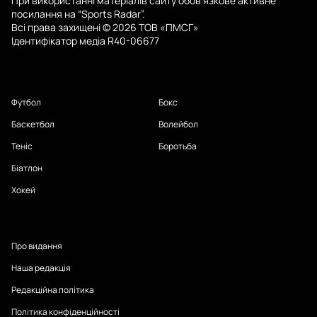
При використанні матеріалів сайту обов’язкове активне
посилання на “Sports Radar”.
Всі права захищені © 2026 ТОВ «ПМСГ»
Ідентифікатор медіа R40-06677
Футбол
Бокс
Баскетбол
Волейбол
Теніс
Боротьба
Біатлон
Хокей
Про видання
Наша редакція
Редакційна політика
Політика конфіденційності