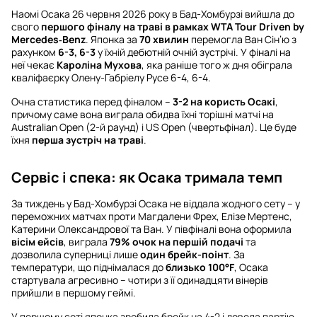
Наомі Осака 26 червня 2026 року в Бад-Хомбурзі вийшла до
свого
першого фіналу на траві в рамках WTA Tour Driven by
Mercedes‑Benz
. Японка за
70 хвилин
перемогла Ван Сін’ю з
рахунком
6-3, 6-3
у їхній дебютній очній зустрічі. У фіналі на
неї чекає
Кароліна Мухова
, яка раніше того ж дня обіграла
кваліфаєрку Олену-Габріелу Русе 6-4, 6-4.
Очна статистика перед фіналом –
3-2 на користь Осакі
,
причому саме вона виграла обидва їхні торішні матчі на
Australian Open (2-й раунд) і US Open (чвертьфінал). Це буде
їхня
перша зустріч на траві
.
Сервіс і спека: як Осака тримала темп
За тиждень у Бад-Хомбурзі Осака не віддала жодного сету – у
переможних матчах проти Магдалени Фрех, Елізе Мертенс,
Катерини Олександрової та Ван. У півфіналі вона оформила
вісім ейсів
, виграла
79% очок на першій подачі
та
дозволила суперниці лише
один брейк-поінт
. За
температури, що піднімалася до
близько 100°F
, Осака
стартувала агресивно – чотири з її одинадцяти вінерів
прийшли в першому геймі.
У першому сеті японка зробила брейк на 4-2 і довела партію