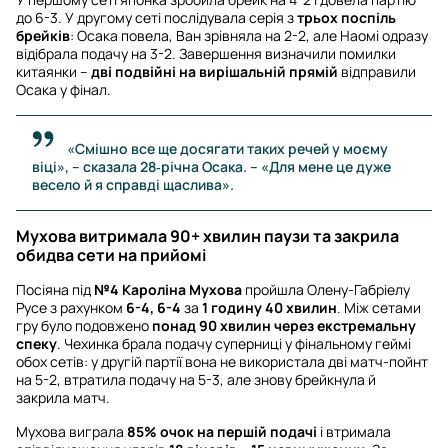
до 6-3. У другому сеті послідувала серія з
трьох поспіль
брейків
: Осака повела, Ван зрівняла на 2-2, але Наомі одразу
відібрала подачу на 3-2. Завершення визначили помилки
китаянки –
дві подвійні на вирішальній прямій
відправили
Осака у фінал.
«Смішно все ще досягати таких речей у моєму
віці», – сказала 28‑річна Осака. – «Для мене це дуже
весело й я справді щаслива».
Мухова витримала 90+ хвилин паузи та закрила
обидва сети на прийомі
Посіяна під
№4 Кароліна Мухова
пройшла Олену-Габріелу
Русе з рахунком
6-4, 6-4
за
1 годину 40 хвилин
. Між сетами
гру було подовжено
понад 90 хвилин через екстремальну
спеку
. Чехинка брала подачу суперниці у фінальному геймі
обох сетів: у другій партії вона не використала дві матч-пойнт
на 5-2, втратила подачу на 5-3, але знову брейкнула й
закрила матч.
Мухова виграла
85% очок на першій подачі
і втримала