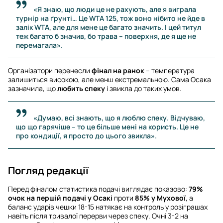
«Я знаю, що люди це не рахують, але я виграла
турнір на ґрунті… Це WTA 125, тож воно нібито не йде в
залік WTA, але для мене це багато значить. І цей титул
теж багато б значив, бо трава – поверхня, де я ще не
перемагала».
Організатори перенесли
фінал на ранок
– температура
залишиться високою, але менш екстремальною. Сама Осака
зазначила, що
любить спеку
і звикла до таких умов.
«Думаю, всі знають, що я люблю спеку. Відчуваю,
що що гарячіше – то це більше мені на користь. Це не
про кондиції, я просто до цього звикла».
Погляд редакції
Перед фіналом статистика подачі виглядає показово:
79%
очок на першій подачі у Осакі
проти
85% у Мухової
, а
баланс ударів чешки 18-15 натякає на контроль у розіграшах
навіть після тривалої перерви через спеку. Очні 3-2 на