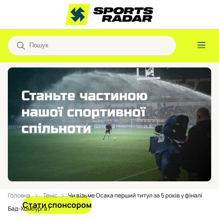
Головна
Теніс
Чи візьме Осака перший титул за 5 років у фіналі
Стати спонсором
Бад-Хомбурга?