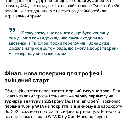
співвідношення ударів
18 вінерів – 15 невимушених
. За
рахунку 4-4 у першому сеті вона відбила шанс Русе на брейк
волейним попаданням, а в наступному геймі зробила
вирішальний брейк.
«У таку спеку я не пам’ятаю, що було хвилину
тому… Ми з командою під час паузи сходили до
містечка, з’їли хліба, трохи перепочили. Вона дуже
додала наприкінці, тож рада, що змогла добрати брейк
– і тепер піду вип’ю ще води».
Фінал: нова поверхня для трофея і
зміщений старт
Обидві фіналістки переслідують
перший титул на траві
. Для
Осакі можливий трофей означатиме
першу перемогу на
турнірі рівня туру з 2021 року (Australian Open)
і водночас
перший турнір WTA на покритті, відмінному від хардкорту
.
Від 2021 року вона програла три фінали рівня туру. Минулого
сезону Осака виграла
WTA 125 у Сен-Мало на ґрунті
.