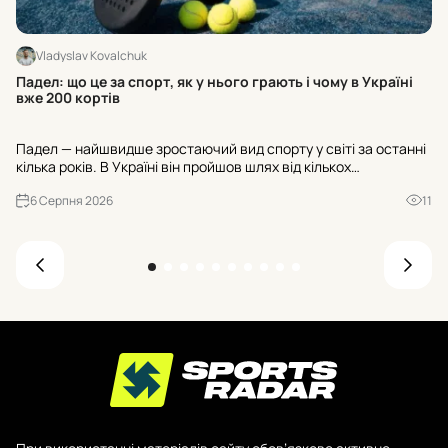
Vladyslav Kovalchuk
Ос
Падел: що це за спорт, як у нього грають і чому в Україні
ра
вже 200 кортів
Ос
Падел — найшвидше зростаючий вид спорту у світі за останні
«Н
кілька років. В Україні він пройшов шлях від кількох
№3
експериментальних майданчиків до майже двохсот кортів, а
ва
6 Серпня 2026
11
до кінця 2026 року їхня кількість має перевищити триста. Р...