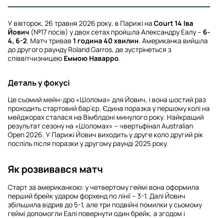
У вівторок, 26 травня 2026 року, в Парижі на
Court 14
Іва
Йович
(№17 посів) у двох сетах пройшла Александру Еалу –
6-
4, 6-2
. Матч тривав
1 година 40 хвилин
. Американка вийшла
до другого раунду Roland Garros, де зустрінеться з
співвітчизницею
Еммою Наварро
.
Деталь у фокусі
Це сьомий мейн-дро «Шолома» для Йович, і вона шостий раз
проходить стартовий бар’єр. Єдина поразка у першому колі на
мейджорах сталася на Вімблдоні минулого року. Найкращий
результат сезону на «Шоломах» – чвертьфінал Australian
Open 2026. У Парижі Йович виходить у друге коло другий рік
поспіль після поразки у другому раунді 2025 року.
Як розвивався матч
Старт за американкою: у четвертому геймі вона оформила
перший брейк ударом форхенд по лінії – 3-1. Далі Йович
збільшила відрив до 5-1, але три подвійні помилки у сьомому
геймі допомогли Еалі повернути один брейк, а згодом і