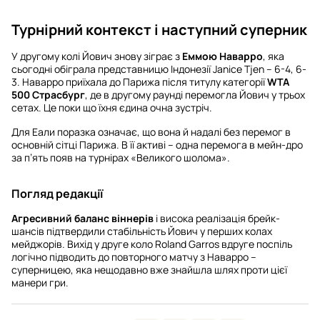
Турнірний контекст і наступний суперник
У другому колі Йович знову зіграє з
Еммою Наварро
, яка
сьогодні обіграла представницю Індонезії Janice Tjen – 6-4, 6-
3. Наварро приїхала до Парижа після титулу категорії
WTA
500 Страсбург
, де в другому раунді перемогла Йович у трьох
сетах. Це поки що їхня єдина очна зустріч.
Для Еали поразка означає, що вона й надалі без перемог в
основній сітці Парижа. В її активі – одна перемога в мейн-дро
за п’ять появ на турнірах «Великого шолома».
Погляд редакції
Агресивний баланс віннерів
і висока реалізація брейк-
шансів підтвердили стабільність Йович у перших колах
мейджорів. Вихід у друге коло Roland Garros вдруге поспіль
логічно підводить до повторного матчу з Наварро –
суперницею, яка нещодавно вже знайшла шлях проти цієї
манери гри.