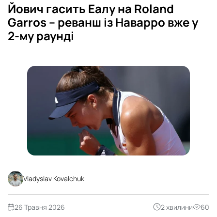
Йович гасить Еалу на Roland
Garros – реванш із Наварро вже у
2-му раунді
Vladyslav Kovalchuk
26 Травня 2026
2 хвилини
60