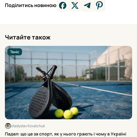
Поділитись новиною
Читайте також
Теніс
Vladyslav Kovalchuk
Ос
Падел: що це за спорт, як у нього грають і чому в Україні
ра