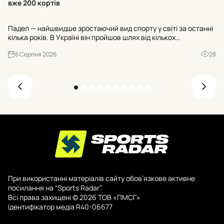
вже 200 кортів
Ос
Падел — найшвидше зростаючий вид спорту у світі за останні
«Н
кілька років. В Україні він пройшов шлях від кількох
№3
експериментальних майданчиків до майже двохсот кортів, а
ва
6 Серпня 2026
28
до кінця 2026 року їхня кількість має перевищити триста. Р...
При використанні матеріалів сайту обов’язкове активне
посилання на “Sports Radar”.
Всі права захищені © 2026 ТОВ «ПМСГ»
Ідентифікатор медіа R40-06677