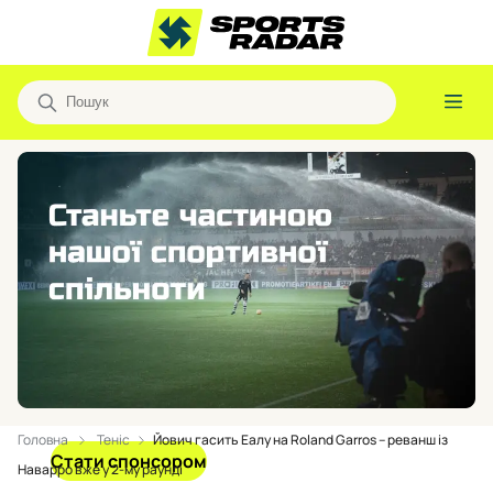
Головна
Теніс
Йович гасить Еалу на Roland Garros – реванш із
Стати спонсором
Наварро вже у 2-му раунді