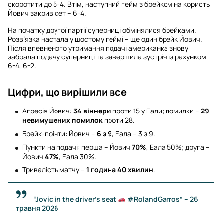
скоротити до 5-4. Втім, наступний гейм з брейком на користь
Йович закрив сет – 6-4.
На початку другої партії суперниці обмінялися брейками.
Розв’язка настала у шостому геймі – ще один брейк Йович.
Після впевненого утримання подачі американка знову
забрала подачу суперниці та завершила зустріч із рахунком
6-4, 6-2.
Цифри, що вирішили все
Агресія Йович:
34 віннери
проти 15 у Еали; помилки –
29
невимушених помилок
проти 28.
Брейк-поінти: Йович –
6 з 9
, Еала – 3 з 9.
Пункти на подачі: перша – Йович
70%
, Еала 50%; друга –
Йович
47%
, Еала 30%.
Тривалість матчу –
1 година 40 хвилин
.
“Jovic in the driver's seat
#RolandGarros” – 26
травня 2026