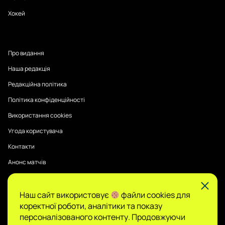
Хокей
Про видання
Наша редакція
Редакційна політика
Політика конфіденційності
Використання cookies
Угода користувача
Контакти
Анонс матчів
Наш сайт використовує
файли cookies для
Публікації на Sports Radar мають інформаційний характер.
коректної роботи, аналітики та показу
Думки авторів є їхньою особистою позицією, редакція не
гарантує повної достовірності та не несе відповідальності
персоналізованого контенту. Продовжуючи
за зміст.