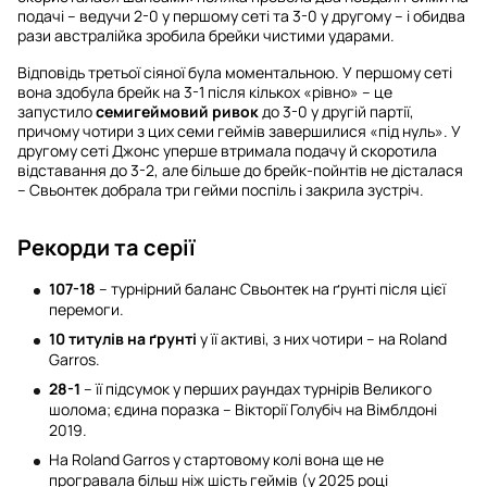
подачі – ведучи 2-0 у першому сеті та 3-0 у другому – і обидва
рази австралійка зробила брейки чистими ударами.
Відповідь третьої сіяної була моментальною. У першому сеті
вона здобула брейк на 3-1 після кількох «рівно» – це
запустило
семигеймовий ривок
до 3-0 у другій партії,
причому чотири з цих семи геймів завершилися «під нуль». У
другому сеті Джонс уперше втримала подачу й скоротила
відставання до 3-2, але більше до брейк-пойнтів не дісталася
– Свьонтек добрала три гейми поспіль і закрила зустріч.
Рекорди та серії
107-18
– турнірний баланс Свьонтек на ґрунті після цієї
перемоги.
10 титулів на ґрунті
у її активі, з них чотири – на Roland
Garros.
28-1
– її підсумок у перших раундах турнірів Великого
шолома; єдина поразка – Вікторії Голубіч на Вімблдоні
2019.
На Roland Garros у стартовому колі вона ще не
програвала більш ніж шість геймів (у 2025 році