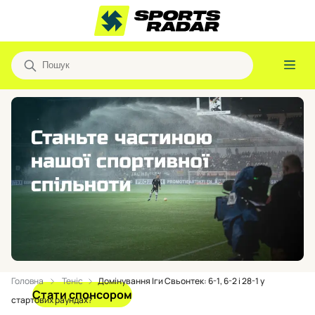
Головна
Теніс
Домінування Іги Свьонтек: 6-1, 6-2 і 28-1 у
Стати спонсором
стартових раундах?