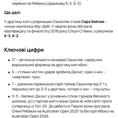
перемогла Ребекку Шрамкову 6-3, 6-3).
Що далі
У другому колі суперницею Свьонтек стане
Сара Бейлек
–
чинна чемпіонка Абу-Дабі. У неділю вона обіграла
кваліфаєрку та фіналістку 2018 року Слоун Стівенс з рахунком
6-3, 6-2
.
Ключові цифри
17 – загальна кількість віннерів Свьонтек; серед них
вирішальний форхенд на другому матчболі.
5 – стільки чистих ударів зробила Джонс; один з них –
«мертвий» трос.
7 – довжина переможної серії геймів Свьонтек від 3-1 у
першому сеті до 3-0 у другому; чотири з них – «під нуль».
0-3 – баланс Джонс у основних сітках турнірів Великого
шолома; усі стартові матчі вона грала як wild card і проти
суперниць із Топ-20. До дебюту в Парижі вона програла
Олені Рибакіні на Australian Open 2025 та Вікторії Мбоко на
Australian Open 2026.