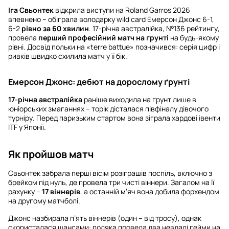
Іга Свьонтек
відкрила виступи на Roland Garros 2026
впевнено – обіграла володарку wild card Емерсон Джонс 6-1,
6-2
рівно за 60 хвилин
. 17-річна австралійка, №136 рейтингу,
провела
перший професійний матч на ґрунті
на будь-якому
рівні. Досвід польки на «terre battue» позначився: серія цифр і
ривків швидко схилила матч у її бік.
Емерсон Джонс: дебют на дорослому ґрунті
17-річна австралійка
раніше виходила на ґрунт лише в
юніорських змаганнях – торік дісталася півфіналу дівочого
турніру. Перед паризьким стартом вона зіграла хардові івенти
ITF у Японії.
Як пройшов матч
Свьонтек забрала перші вісім розіграшів поспіль, включно з
брейком під нуль, де провела три чисті віннери. Загалом на її
рахунку –
17 віннерів
, а останній м’яч вона добила форхендом
на другому матчболі.
Джонс назбирала п’ять віннерів (один – від тросу), однак
скористалася шансами: поляка провела два невдалі гейми на