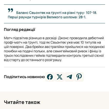
Баланс Свьонтек на ґрунті на рівні туру: 107-18.
Перші раунди турнірів Великого шолома: 28-1.
Погляд редакції
Матч підсвітив різницю в досвіді: Джонс проводила дебютний
профі-матч на ґрунті, тоді як Свьонтек уже має 10 титулів на
цій поверхні. Два брейки австралійки прийшлися на поодинокі
похибки на подачі польки, але семигеймовий ривок і фініш із
трьох послідовних геймів підтвердили контроль третьої сієної
від старту до останнього розіграшу.
Поділитись новиною
Читайте також