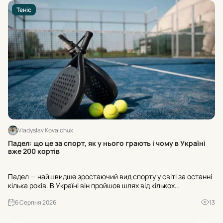
Теніс
Vladyslav Kovalchuk
Ос
Падел: що це за спорт, як у нього грають і чому в Україні
ра
вже 200 кортів
Ос
Падел — найшвидше зростаючий вид спорту у світі за останні
«Н
кілька років. В Україні він пройшов шлях від кількох
№3
експериментальних майданчиків до майже двохсот кортів, а
ва
6 Серпня 2026
13
до кінця 2026 року їхня кількість має перевищити триста. Р...