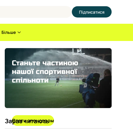
Підписатися
Більше
Зараз читають
Стати спонсором