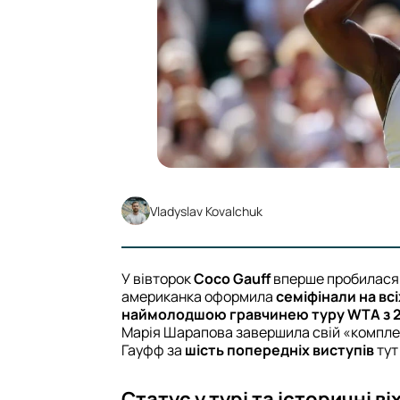
Vladyslav Kovalchuk
У вівторок
Coco Gauff
вперше пробилася
американка оформила
семіфінали на вс
наймолодшою гравчинею туру WTA з 
Марія Шарапова завершила свій «комплект
Гауфф за
шість попередніх виступів
тут
Статус у турі та історичні ві