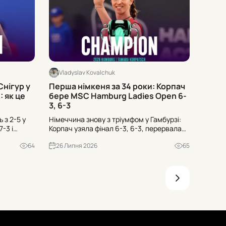
Vladyslav Kovalchuk
Vlad
Снігур у
Перша німкеня за 34 роки: Корпач
Хто з
 як це
бере MSC Hamburg Ladies Open 6-
Muba
3, 6-3
ь з 2-5 у
Німеччина знову з тріумфом у Гамбурзі:
Вашинг
-3 і
Корпач узяла фінал 6-3, 6-3, перервала
очолює
 6-2 у
34-річне очікування та серію з чотирьох
третя,
64
26 Липня 2026
65
26 Л
ев’ять
програних домашніх фіналів. Що це
поверн
означає для учасниць?
проти 
топам