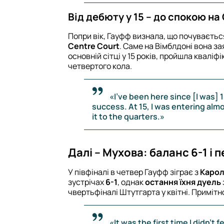
Від дебюту у 15 – до спокою на
Попри вік, Гауфф визнала, що почувається
Centre Court
. Саме на Вімблдоні вона за
основній сітці у 15 років, пройшла кваліф
четвертого кола.
«I've been here since [I was] 
success. At 15, I was entering alm
it to the quarters.»
Далі – Мухова: баланс 6-1 і 
У півфіналі в четвер Гауфф зіграє з
Каро
зустрічах
6-1
, однак
остання їхня дуель
чвертьфіналі Штутгарта у квітні. Примітно
«It was the first time I didn't