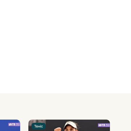
Теніс
Тені