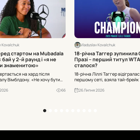
v Kovalchuk
Vladyslav Kovalchuk
еред стартом на Mubadala
18-річна Таггер зупинила 
 бай у 2-й раунд і «я не
Празі – перший титул WTA:
ти знаменитою»
сталося?
ертається на хард після
18-річна Ліллі Таггер відігралас
алу Вімблдону. «Не хочу бути
першому сеті, взяла тай-брейк 7
ю» – і готується до другого
дотиснула Дар’ю Снігур 7-6(3),
 2026
66
26 Липня 2026
3 посів на Mubadala DC Open.
фіналі Livesport Prague Open. Д
ерниця – Боултер чи вайлд-кард
ейсів і прорив до історії турніру.