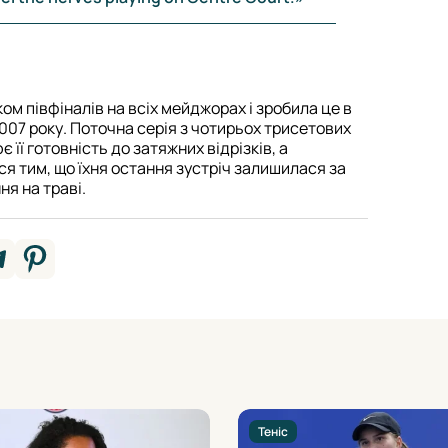
ком півфіналів на всіх мейджорах і зробила це в
007 року. Поточна серія з чотирьох трисетових
 її готовність до затяжних відрізків, а
я тим, що їхня остання зустріч залишилася за
я на траві.
Теніс