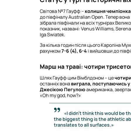
Світова №7 Гауфф –
колишня чемпіонка 
до півфіналу Australian Open. Тепер вона
зібрала півфінали на всіх турнірах Велик
показник, названі: Venus Williams, Serena 
Iga Swiatek.
За кілька годин після цього Кароліна Му
рахунком
7-6 (4), 6-4
і вийшовши до півф
Марш на траві: чотири трисет
Шлях Гауфф цим Вімблдоном – це
чотири
останніх вона
виграла, поступаючись у 
Джесікою Пегулою
американка, зверта
«Oh my god, how?»
«I didn't think this would be th
the biggest thing is the athletic ab
translates to all surfaces.»