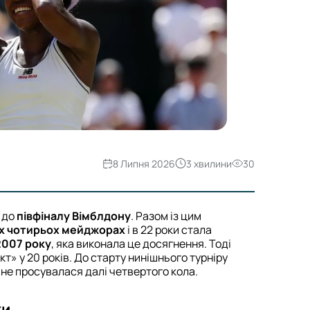
8 Липня 2026
3 хвилини
30
 до
півфіналу Вімблдону
. Разом із цим
іх чотирьох мейджорах
і в 22 роки стала
2007 року
, яка виконала це досягнення. Тоді
» у 20 років. До старту нинішнього турніру
 не просувалася далі четвертого кола.
хи