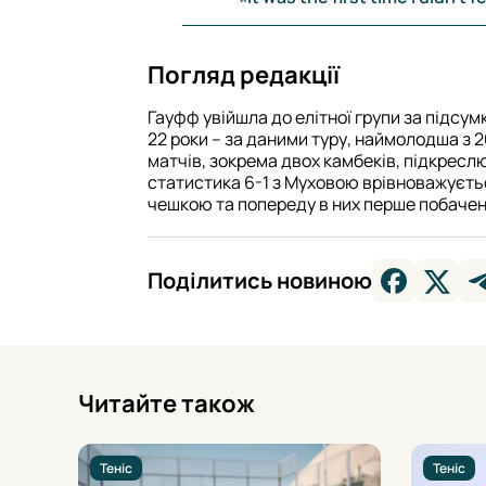
Погляд редакції
Гауфф увійшла до елітної групи за підсум
22 роки – за даними туру, наймолодша з 2
матчів, зокрема двох камбеків, підкреслює
статистика 6-1 з Муховою врівноважуєтьс
чешкою та попереду в них перше побаченн
Поділитись новиною
Читайте також
Теніс
Теніс