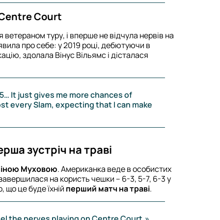
 Centre Court
 ветераном туру, і вперше не відчула нервів на
явила про себе: у 2019 році, дебютуючи в
ікацію, здолала Вінус Вільямс і дісталася
15… It just gives me more chances of
ost every Slam, expecting that I can make
перша зустріч на траві
ліною Муховою
. Американка веде в особистих
завершилася на користь чешки – 6-3, 5-7, 6-3 у
, що це буде їхній
перший матч на траві
.
 feel the nerves playing on Centre Court.»