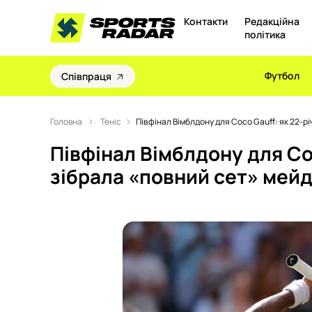
Контакти
Редакційна
політика
Футбол
Співпраця
Головна
Теніс
Півфінал Вімблдону для Coco Gauff: як 22-р
Півфінал Вімблдону для Coc
зібрала «повний сет» мей