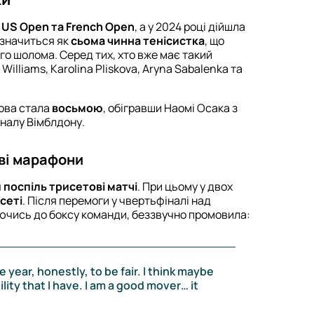
US Open та French Open
, а у 2024 році дійшла
 значиться як
сьома чинна тенісистка
, що
ого шолома. Серед тих, хто вже має такий
Williams, Karolina Pliskova, Aryna Sabalenka та
хова стала
восьмою
, обігравши Наомі Осака з
іналу Вімблдону.
ові марафони
 поспіль трисетові матчі
. При цьому у двох
сеті
. Після перемоги у чвертьфіналі над
ючись до боксу команди, беззвучно промовила:
e year, honestly, to be fair. I think maybe
ility that I have. I am a good mover… it