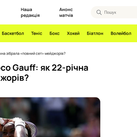
Наша
Анонс
редакція
матчів
Баскетбол
Теніс
Бокс
Хокей
Біатлон
Волейбол
ічна зібрала «повний сет» мейджорів?
o Gauff: як 22-річна
джорів?