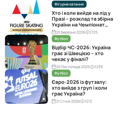
Фігурне катання
Хто і коли вийде на лід у
Празі – розклад та збірна
України на Чемпіонат
світу з фігурного катання
20 Березня 2026
1725
2026
Футбол
Відбір ЧС-2026: Україна
грає зі Швецією – хто
чекає у фіналі?
20 Листопада 2025
1239
Футбол
Євро-2026 із футзалу:
хто вийде з груп і коли
грає Україна?
21 Січня 2026
1212