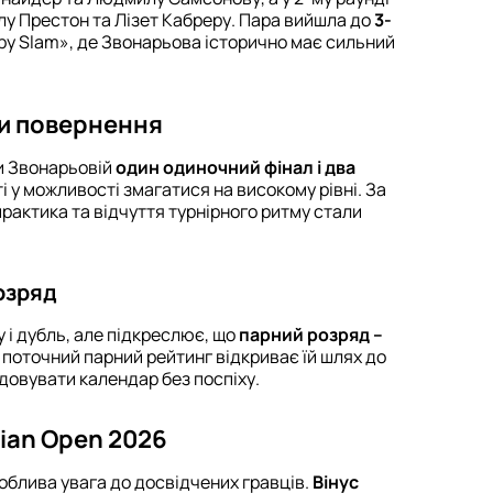
у Престон та Лізет Кабреру. Пара вийшла до
3-
py Slam», де Звонарьова історично має сильний
ти повернення
ли Звонарьовій
один одиночний фінал і два
 у можливості змагатися на високому рівні. За
рактика та відчуття турнірного ритму стали
озряд
 і дубль, але підкреслює, що
парний розряд –
 поточний парний рейтинг відкриває їй шлях до
будовувати календар без поспіху.
ian Open 2026
облива увага до досвідчених гравців.
Вінус