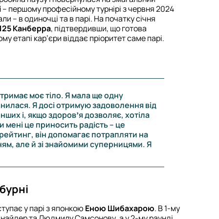
i
– першому професійному турнірі з червня 2024
ли – в одиночці та в парі. На початку січня
125 Канберра
, підтвердивши, що готова
му етапі кар’єри віддає пріоритет саме парі.
тримає моє тіло. Я мала ще одну
инилася. Я досі отримую задоволення від
інших і, якщо здоровʼя дозволяє, хотіла
 мені це приносить радість – це
рейтинг, він допомагає потрапляти на
ням, але й зі знайомими суперницями. Я
.
бурні
тупає у парі з японкою
Еною Шибахарою
. В 1-му
айдер та Людмилу Самсонову, а у 2-му раунді