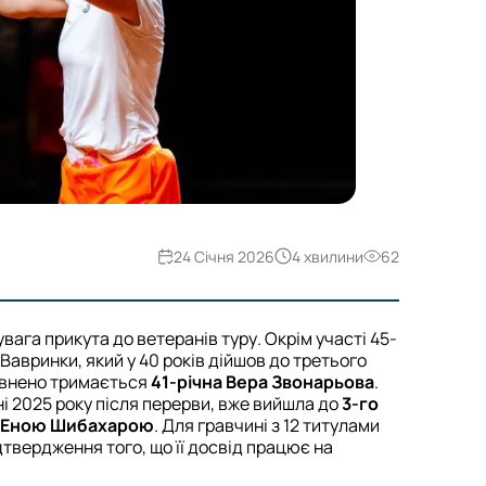
24 Січня 2026
4 хвилини
62
увага прикута до ветеранів туру. Окрім участі 45-
 Вавринки, який у 40 років дійшов до третього
певнено тримається
41-річна Вера Звонарьова
.
ні 2025 року після перерви, вже вийшла до
3-го
Еною Шибахарою
. Для гравчині з 12 титулами
твердження того, що її досвід працює на