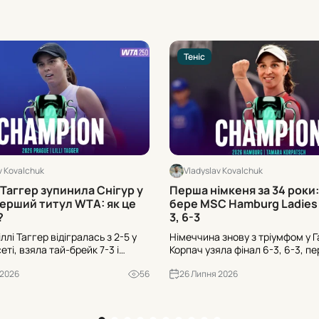
Теніс
v Kovalchuk
Vladyslav Kovalchuk
 Таггер зупинила Снігур у
Перша німкеня за 34 роки
перший титул WTA: як це
бере MSC Hamburg Ladies
?
3, 6-3
іллі Таггер відігралась з 2-5 у
Німеччина знову з тріумфом у Г
ті, взяла тай-брейк 7-3 і
Корпач узяла фінал 6-3, 6-3, п
Дар’ю Снігур 7-6(3), 6-2 у
34-річне очікування та серію з
 2026
56
26 Липня 2026
esport Prague Open. Дев’ять
програних домашніх фіналів. Щ
рив до історії турніру.
означає для учасниць?