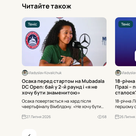
Читайте також
Теніс
Теніс
Vladyslav Kovalchuk
Vladysla
Осака перед стартом на Mubadala
18-річна
DC Open: бай у 2-й раунд і «я не
Празі – 
хочу бути знаменитою»
сталося
Осака повертається на хард після
18-річна Л
чвертьфіналу Вімблдону. «Не хочу бути
першому се
знаменитою» – і готується до другого
дотиснула 
27 Липня 2026
58
26 Липня
кола як №3 посів на Mubadala DC Open.
фіналі Liv
Хто її суперниця – Боултер чи вайлд-кард
ейсів і про
Крюгер?