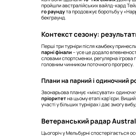
пройшли австралійських вайлд-кард Тейл
го раунду
та продовжує боротьбу у «Hap
бекграунд.
Контекст сезону: результа
Перші три турніри після камбеку принес
парні фінали
– усе це додало впевненості
словами спортсменки, регулярна ігрова п
головним чинником поточного прогресу.
Плани на парний і одиночний р
Звонарьова планує «міксувати» одиночку
пріоритет
на цьому етапі кар’єри. Вищий
участі у більших турнірах і дає змогу ви
Ветеранський радар Austral
Цьогоріч у Мельбурні спостерігається ос