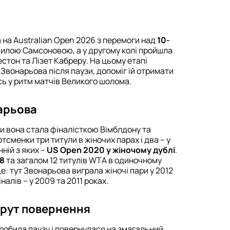
 на Australian Open 2026 з перемоги над
10-
лою Самсоновою, а у другому колі пройшла
тон та Лізет Кабреру. На цьому етапі
 Звонарьова після паузи, допоміг їй отримати
сь у ритм матчів Великого шолома.
арьова
ли вона стала фіналісткою Вімблдону та
тсменки три титули в жіночих парах і два – у
ній з яких –
US Open 2020 у жіночому дублі
.
08
та загалом 12 титулів WTA в одиночному
е: тут Звонарьова виграла жіночі пари у 2012
налів – у 2009 та 2011 роках.
шрут повернення
обила паузу і повернулася на змагальний