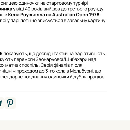
асницею одиночки на стартовому турнірі
ринка
у віці 40 років вийшов до третього раунду
асів
Кена Роузволла на Australian Open 1978
.
ої у парі логічно вписується в загальну картину
26
показують, що досвід і тактична варіативність
рджують перемоги Звонарьової/Шибахари над
ох матчах поспіль. Серія фіналів після
инішнім проходом до 3-го кола в Мельбурні, що
 календарне поєднання одиночки й дубля працює