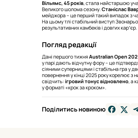
Вільямс, 45 років
, стала найстаршою уч
Великого шолома сезону.
Станіслас Вав
мейджора – це перший такий випадок з ч
На цьому тлі стабільний виступ Звонарьов
результативних камбеків і довгих карʼєр.
Погляд редакції
Дані першого тижня
Australian Open 20
у парі дають відчутну фору – це підтве
сіяними суперницями і стабільна гра у дв
повернення у кінці 2025 року корелює з н
свідчить:
ігровий тонус відновлено
, а
у форматі «крок за кроком».
Поділитись новиною