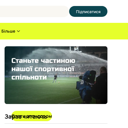
Підписатися
Більше
Зараз читають
Стати спонсором