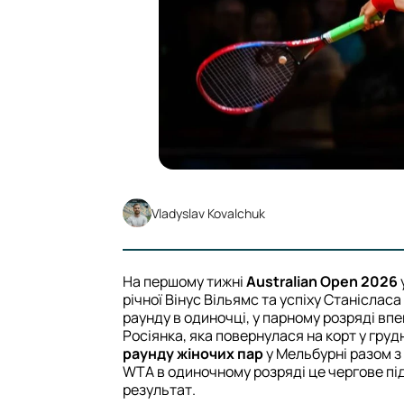
Vladyslav Kovalchuk
На першому тижні
Australian Open 2026
річної Вінус Вільямс та успіху Станісласа
раунду в одиночці, у парному розряді в
Росіянка, яка повернулася на корт у груд
раунду жіночих пар
у Мельбурні разом з
WTA в одиночному розряді це чергове під
результат.