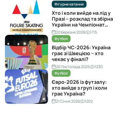
Фігурне катання
Хто і коли вийде на лід у
Празі – розклад та збірна
України на Чемпіонат
світу з фігурного катання
20 Березня 2026
1715
2026
Футбол
Відбір ЧС-2026: Україна
грає зі Швецією – хто
чекає у фіналі?
20 Листопада 2025
1230
Футбол
Євро-2026 із футзалу:
хто вийде з груп і коли
грає Україна?
21 Січня 2026
1202