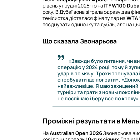
рівень у грудні 2025-го на
ITF W100 Duba
року. В Дубаї вона зіграла одразу два фіна
тенісистка дісталася фіналу пар на
WTA 
поєднувати одиночку та дубль, але на цьо
Що сказала Звонарьова
«Завжди було питання, чи ви
операцію у 2024 році, тому й зуп
ударів по мячу. Трохи тренувала 
спробувати ще пограти». «Допоки
найважливіше. Я маю захищений 
турніри та грати з новим поколін
не поспішаю і беру все по кроку»
Проміжні результати в Мель
На
Australian Open 2026
Звонарьова вис
колі вони здолали
10-тих сіяних
Даяну Шн