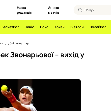
Наша
Анонс
редакція
матчів
Баскетбол
Теніс
Бокс
Хокей
Біатлон
Волейбол
вихід у 3-й раунд пар
ек Звонарьової – вихід у