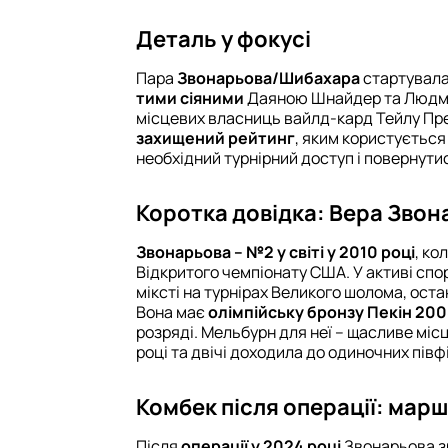
Деталь у фокусі
Пара
Звонарьова/Шибахара
стартувала
тими сіяними
Даяною Шнайдер та Людми
місцевих власниць вайлд-кард Тейлу Прес
захищений рейтинг
, яким користується
необхідний турнірний доступ і повернути
Коротка довідка: Вера Звон
Звонарьова – №2 у світі у 2010 році
, ко
Відкритого чемпіонату США. У активі спор
міксті на турнірах Великого шолома, остан
Вона має
олімпійську бронзу Пекін 20
розряді. Мельбурн для неї – щасливе місц
році та двічі доходила до одиночних півфі
Комбек після операції: мар
Після
операції у 2024 році
Звонарьова зр