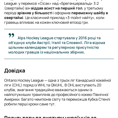
League: у перемозі «Сісак» над «Брегенцервальд» 3:2
(овертайм) він
віддав асист на перший гол
, у третьому
періоді
зрівняв у більшості
і оформив
переможну шайбу в
овертаймі
. Це класичний приклад «3-пойнт найту», коли
гравець впливає на кожен ключовий епізод гри.
Alps Hockey League стартувала у 2016 році та
об’єднує клуби Австрії, Італії та Словенії. Ліга відома
щільним календарем та регулярною присутністю
молодих гравців із національних збірних.
Довідка
Ontario Hockey League — одна з трьох ліг Канадської хокейної
ліги (CHL) поряд із WHL та QMJHL. В OHL виступають 20
клубів, змагання традиційно вважаються одним із
найпотужніших трамплінів до професійного хокею Північної
Америки. Багато чемпіонів світу та переможців Кубка Стенлі
робили перші кроки саме тут.
Результати та виступи українців за