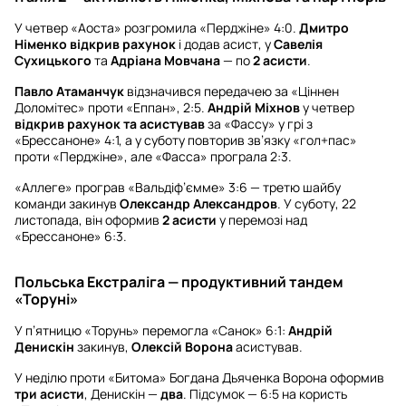
У четвер «Аоста» розгромила «Перджіне» 4:0.
Дмитро
Німенко
відкрив рахунок
і додав асист, у
Савелія
Сухицького
та
Адріана Мовчана
— по
2 асисти
.
Павло Атаманчук
відзначився передачею за «Ціннен
Доломітес» проти «Еппан», 2:5.
Андрій Міхнов
у четвер
відкрив рахунок та асистував
за «Фассу» у грі з
«Брессаноне» 4:1, а у суботу повторив зв’язку «гол+пас»
проти «Перджіне», але «Фасса» програла 2:3.
«Аллеге» програв «Вальдіф’ємме» 3:6 — третю шайбу
команди закинув
Олександр Александров
. У суботу, 22
листопада, він оформив
2 асисти
у перемозі над
«Брессаноне» 6:3.
Польська Екстраліга — продуктивний тандем
«Торуні»
У п’ятницю «Торунь» перемогла «Санок» 6:1:
Андрій
Денискін
закинув,
Олексій Ворона
асистував.
У неділю проти «Битома» Богдана Дьяченка Ворона оформив
три асисти
, Денискін —
два
. Підсумок — 6:5 на користь