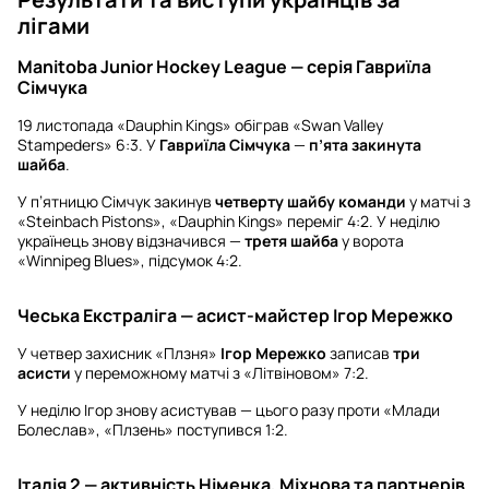
лігами
Manitoba Junior Hockey League — серія Гавриїла
Сімчука
19 листопада «Dauphin Kings» обіграв «Swan Valley
Stampeders» 6:3. У
Гавриїла Сімчука
—
п’ята закинута
шайба
.
У п’ятницю Сімчук закинув
четверту шайбу команди
у матчі з
«Steinbach Pistons», «Dauphin Kings» переміг 4:2. У неділю
українець знову відзначився —
третя шайба
у ворота
«Winnipeg Blues», підсумок 4:2.
Чеська Екстраліга — асист-майстер Ігор Мережко
У четвер захисник «Плзня»
Ігор Мережко
записав
три
асисти
у переможному матчі з «Літвіновом» 7:2.
У неділю Ігор знову асистував — цього разу проти «Млади
Болеслав», «Плзень» поступився 1:2.
Італія 2 — активність Німенка, Міхнова та партнерів