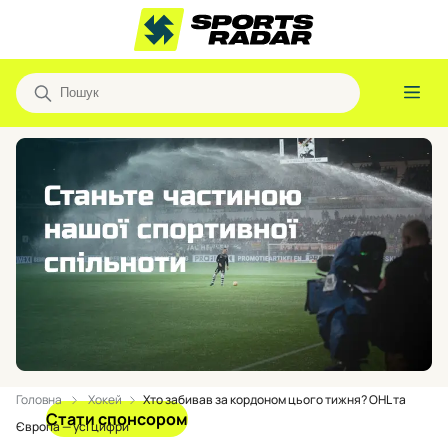
Головна
Хокей
Хто забивав за кордоном цього тижня? OHL та
Стати спонсором
Європа — усі цифри