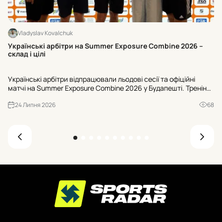
Vladyslav Kovalchuk
Хт
Українські арбітри на Summer Exposure Combine 2026 –
на
склад і цілі
Ки
Українські арбітри відпрацювали льодові сесії та офіційні
во
матчі на Summer Exposure Combine 2026 у Будапешті. Тренінги
Ні
вели фахівці NHL, окремий блок – робота з Kelly Sutherland.
сп
24 Липня 2026
68
Хто потрапив до списку?