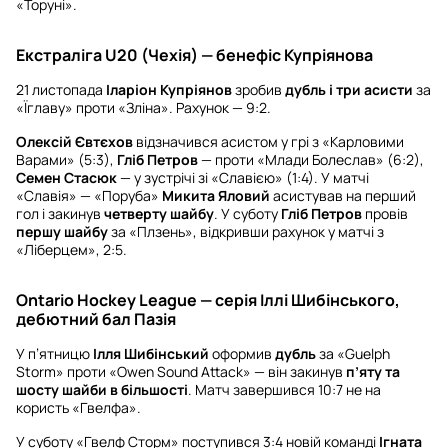
«Торуні».
Екстраліга U20 (Чехія) — бенефіс Купріянова
21 листопада
Іларіон Купріянов
зробив
дубль і три асисти
за
«Їглаву» проти «Зліна». Рахунок — 9:2.
Олексій Євтєхов
відзначився асистом у грі з «Карловими
Варами» (5:3),
Гліб Петров
— проти «Млади Болеслав» (6:2),
Семен Стасюк
— у зустрічі зі «Славією» (1:4). У матчі
«Славія» — «Поруба»
Микита Яловий
асистував на перший
гол і закинув
четверту шайбу
. У суботу
Гліб Петров
провів
першу шайбу
за «Плзень», відкривши рахунок у матчі з
«Ліберцем», 2:5.
Ontario Hockey League — серія Іллі Шибінського,
дебютний бал Пазія
У п’ятницю
Ілля Шибінський
оформив
дубль
за «Guelph
Storm» проти «Owen Sound Attack» — він закинув
п’яту та
шосту шайби в більшості
. Матч завершився 10:7 не на
користь «Гвелфа».
У суботу «Гвелф Сторм» поступився 3:4 новій команді
Ігната