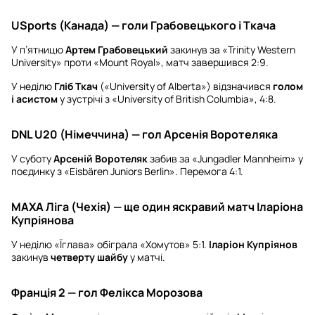
USports (Канада) — голи Грабовецького і Ткача
У п’ятницю
Артем Грабовецький
закинув за «Trinity Western
University» проти «Mount Royal», матч завершився 2:9.
У неділю
Гліб Ткач
(«University of Alberta») відзначився
голом
і асистом
у зустрічі з «University of British Columbia», 4:8.
DNL U20 (Німеччина) — гол Арсенія Воротеляка
У суботу
Арсеній Воротеляк
забив за «Jungadler Mannheim» у
поєдинку з «Eisbären Juniors Berlin». Перемога 4:1.
МАХА Ліга (Чехія) — ще один яскравий матч Іларіона
Купріянова
У неділю «Їглава» обіграла «Хомутов» 5:1.
Іларіон Купріянов
закинув
четверту шайбу
у матчі.
Франція 2 — гол Фелікса Морозова