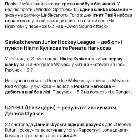
Пазія
, Шибінський закинув
третю шайбу в більшості
. У
неділю проти «Windsor Spitfires» 1:5
єдина шайба команди
—
знову на рахунку Шибінського. Того ж дня
Ігнат Пазій
набрав
перше очко
у новій команді: асист на п’ятий гол «Flint
Firebirds» у перемозі 6:3 над «Owen Sound Attack».
Saskatchewan Junior Hockey League — дебютні
пункти Нікіти Кулікова та Рената Нагнєєва
У п’ятницю, 21 листопада,
Нікіта Куліков
закинув
першу
шайбу
за «La Ronge Ice Wolves» у матчі з «Estevan Bruins».
Рахунок — 3:7.
Наступного дня «La Ronge Ice Wolves» зустрівся з «Weyburn
Red Wings»: у Кулікова — асист, у
Рената Нагнєєва
—
дебютна шайба в лізі
. Підсумок — 5:2 на користь «La Ronge».
U21-Elit (Швейцарія) — результативний матч
Данила Шульги
22 листопада
Даниїл Шульга
відкрив рахунок
для «Genève
Futur Hockey» та асистував у грі з «Rapperswil-Jona Lakers».
Команда програла в овертаймі 4:5.