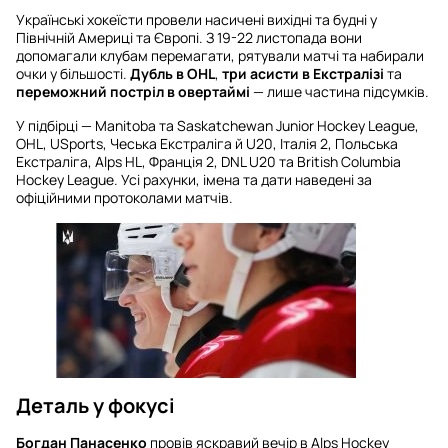
Українські хокеїсти провели насичені вихідні та будні у
Північній Америці та Європі. З 19-22 листопада вони
допомагали клубам перемагати, рятували матчі та набирали
очки у більшості.
Дубль в OHL
,
три асисти в Екстралізі
та
переможний постріл в овертаймі
— лише частина підсумків.
У підбірці — Manitoba та Saskatchewan Junior Hockey League,
OHL, USports, Чеська Екстраліга й U20, Італія 2, Польська
Екстраліга, Alps HL, Франція 2, DNL U20 та British Columbia
Hockey League. Усі рахунки, імена та дати наведені за
офіційними протоколами матчів.
Деталь у фокусі
Богдан Панасенко
провів яскравий вечір в Alps Hockey