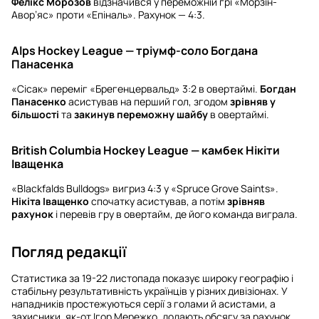
Фелікс Морозов
відзначився у переможній грі «Морзін-
Авор’яс» проти «Епіналь». Рахунок — 4:3.
Alps Hockey League — тріумф-соло Богдана
Панасенка
«Сісак» переміг «Брегенцервальд» 3:2 в овертаймі.
Богдан
Панасенко
асистував на перший гол, згодом
зрівняв у
більшості
та
закинув переможну шайбу
в овертаймі.
British Columbia Hockey League — камбек Нікіти
Іващенка
«Blackfalds Bulldogs» вигриз 4:3 у «Spruce Grove Saints».
Нікіта Іващенко
спочатку асистував, а потім
зрівняв
рахунок
і перевів гру в овертайм, де його команда виграла.
Погляд редакції
Статистика за 19-22 листопада показує широку географію і
стабільну результативність українців у різних дивізіонах. У
нападників простежуються серії з голами й асистами, а
захисники, як-от Ігор Мережко, додають обсягу за рахунок