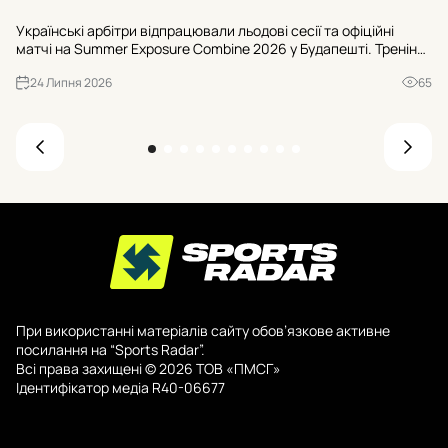
Ки
Українські арбітри відпрацювали льодові сесії та офіційні
во
матчі на Summer Exposure Combine 2026 у Будапешті. Тренінги
Ні
вели фахівці NHL, окремий блок – робота з Kelly Sutherland.
сп
24 Липня 2026
65
Хто потрапив до списку?
При використанні матеріалів сайту обов’язкове активне
посилання на “Sports Radar”.
Всі права захищені © 2026 ТОВ «ПМСГ»
Ідентифікатор медіа R40-06677