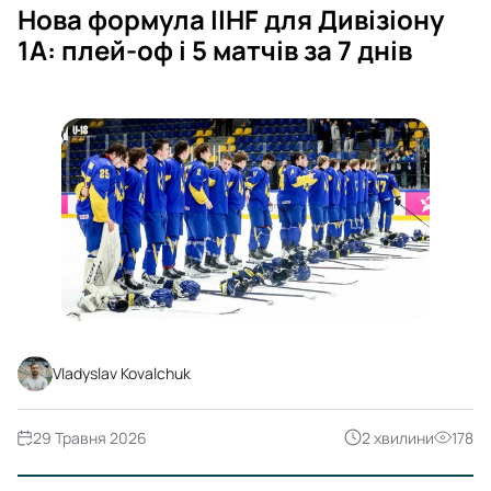
Нова формула IIHF для Дивізіону
1А: плей-оф і 5 матчів за 7 днів
Vladyslav Kovalchuk
29 Травня 2026
2 хвилини
178