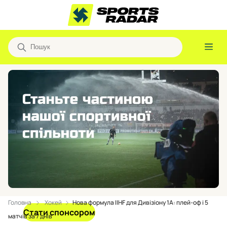
Головна
Хокей
Нова формула IIHF для Дивізіону 1А: плей-оф і 5
Стати спонсором
матчів за 7 днів