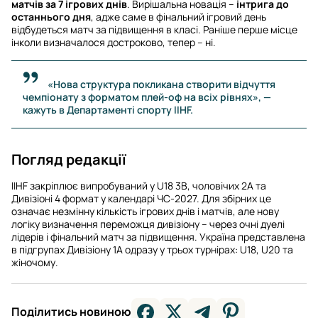
матчів за 7 ігрових днів
. Вирішальна новація –
інтрига до
останнього дня
, адже саме в фінальний ігровий день
відбудеться матч за підвищення в класі. Раніше перше місце
інколи визначалося достроково, тепер – ні.
«Нова структура покликана створити відчуття
чемпіонату з форматом плей-оф на всіх рівнях», —
кажуть в Департаменті спорту IIHF.
Погляд редакції
IIHF закріплює випробуваний у U18 3В, чоловічих 2А та
Дивізіоні 4 формат у календарі ЧС-2027. Для збірних це
означає незмінну кількість ігрових днів і матчів, але нову
логіку визначення переможця дивізіону – через очні дуелі
лідерів і фінальний матч за підвищення. Україна представлена
в підгрупах Дивізіону 1А одразу у трьох турнірах: U18, U20 та
жіночому.
Поділитись новиною