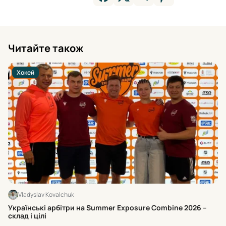
Читайте також
Хокей
Vladyslav Kovalchuk
Хт
Українські арбітри на Summer Exposure Combine 2026 –
на
склад і цілі