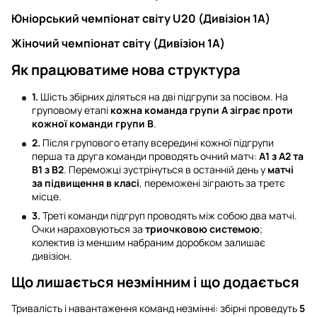
Юніорський чемпіонат світу U20 (Дивізіон 1А)
Жіночий чемпіонат світу (Дивізіон 1А)
Як працюватиме нова структура
1.
Шість збірних діляться на дві підгрупи за посівом. На
груповому етапі
кожна команда групи А зіграє проти
кожної команди групи В
.
2.
Після групового етапу всередині кожної підгрупи
перша та друга команди проводять очний матч:
А1 з А2 та
В1 з В2
. Переможці зустрінуться в останній день у
матчі
за підвищення в класі
, переможені зіграють за третє
місце.
3.
Треті команди підгруп проводять між собою два матчі.
Очки нараховуються за
триочковою системою
;
колектив із меншим набраним доробком залишає
дивізіон.
Що лишається незмінним і що додається
Тривалість і навантаження команд незмінні: збірні проведуть
5