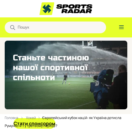
Головна
Хокей
Європейський кубок націй: як Україна дотисла
Стати спонсором
Румунію 4:1 у третьому періоді?