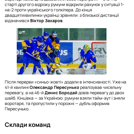
старті другого відрізку румуни відкрили рахунок у ситуації 1-
на-2 проти українського голкіпера. До кінця
двадцятихвилинки українці зрівняли: з близької дистанції
відзначився
Віктор Захаров
.
Після перерви «синьо-жовті» додали в інтенсивності. Уже на
41-й хвилині
Олександр Пересунько
реалізував чисельну
перевагу, а на 46-й
Денис Бородай
довів перевагу до двох
шайб. Кінцівка — за Україною: румуни взяли тайм-аут і зняли
воротаря, та пропустили у порожні — дубль оформив
Пересунько.
Склади команд