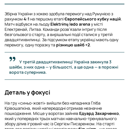
Збірна України з хокею здобула перемогу над Румунією з
рахунком
4:1
на першому етапі
Європейського кубку націй
.
Матч відбувся на льоду
Elektrėnų ledo arena
у місті
Електренай, Литва. Команди розв’язали інтригу після
безгольового старту, а вирішальні події сталися у третій
двадцятихвилинці. За підсумком етапу українці мають одну
перемогу, одну поразку та
різницю шайб +2
.
У третій двадцятихвилинці Україна закинула 3
шайби, з них одна — у більшості, а ще одна — в порожні
ворота суперника.
Деталь у фокусі
На гру «синьо-жовті» вийшли без нападника Гліба
Крівошапкіна, який напередодні отримав незначне
пошкодження. Місце у воротах зайняв
Едуард Захарченко
,
який у попередніх трьох матчах навчально-тренувального
збору ділив ігровий час із Сергієм Писаренком. На старті
третього періоду українці реалізували
більшість
, що стало