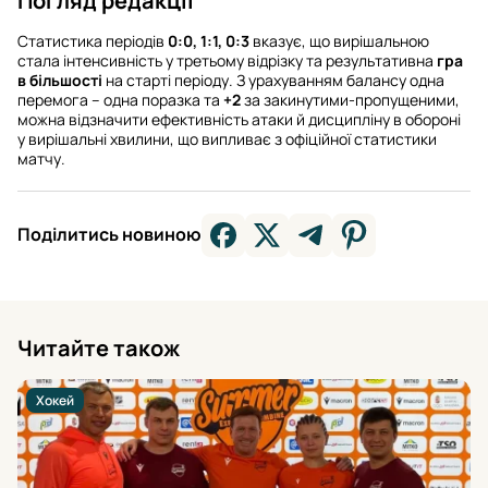
Погляд редакції
Статистика періодів
0:0, 1:1, 0:3
вказує, що вирішальною
стала інтенсивність у третьому відрізку та результативна
гра
в більшості
на старті періоду. З урахуванням балансу одна
перемога – одна поразка та
+2
за закинутими-пропущеними,
можна відзначити ефективність атаки й дисципліну в обороні
у вирішальні хвилини, що випливає з офіційної статистики
матчу.
Поділитись новиною
Читайте також
Хокей