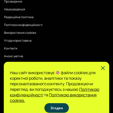
Про видання
Наша редакція
Редакційна політика
Політика конфіденційності
Використання cookies
Угода користувача
Контакти
Анонс матчів
Наш сайт використовує
файли cookies для
Публікації на Sports Radar мають інформаційний характер.
коректної роботи, аналітики та показу
Думки авторів є їхньою особистою позицією, редакція не
гарантує повної достовірності та не несе відповідальності
персоналізованого контенту. Продовжуючи
за зміст.
перегляд, ви погоджуєтесь з нашою
Політикою
Сайт не є організатором азартних ігор і не
конфіденційності
та
Політикою використання
приймає ставок, проте може містити матеріали
cookies.
про гемблінг. Доступ до таких розділів дозволено
Згоден
лише користувачам 21+. Грайте відповідально.