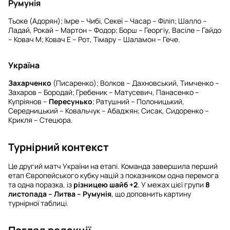
Румунія
Тьоке (Адорян); Імре – Чибі, Секеї – Часар – Філіп; Шалло –
Ладай, Рокай – Мартон – Фодор; Борш – Георгіу, Васіле – Гайдо
– Ковач М; Ковач Е – Рот, Тімару – Шаламон – Гече.
Україна
Захарченко
(Писаренко); Волков – Дахновський, Тимченко –
Захаров – Бородай; Гребеник – Матусевич, Панасенко –
Купріянов –
Пересунько
; Ратушний – Полоницький,
Середницький – Ковальчук – Абаджян; Сисак, Сидоренко –
Крикля – Стецюра.
Турнірний контекст
Це другий матч України на етапі. Команда завершила перший
етап Європейського кубку націй з показником одна перемога
та одна поразка, із
різницею шайб +2
. У межах цієї групи
8
листопада – Литва – Румунія
, що доповнить картину
турнірної таблиці.