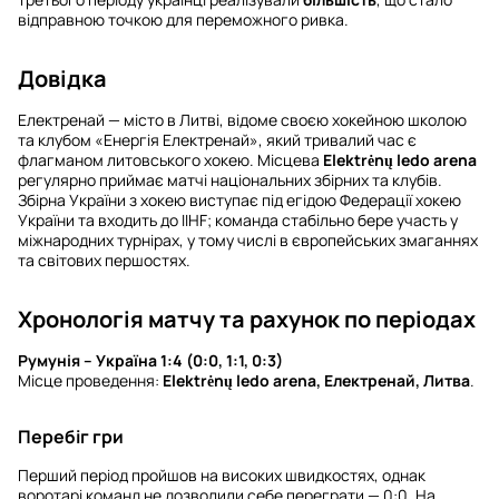
відправною точкою для переможного ривка.
Довідка
Електренай — місто в Литві, відоме своєю хокейною школою
та клубом «Енергія Електренай», який тривалий час є
флагманом литовського хокею. Місцева
Elektrėnų ledo arena
регулярно приймає матчі національних збірних та клубів.
Збірна України з хокею виступає під егідою Федерації хокею
України та входить до IIHF; команда стабільно бере участь у
міжнародних турнірах, у тому числі в європейських змаганнях
та світових першостях.
Хронологія матчу та рахунок по періодах
Румунія – Україна 1:4 (0:0, 1:1, 0:3)
Місце проведення:
Elektrėnų ledo arena, Електренай, Литва
.
Перебіг гри
Перший період пройшов на високих швидкостях, однак
воротарі команд не дозволили себе переграти — 0:0. На