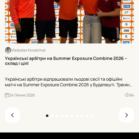
Vladyslav Kovalchuk
Хт
Українські арбітри на Summer Exposure Combine 2026 –
на
склад і цілі
Ки
Українські арбітри відпрацювали льодові сесії та офіційні
во
матчі на Summer Exposure Combine 2026 у Будапешті. Тренінги
Ні
вели фахівці NHL, окремий блок – робота з Kelly Sutherland.
сп
24 Липня 2026
64
Хто потрапив до списку?