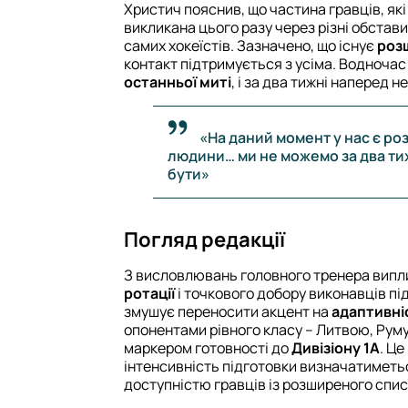
Христич пояснив, що частина гравців, які 
викликана цього разу через різні обставин
самих хокеїстів. Зазначено, що існує
роз
контакт підтримується з усіма. Водночас 
останньої миті
, і за два тижні наперед
«На даний момент у нас є ро
людини… ми не можемо за два ти
бути»
Погляд редакції
З висловлювань головного тренера випли
ротації
і точкового добору виконавців пі
змушує переносити акцент на
адаптивні
опонентами рівного класу – Литвою, Рум
маркером готовності до
Дивізіону 1А
. Це
інтенсивність підготовки визначатиметьс
доступністю гравців із розширеного спис