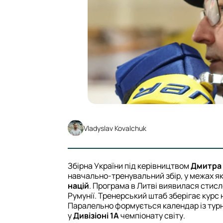
Vladyslav Kovalchuk
Збірна України під керівництвом
Дмитра
навчально-тренувальний збір, у межах я
націй
. Програма в Литві виявилася стисл
Румунії. Тренерський штаб зберігає курс
Паралельно формується календар із турні
у
Дивізіоні 1А
чемпіонату світу.