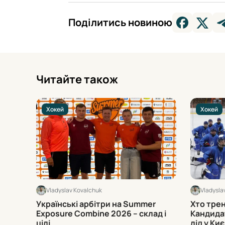
Поділитись новиною
Читайте також
Хокей
Хокей
Vladyslav Kovalchuk
Vladysla
Українські арбітри на Summer
Хто тре
Exposure Combine 2026 – склад і
Кандида
цілі
лід у Киє