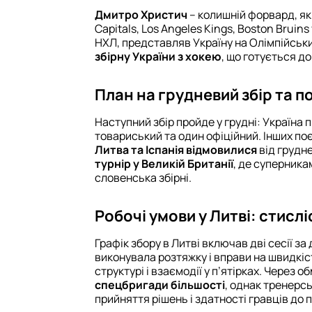
Дмитро Христич
– колишній форвард, як
Capitals, Los Angeles Kings, Boston Bruins
НХЛ, представляв Україну на Олімпійськи
збірну України з хокею
, що готується до
План на грудневий збір та 
Наступний збір пройде у грудні: Україна 
товариський та один офіційний. Інших поє
Литва та Іспанія відмовилися
від грудне
турнір у Великій Британії
, де суперника
словенська збірні.
Робочі умови у Литві: стисл
Графік збору в Литві включав дві сесії за
виконувала розтяжку і вправи на швидкіс
структурі і взаємодії у п’ятірках. Через 
спецбригади більшості
, однак тренерс
прийняття рішень і здатності гравців до 