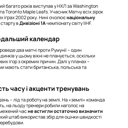
ий багато років виступав у НХЛ за Washington
 та Toronto Maple Leafs. Учасник Матчу всіх зірок
х іграх 2002 року. Нині очолює
національну
 старту в
Дивізіоні 1А
чемпіонату світу IIHF.
подальший календар
проведе два матчі проти Румунії – один
динків у цьому вікні не планується, оскільки
вих ігор з окремих причин. Далі у планах –
ми мають стати британська, польська та
ість часу і акценти тренувань
 день – лід та роботу на землі. На «землі» команда
ть, на льоду тренери робили наголос на
обмежений час
не встигли остаточно визначити
ький штаб використав збір для оцінки швидкості
перебудови.