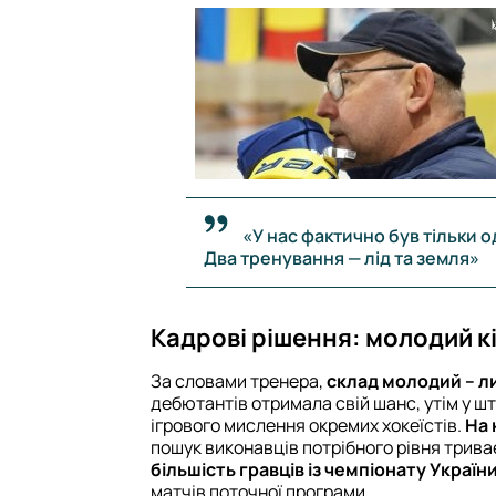
«У нас фактично був тільки 
Два тренування — лід та земля»
Кадрові рішення: молодий кі
За словами тренера,
склад молодий – ли
дебютантів отримала свій шанс, утім у ш
ігрового мислення окремих хокеїстів.
На 
пошук виконавців потрібного рівня трива
більшість гравців із чемпіонату Україн
матчів поточної програми.