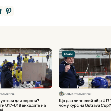
Хокей
v Kovalchuk
Vladyslav Kovalchuk
нується для серпня?
Що дав липневий збір U17 
ти U17-U18 виходять на
чому курс на Ostrava Cup?
ві