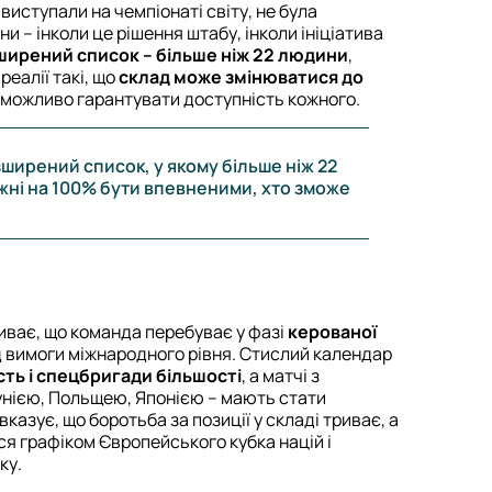
виступали на чемпіонаті світу, не була
и – інколи це рішення штабу, інколи ініціатива
ширений список – більше ніж 22 людини
,
реалії такі, що
склад може змінюватися до
 неможливо гарантувати доступність кожного.
зширений список, у якому більше ніж 22
жні на 100% бути впевненими, хто зможе
ває, що команда перебуває у фазі
керованої
д вимоги міжнародного рівня. Стислий календар
сть і спецбригади більшості
, а матчі з
унією, Польщею, Японією – мають стати
 вказує, що боротьба за позиції у складі триває, а
я графіком Європейського кубка націй і
ку.