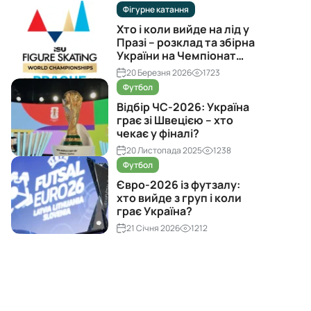
Фігурне катання
Хто і коли вийде на лід у
Празі – розклад та збірна
України на Чемпіонат
світу з фігурного катання
20 Березня 2026
1723
2026
Футбол
Відбір ЧС-2026: Україна
грає зі Швецією – хто
чекає у фіналі?
20 Листопада 2025
1238
Футбол
Євро-2026 із футзалу:
хто вийде з груп і коли
грає Україна?
21 Січня 2026
1212