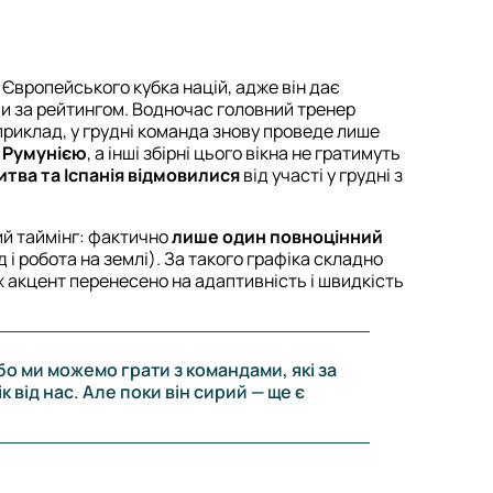
Європейського кубка націй, адже він дає
и за рейтингом. Водночас головний тренер
приклад, у грудні команда знову проведе лише
з Румунією
, а інші збірні цього вікна не гратимуть
итва та Іспанія відмовилися
від участі у грудні з
ий таймінг: фактично
лише один повноцінний
д і робота на землі). За такого графіка складно
 акцент перенесено на адаптивність і швидкість
бо ми можемо грати з командами, які за
від нас. Але поки він сирий — ще є