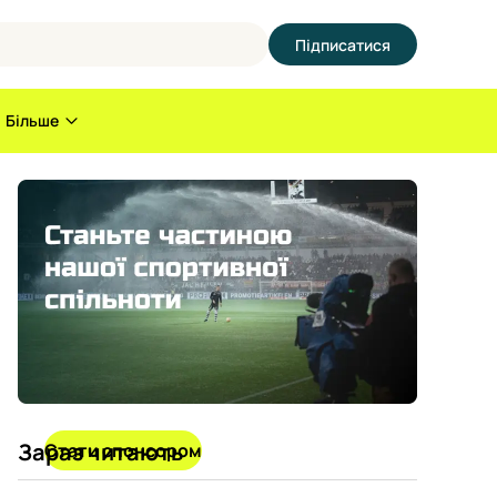
Підписатися
Більше
Зараз читають
Стати спонсором