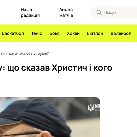
Наша
Анонс
редакція
матчів
Баскетбол
Теніс
Бокс
Хокей
Біатлон
Волейбол
тич і кого чекають у грудні?
: що сказав Христич і кого