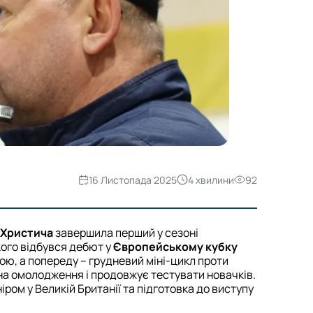
16 Листопада 2025
4 хвилини
92
 Христича
завершила перший у сезоні
кого відбувся дебют у
Європейському кубку
ою, а попереду – грудневий міні-цикл проти
 на омолодження і продовжує тестувати новачків.
ром у Великій Британії та підготовка до виступу