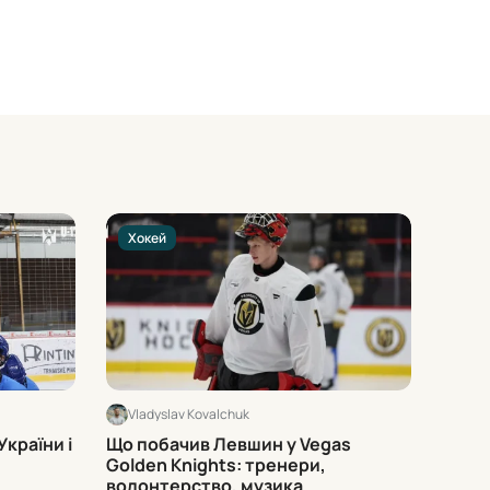
Хокей
Хок
Vladyslav Kovalchuk
Vlad
України і
Що побачив Левшин у Vegas
Хто п
Golden Knights: тренери,
готує
волонтерство, музика