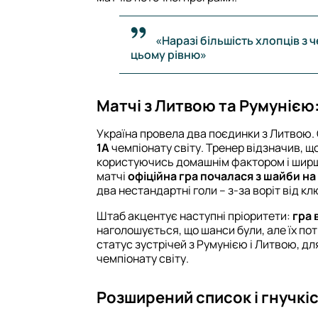
«Наразі більшість хлопців з 
цьому рівню»
Матчі з Литвою та Румунією:
Україна провела два поєдинки з Литвою. 
1А
чемпіонату світу. Тренер відзначив, що
користуючись домашнім фактором і ширш
матчі
офіційна гра почалася з шайби на
два нестандартні голи – з-за воріт від к
Штаб акцентує наступні пріоритети:
гра 
наголошується, що шанси були, але їх по
статус зустрічей з Румунією і Литвою, дл
чемпіонату світу.
Розширений список і гнучкі