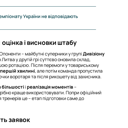
чемпіонату України не відповідають
 оцінка і висновки штабу
Опоненти – майбутні суперники у групі
Дивізіону
 Литва у другій грі суттєво оновила склад,
ою ротацією. Після перемоги у товариському
 першій хвилині
, але потім команда пропустила
лючки воротаря та після рикошету від захисника.
в більшості
і
реалізація моментів
–
трібно краще використовувати. Попри офіційний
я тренерів це – етап підготовки саме до
сть заявок