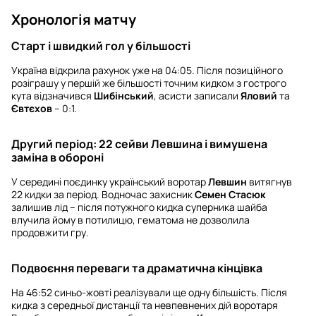
Хронологія матчу
Старт і швидкий гол у більшості
Україна відкрила рахунок уже на 04:05. Після позиційного
розіграшу у першій же більшості точним кидком з гострого
кута відзначився
Шибінський
, асисти записали
Яловий
та
Євтєхов
– 0:1.
Другий період: 22 сейви Левшина і вимушена
заміна в обороні
У середині поєдинку український воротар
Левшин
витягнув
22 кидки за період. Водночас захисник
Семен Стасюк
залишив лід – після потужного кидка суперника шайба
влучила йому в потилицю, гематома не дозволила
продовжити гру.
Подвоєння переваги та драматична кінцівка
На 46:52 синьо-жовті реалізували ще одну більшість. Після
кидка з середньої дистанції та невпевнених дій воротаря