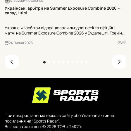
Vladyslav Kovalchuk
Хт
Українські арбітри на Summer Exposure Combine 2026 –
на
склад і цілі
Ки
Українські арбітри відпрацювали льодові сесії та офіційні
во
матчі на Summer Exposure Combine 2026 у Будапешті. Тренінги
Ні
вели фахівці NHL, окремий блок – робота з Kelly Sutherland.
сп
24 Липня 2026
58
Хто потрапив до списку?
При використанні матеріалів сайту обов’язкове активне
посилання на “Sports Radar”.
Всі права захищені © 2026 ТОВ «ПМСГ»