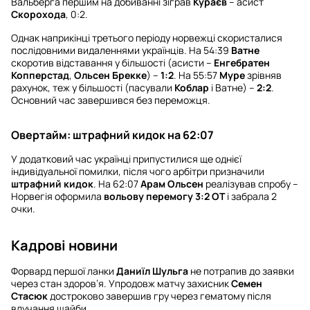
Вальберга першим на добиванні зіграв
Кураєв
– асист
Скорохода
, 0:2.
Однак наприкінці третього періоду норвежці скористалися
послідовними видаленнями українців. На 54:39
Ватне
скоротив відставання у більшості (асисти –
Енгебратен
Копперстад
,
Ольсен Брекке
) –
1:2
. На 55:57
Муре
зрівняв
рахунок, теж у більшості (пасували
Коблар
і Ватне) –
2:2
.
Основний час завершився без переможця.
Овертайм: штрафний кидок на 62:07
У додатковий час українці припустилися ще однієї
індивідуальної помилки, після чого арбітри призначили
штрафний кидок
. На 62:07
Арам Ольсен
реалізував спробу –
Норвегія оформила
вольову перемогу 3:2 ОТ
і забрала 2
очки.
Кадрові новини
Форвард першої ланки
Даниїл Шульга
не потрапив до заявки
через стан здоров’я. Упродовж матчу захисник
Семен
Стасюк
достроково завершив гру через гематому після
влучання шайби.