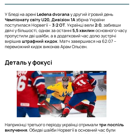
У Бледі на арені
Ledena dvorana
у другий ігровий день
Чемпіонату світу U20, Дивізіон 1А
збірна України
поступилася Норвегії –
3:2 ОТ
. Українці вели
2:0
, забивши
двічі у більшості, однак за останні
5,5 хвилин
основного часу
пропустили дві шайби, а в додатковий час долю зустрічі
вирішив
штрафний кидок
. Матч завершився на 62:07 –
переможний кидок виконав Арам Ольсен.
Деталь у фокусі
Наприкінці третього періоду українці отримали
три поспіль
вилучення
. Обидві шайби Норвегії в основний час були