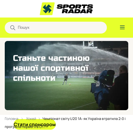
Головна
Хокей
Чемпіонат світу U20 1А: як Україна втратила 2:0 і
Стати спонсором
програла Норвегії в ОТ?