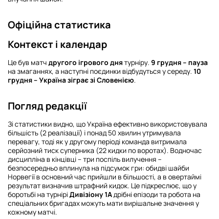
Офіційна статистика
Контекст і календар
Це був матч
другого ігрового дня
турніру.
9 грудня – пауза
на змаганнях, а наступні поєдинки відбудуться у середу.
10
грудня – Україна зіграє зі Словенією
.
Погляд редакції
Зі статистики видно, що Україна ефективно використовувала
більшість (2 реалізації) і понад 50 хвилин утримувала
перевагу, тоді як у другому періоді команда витримала
серйозний тиск суперника (22 кидки по воротах). Водночас
дисципліна в кінцівці – три поспіль вилучення –
безпосередньо вплинула на підсумок гри: обидві шайби
Норвегії в основний час прийшли в більшості, а в овертаймі
результат визначив штрафний кидок. Це підкреслює, що у
боротьбі на турнірі
Дивізіону 1А
дрібні епізоди та робота на
спеціальних бригадах можуть мати вирішальне значення у
кожному матчі.