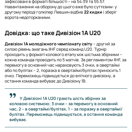
зафіксовані в форматі більшості – на 54:39 та 55:57.
Навантаження на оборону до цього вже було суттєвим: у
другому періоді голкіпер Левшин відбив
22 кидки
і зберіг
ворота недоторканими.
Довідка: що таке Дивізіон 1А U20
Дивізіон 1А молодіжного чемпіонату світу
– другий за
силою рівень змагань IIHF серед команд U20. Турнір
проходить у форматі колового етапу між шістьма збірними –
кожна команда проводить по 5 матчів. За регламентом IIHF, за
перемогу в основний час нараховують 3 очки, в овертаймі
або по булітах – 2, поразка в овертаймі/булітах приносить 1
очко. Переможець підвищується до елітного дивізіону, а
остання команда вибуває до Дивізіону 1B.
У Дивізіоні 1А U20 грають шість збірних за
коловою системою; 3 очки – за перемогу в основний
час, 2 – в овертаймі/булітах, 1 – за поразку в овертаймі/
булітах. Переможець підвищується, а остання команда
вибуває.