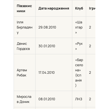
Півзахис
Дата народження
Клуб
Ігри
Хви
ники
Ілля
«Ша
Бирладян
29.08.2010
хтар
2
150
у
»
Денис
«Рух
30.01.2010
2
115
Гордєєв
»
«Бар
село
Артем
на»
17.04.2010
2
104
Рибак
(Ісп
анія
)
Миросла
08.01.2010
ЛНЗ
2
90
в Доник