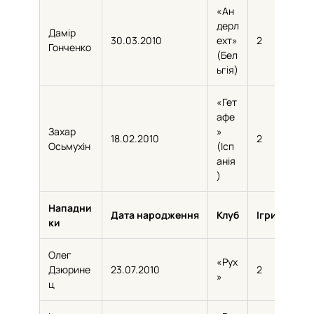
«Ан
дерл
Дамір
30.03.2010
ехт»
2
75
Гонченко
(Бел
ьгія)
«Гет
афе
Захар
»
18.02.2010
2
73
Осьмухін
(Ісп
анія
)
Нападни
Дата народження
Клуб
Ігри
Хви
ки
Олег
«Рух
Дзюрине
23.07.2010
2
131
»
ц