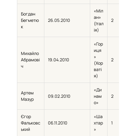
«Міл
Богдан
ан»
Бегметю
26.05.2010
2
110
(Італ
к
ія)
«Гор
иця
Михайло
»
Абрамові
19.04.2010
2
97
(Хор
ч
ваті
я)
«Ди
Артем
09.02.2010
нам
2
44
Мазур
о»
Єгор
«Ша
Фальковс
06.11.2010
хтар
1
52
ький
»