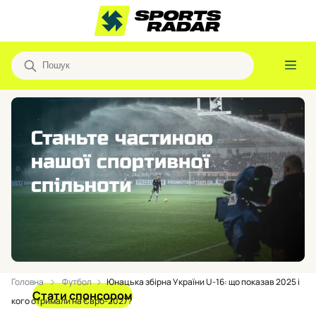
Головна
Футбол
Юнацька збірна України U-16: що показав 2025 і
Стати спонсором
кого отримали на Євро-2027?