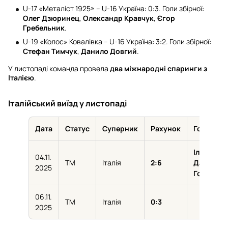
U-17 «Металіст 1925» – U-16 Україна: 0:3. Голи збірної:
Олег Дзюринец
,
Олександр Кравчук
,
Єгор
Гребельник
.
U-19 «Колос» Ковалівка – U-16 Україна: 3:2. Голи збірної:
Стефан Тимчук
,
Данило Довгий
.
У листопаді команда провела
два міжнародні спаринги з
Італією
.
Італійський виїзд у листопаді
Дата
Статус
Суперник
Рахунок
Голи Укр
Ілля Бода
04.11.
ТМ
Італія
2:6
Дамір
2025
Гонченко
06.11.
ТМ
Італія
0:3
2025