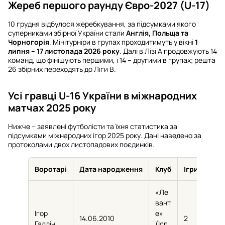
Жереб першого раунду Євро-2027 (U-17)
10 грудня відбулося жеребкування, за підсумками якого
суперниками збірної України стали
Англія, Польща та
Чорногорія
. Мінітурніри в групах проходитимуть у вікні
1
липня – 17 листопада 2026 року
. Далі в Лізі А продовжують 14
команд, що фінішують першими, і 14 – другими в групах; решта
26 збірних переходять до Ліги B.
Усі гравці U-16 України в міжнародних
матчах 2025 року
Нижче – заявлені футболісти та їхня статистика за
підсумками міжнародних ігор 2025 року. Дані наведено за
протоколами двох листопадових поєдинків.
Воротарі
Дата народження
Клуб
Ігри
Хви
«Ле
вант
Ігор
е»
14.06.2010
2
135
Галдін
(Ісп