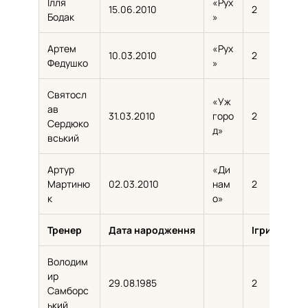
Ілля
«Рух
15.06.2010
2
122
Бодак
»
Артем
«Рух
10.03.2010
2
92
Федушко
»
Святосл
«Уж
ав
31.03.2010
горо
2
73
Сердюко
д»
вський
Артур
«Ди
Мартиню
02.03.2010
нам
2
49
к
о»
Тренер
Дата народження
Ігри
Володим
ир
29.08.1985
2
Самборс
ький