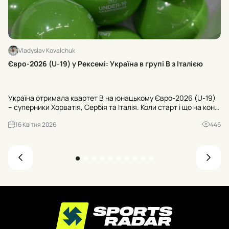
Vladyslav Kovalchuk
Хт
Євро-2026 (U-19) у Рексемі: Україна в групі В з Італією
24
U-
Україна отримала квартет В на юнацькому Євро-2026 (U-19)
Ту
– суперники Хорватія, Сербія та Італія. Коли старт і що на кону
«Ш
для U-20 ЧС-2027? Усі офіційні деталі з Рексема.
«Б
16 Квітня 2026
446