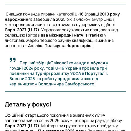
Юнацька команда України категорії
U-16
(гравці
2010 року
народження
) завершила 2025 рік із блоком внутрішніх і
міжнародних спарингів та отримала суперників у відборі
Євро-2027 (U-17)
. Упродовж року колектив працював над
селекцією і зіграв
два міжнародні матчі з Італією
у
листопаді. Жереб першого раунду кваліфікації визначив
опонентів –
Англію, Польщу та Чорногорію
.
Перший збір цієї вікової команди відбувся у
грудні 2024 року, тоді U-16 України провела три
поєдинки на Турнірі розвитку УЄФА в Португалії.
Восени 2025-го роботу продовжили вже під
керівництвом Володимира Самборського.
Деталь у фокусі
Офіційний старт цього покоління в змаганнях УЄФА
запланований на осінь 2026 року – це перший раунд відбору
Євро-2027 (U-17)
. Мінітурніри групового етапу пройдуть у
період
1 липня – 17 листопада 2026 року
. За регламентом до