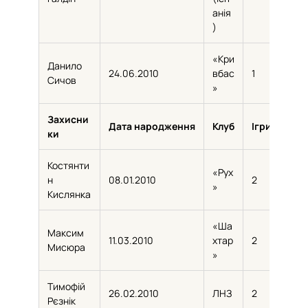
анія
)
«Кри
Данило
24.06.2010
вбас
1
45
Сичов
»
Захисни
Дата народження
Клуб
Ігри
Хви
ки
Костянти
«Рух
н
08.01.2010
2
160
»
Кислянка
«Ша
Максим
11.03.2010
хтар
2
152
Мисюра
»
Тимофій
26.02.2010
ЛНЗ
2
111
Рєзнік