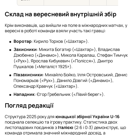
Склад на вересневий внутрішній збір
Крім виконавців, що вийшли на поле в міжнародних матчах, у
вересні в роботі команди взяли участь такі гравці:
Воротар
: Кирило Торхов («Шахтар»).
Захисники
: Микита Богатир («Шахтар»), Владислав
Дзюбенко («Динамо»), Микола Каралаш, Стефан Тимчук
(«Рух»), Ярослав Кибукевич («Полісся»), Дмитро
Пушкалов («Металіст 1925»).
Півзахисники
: Михайло Бойко, Ілля Островський, Денис
Пономарьов («Рух»), Данило Довгий («Динамо»),
Олександр Кравчук («Шахтар»).
Нападник
: Єгор Гребельник («Лівий берег»).
Погляд редакції
Структура 2025 року для
юнацької збірної України U-16
поєднала селекцію та ігрову практику. Статистика двох
листопадових поєдинків з
Італією
(2:6 і 0:3) демонструє, що
команда отримала значний міжнародний досвід, а