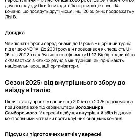
другого раунду Ліги А виходять 14 переможців груп і 14
команд, що посядуть другі місця; інші 26 збірних продовжать у
Лізі B.
Довідка
Чемпіонат Європи серед юнаків до 17 років – щорічний турнір
під егідою УЄФА. До 2001 року він проводився як першість
U-
16
, а з 2002-го набув чинного формату
U-17
. Відбір традиційно
складається з кількох раундів мінітурнірів, які приймають
національні асоціації-організатори.
Сезон 2025: від внутрішнього збору до
виїзду в Італію
Після старту проєкту наприкінці 2024-го в 2025 році команда
працювала вже під керівництвом
Володимира
Самборського
. У вересні відбувся
внутрішній збір
із двома
контрольними матчами проти клубних юнацьких команд.
Підсумки підготовчих матчів у вересні