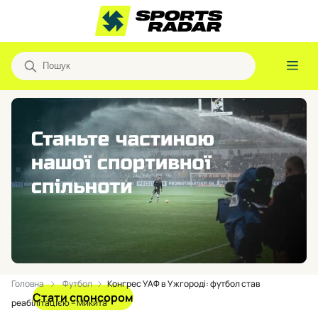
Головна
Футбол
Конгрес УАФ в Ужгороді: футбол став
Стати спонсором
реабілітацією – Микита