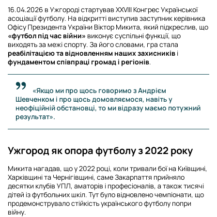
16.04.2026 в Ужгороді стартував ХХVІІІ Конгрес Української
асоціації футболу. На відкритті виступив заступник керівника
Офісу Президента України Віктор Микита, який підкреслив, що
«футбол під час війни»
виконує суспільні функції, що
виходять за межі спорту. За його словами, гра стала
реабілітацією та відновленням наших захисників
і
фундаментом співпраці громад і регіонів
.
«Якщо ми про щось говоримо з Андрієм
Шевченком і про щось домовляємося, навіть у
неофіційній обстановці, то ми відразу маємо потужний
результат».
Ужгород як опора футболу з 2022 року
Микита нагадав, що у 2022 році, коли тривали бої на Київщині,
Харківщині та Чернігівщині, саме Закарпаття прийняло
десятки клубів УПЛ, аматорів і професіоналів, а також тисячі
дітей із футбольних шкіл. Тут було відновлено чемпіонати, що
продемонструвало стійкість українського футболу попри
війну.