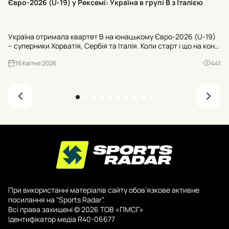
Євро-2026 (U-19) у Рексемі: Україна в групі В з Італією
24
U-
Україна отримала квартет В на юнацькому Євро-2026 (U-19)
Ту
– суперники Хорватія, Сербія та Італія. Коли старт і що на кону
«Ш
для U-20 ЧС-2027? Усі офіційні деталі з Рексема.
«Б
16 Квітня 2026
441
При використанні матеріалів сайту обов’язкове активне
посилання на “Sports Radar”.
Всі права захищені © 2026 ТОВ «ПМСГ»
Ідентифікатор медіа R40-06677