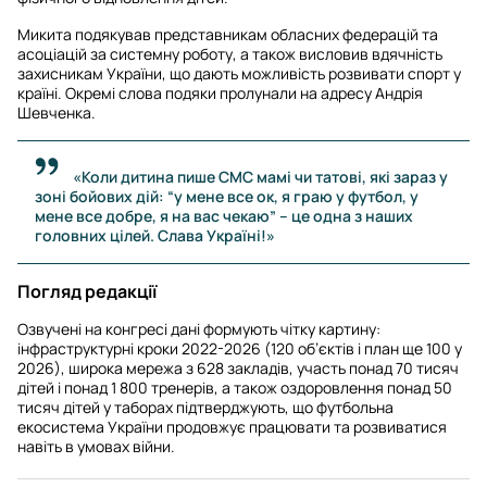
Микита подякував представникам обласних федерацій та
асоціацій за системну роботу, а також висловив вдячність
захисникам України, що дають можливість розвивати спорт у
країні. Окремі слова подяки пролунали на адресу Андрія
Шевченка.
«Коли дитина пише СМС мамі чи татові, які зараз у
зоні бойових дій: “у мене все ок, я граю у футбол, у
мене все добре, я на вас чекаю” – це одна з наших
головних цілей. Слава Україні!»
Погляд редакції
Озвучені на конгресі дані формують чітку картину:
інфраструктурні кроки 2022-2026 (120 об’єктів і план ще 100 у
2026), широка мережа з 628 закладів, участь понад 70 тисяч
дітей і понад 1 800 тренерів, а також оздоровлення понад 50
тисяч дітей у таборах підтверджують, що футбольна
екосистема України продовжує працювати та розвиватися
навіть в умовах війни.