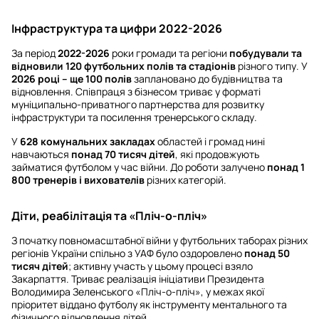
Інфраструктура та цифри 2022-2026
За період
2022-2026
роки громади та регіони
побудували та
відновили 120 футбольних полів та стадіонів
різного типу. У
2026 році – ще 100 полів
заплановано до будівництва та
відновлення. Співпраця з бізнесом триває у форматі
муніципально-приватного партнерства для розвитку
інфраструктури та посилення тренерського складу.
У
628 комунальних закладах
областей і громад нині
навчаються
понад 70 тисяч дітей
, які продовжують
займатися футболом у час війни. До роботи залучено
понад 1
800 тренерів і вихователів
різних категорій.
Діти, реабілітація та «Пліч-о-пліч»
З початку повномасштабної війни у футбольних таборах різних
регіонів України спільно з УАФ було оздоровлено
понад 50
тисяч дітей
; активну участь у цьому процесі взяло
Закарпаття. Триває реалізація ініціативи Президента
Володимира Зеленського «Пліч-о-пліч», у межах якої
пріоритет віддано футболу як інструменту ментального та
фізичного відновлення дітей.