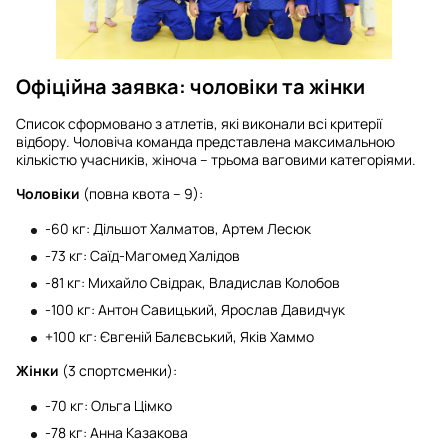
Офіційна заявка: чоловіки та жінки
Список сформовано з атлетів, які виконали всі критерії
відбору. Чоловіча команда представлена максимальною
кількістю учасників, жіноча – трьома ваговими категоріями.
Чоловіки
(повна квота – 9):
-60 кг: Дільшот Халматов, Артем Лесюк
-73 кг: Саїд-Магомед Халідов
-81 кг: Михайло Свідрак, Владислав Колобов
-100 кг: Антон Савицький, Ярослав Давидчук
+100 кг: Євгеній Балєвський, Яків Хаммо
Жінки
(3 спортсменки):
-70 кг: Ольга Цімко
-78 кг: Анна Казакова