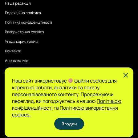
Наша редакція
Редакційна політика
Політика конфіденційності
Використання cookies
Угода користувача
Контакти
Анонс матчів
Наш сайт використовує
файли cookies для
Публікації на Sports Radar мають інформаційний характер.
коректної роботи, аналітики та показу
Думки авторів є їхньою особистою позицією, редакція не
гарантує повної достовірності та не несе відповідальності
персоналізованого контенту. Продовжуючи
за зміст.
перегляд, ви погоджуєтесь з нашою
Політикою
Сайт не є організатором азартних ігор і не
конфіденційності
та
Політикою використання
приймає ставок, проте може містити матеріали
cookies.
про гемблінг. Доступ до таких розділів дозволено
Згоден
лише користувачам 21+. Грайте відповідально.