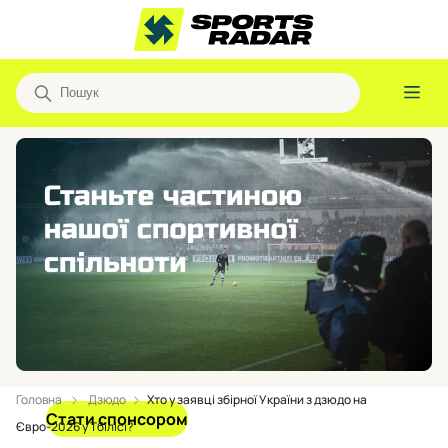
Головна
Дзюдо
Хто у заявці збірної України з дзюдо на
Стати спонсором
Євро-2026 у Тбілісі?