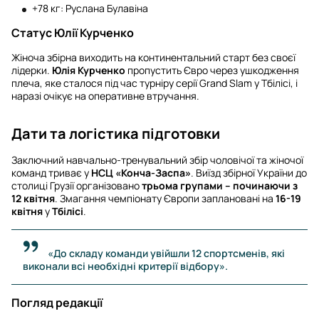
+78 кг: Руслана Булавіна
Статус Юлії Курченко
Жіноча збірна виходить на континентальний старт без своєї
лідерки.
Юлія Курченко
пропустить Євро через ушкодження
плеча, яке сталося під час турніру серії Grand Slam у Тбілісі, і
наразі очікує на оперативне втручання.
Дати та логістика підготовки
Заключний навчально-тренувальний збір чоловічої та жіночої
команд триває у
НСЦ «Конча-Заспа»
. Виїзд збірної України до
столиці Грузії організовано
трьома групами – починаючи з
12 квітня
. Змагання чемпіонату Європи заплановані на
16-19
квітня
у
Тбілісі
.
«До складу команди увійшли 12 спортсменів, які
виконали всі необхідні критерії відбору».
Погляд редакції