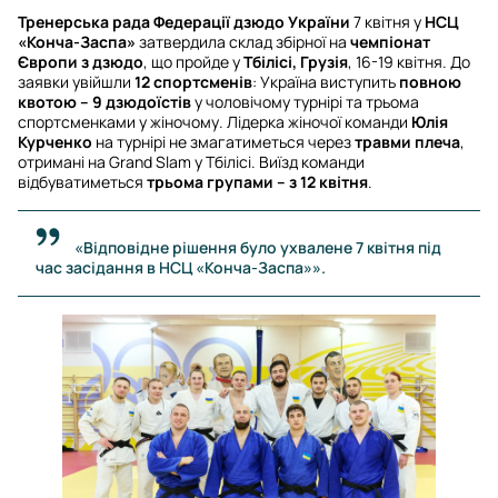
Тренерська рада Федерації дзюдо України
7 квітня у
НСЦ
«Конча-Заспа»
затвердила склад збірної на
чемпіонат
Європи з дзюдо
, що пройде у
Тбілісі, Грузія
, 16-19 квітня. До
заявки увійшли
12 спортсменів
: Україна виступить
повною
квотою – 9 дзюдоїстів
у чоловічому турнірі та трьома
спортсменками у жіночому. Лідерка жіночої команди
Юлія
Курченко
на турнірі не змагатиметься через
травми плеча
,
отримані на Grand Slam у Тбілісі. Виїзд команди
відбуватиметься
трьома групами – з 12 квітня
.
«Відповідне рішення було ухвалене 7 квітня під
час засідання в НСЦ «Конча-Заспа»».