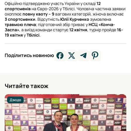
Офіційно підтверджено участь України у складі
12
спортсменів
на Євро-2026 у Тбілісі. Чоловіча частина заявки
охоплює
повну квоту – 9
вагових категорій, жіноча включає
3 спортсменки
. Відсутність
Юлії Курченко
зумовлена
травмою плеча
; підготовчий збір триває у
НСЦ «Конча-
Заспа»
, а виїзд команди стартує
12 квітня
, турнір пройде
16-
19 квітня
у
Тбілісі
.
Поділитись новиною
Читайте також
Дзюдо