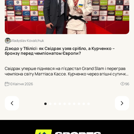
Vladyslav Kovalchuk
Вс
Дзюдо у Тбілісі: як Свідрак узяв срібло, а Курченко –
Як
бронзу перед чемпіонатом Європи?
Лу
Свідрак уперше піднявся на п’єдестал Grand Slam і переграв
ді
чемпіона світу Маттіаса Кассе. Курченко через втішні сутички
су
дісталася бронзи. Попереду чемпіонат Європи в Тбілісі 16-19
го
10 Квітня 2026
96
квітня.