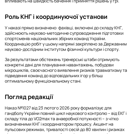
впливають на швидкість бачення і прийняття рішень у грі.
Роль КНГ і координуючої установи
У наказі прямо визначено: фахівці, включені до складу КНГ,
здійснюють науково-методичне супроводження підготовки
спортсменів національних збірних команд України.
Координацію робіт у цьому напрямі закріплено за Державним
науково-дослідним інститутом фізичної культури і спорту.
За результатами обстежень тренерські штаби отримують
конкретні дані для планування навантажень, побудови
мікроциклів, своєчасного виявлення ризиків травматизму та
підведення команд до відповідальних ігор у більш
оптимальному функціональному стані.
Погляд редакції
Наказ №1027 від 23 лютого 2026 року формалізує для
гандболу України повний цикл наукового контролю – від ЕКГ і
складу тіла до VO2max та анаеробної потужності – з чітко
визначеними КНГ і координатором процесу. Акцент на
пульсових режимах, тривалості сесій до 80 хвилин і ризиках