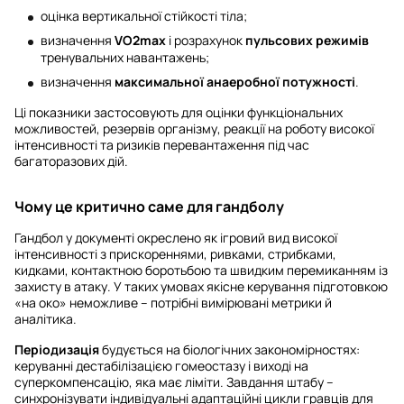
оцінка вертикальної стійкості тіла;
визначення
VO2max
і розрахунок
пульсових режимів
тренувальних навантажень;
визначення
максимальної анаеробної потужності
.
Ці показники застосовують для оцінки функціональних
можливостей, резервів організму, реакції на роботу високої
інтенсивності та ризиків перевантаження під час
багаторазових дій.
Чому це критично саме для гандболу
Гандбол у документі окреслено як ігровий вид високої
інтенсивності з прискореннями, ривками, стрибками,
кидками, контактною боротьбою та швидким перемиканням із
захисту в атаку. У таких умовах якісне керування підготовкою
«на око» неможливе – потрібні вимірювані метрики й
аналітика.
Періодизація
будується на біологічних закономірностях:
керуванні дестабілізацією гомеостазу і виході на
суперкомпенсацію, яка має ліміти. Завдання штабу –
синхронізувати індивідуальні адаптаційні цикли гравців для