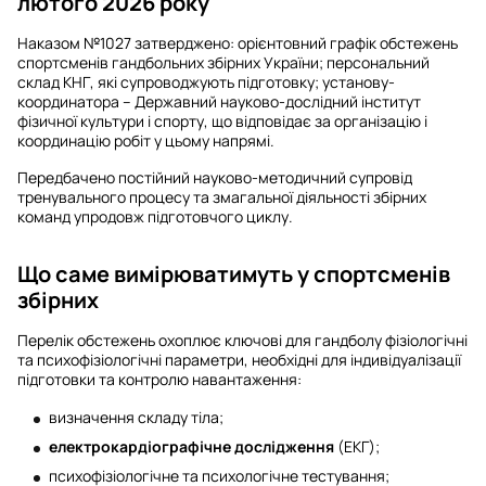
лютого 2026 року
Наказом №1027 затверджено: орієнтовний графік обстежень
спортсменів гандбольних збірних України; персональний
склад КНГ, які супроводжують підготовку; установу-
координатора – Державний науково-дослідний інститут
фізичної культури і спорту, що відповідає за організацію і
координацію робіт у цьому напрямі.
Передбачено постійний науково-методичний супровід
тренувального процесу та змагальної діяльності збірних
команд упродовж підготовчого циклу.
Що саме вимірюватимуть у спортсменів
збірних
Перелік обстежень охоплює ключові для гандболу фізіологічні
та психофізіологічні параметри, необхідні для індивідуалізації
підготовки та контролю навантаження:
визначення складу тіла;
електрокардіографічне дослідження
(ЕКГ);
психофізіологічне та психологічне тестування;