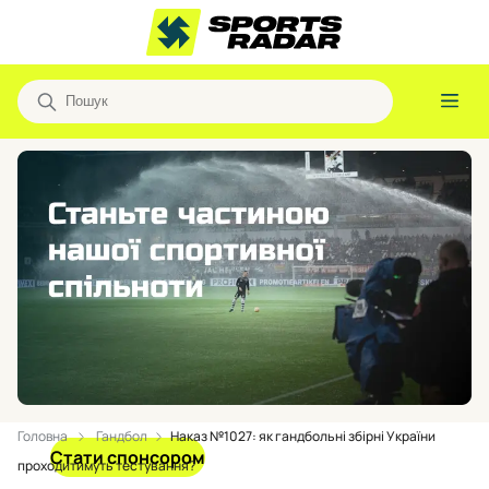
Головна
Гандбол
Наказ №1027: як гандбольні збірні України
Стати спонсором
проходитимуть тестування?