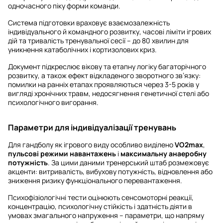
одночасного піку форми команди.
Система підготовки враховує взаємозалежність
індивідуального й командного розвитку, часові ліміти ігрових
дій та тривалість тренувальної сесії – до 80 хвилин для
уникнення катаболічних і кортизолових криз.
Документ підкреслює вікову та етапну логіку багаторічного
розвитку, а також ефект відкладеного зворотного зв’язку:
помилки на ранніх етапах проявляються через 3-5 років у
вигляді хронічних травм, недосягнення генетичної стелі або
психологічного вигорання.
Параметри для індивідуалізації тренувань
Для гандболу як ігрового виду особливо виділено
VO2max
,
пульсові режими навантажень
і
максимальну анаеробну
потужність
. За цими даними тренерський штаб розмежовує
акценти: витривалість, вибухову потужність, відновлення або
зниження ризику функціонального перевантаження.
Психофізіологічні тести оцінюють сенсомоторні реакції,
концентрацію, психологічну стійкість і здатність діяти в
умовах змагального напруження – параметри, що напряму