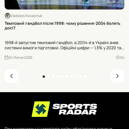
Vladyslav Kovalchuk
Як
Темповий гандбол після 1998: чому рішення-2004 болять
юн
досі?
За
1998-й запустив темповий гандбол, а 2004-й в Україні зняв
юн
системні вимоги підготовки. Офіційні цифри — 1,3% у 2020 та
ін
3,26% у 2025 — показують вузьке місце. Що сталося з дітьми
кр
24 Липня 2026
24
12-14 і як це виправити?
При використанні матеріалів сайту обов’язкове активне