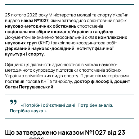
23 лютого 2026 року Міністерство молоді та спорту України
видало
наказ №1027
, яким затвердило орієнтовний графік
науково-методичних обстежень
спортсменів
національних збірних команд України з гандболу
.
Документом визначено персональний склад
комплексних
наукових груп (КНГ)
і закріплено координатора робіт –
Державний науково-дослідний інститут фізичної
культури і спорту
.
Офіційно ця діяльність здійснюється в межах науково-
методичного супроводу підготовки спортсменів збірних
України з олімпійських видів спорту. Підпис під матеріалами
поставив голова КНГ з гандболу,
доктор філософії, доцент
Євген Петрушевський
.
«Потрібні об’єктивні дані. Потрібен аналіз.
Потрібна наука.»
Що затверджено наказом №1027 від 23