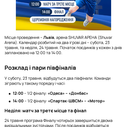
Місце проведення –
Львів
, арена SHUVAR АРЕНА (Shuvar
Arena). Календар розбитий на два ігрові дні – субота, 23
травня, та неділя, 24 травня. Початок поєдинків у кожен з днів
заплановано на 12:00 та 14:00.
Розклад і пари півфіналів
У суботу, 23 травня, відбудуться два півфінали. Команди
зіграють у такому порядку і часі:
12:00
– 1/2 фіналу:
«Одеса» – «Донбас»
14:00
– 1/2 фіналу:
«Спартак-ШВСМ» – «Мотор»
Неділя: матч за третє місце та фінал
24 травня програма Фіналу чотирьох завершиться двома
вирішальними зустрічами. Після поєдинків відбудеться