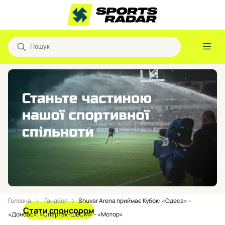
Головна
Гандбол
Shuvar Arena приймає Кубок: «Одеса» –
Стати спонсором
«Донбас», «Спартак-ШВСМ» – «Мотор»