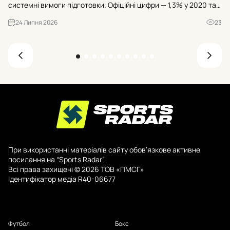
юн
системні вимоги підготовки. Офіційні цифри — 1,3% у 2020 та
ін
3,26% у 2025 — показують вузьке місце. Що сталося з дітьми
кр
24 Липня 2026
23
12-14 і як це виправити?
При використанні матеріалів сайту обов’язкове активне
посилання на “Sports Radar”.
Всі права захищені © 2026 ТОВ «ПМСГ»
Ідентифікатор медіа R40-06677
Футбол
Бокс