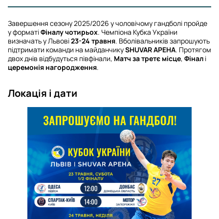
Завершення сезону 2025/2026 у чоловічому гандболі пройде
у форматі
Фіналу чотирьох
. Чемпіона Кубка України
визначать у Львові
23-24 травня
. Вболівальників запрошують
підтримати команди на майданчику
SHUVAR АРЕНА
. Протягом
двох днів відбудуться півфінали,
Матч за третє місце
,
Фінал
і
церемонія нагородження
.
Локація і дати