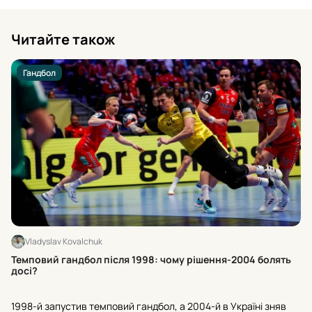
Читайте також
Гандбол
Vladyslav Kovalchuk
Як
Темповий гандбол після 1998: чому рішення-2004 болять
юн
досі?
За
1998-й запустив темповий гандбол, а 2004-й в Україні зняв