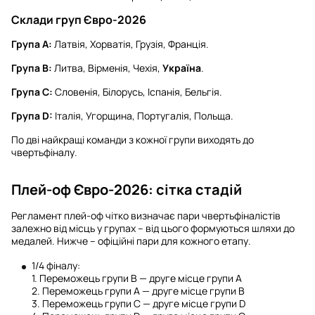
Склади груп Євро-2026
Група А:
Латвія, Хорватія, Грузія, Франція.
Група В:
Литва, Вірменія, Чехія,
Україна
.
Група С:
Словенія, Білорусь, Іспанія, Бельгія.
Група D:
Італія, Угорщина, Португалія, Польща.
По дві найкращі команди з кожної групи виходять до
чвертьфіналу.
Плей-оф Євро-2026: сітка стадій
Регламент плей-оф чітко визначає пари чвертьфіналістів
залежно від місць у групах – від цього формуються шляхи до
медалей. Нижче – офіційні пари для кожного етапу.
1/4 фіналу:
1. Переможець групи В — друге місце групи А
2. Переможець групи А — друге місце групи В
3. Переможець групи С — друге місце групи D