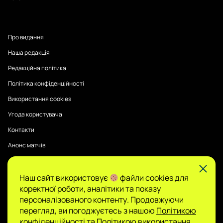
Про видання
Наша редакція
Редакційна політика
Політика конфіденційності
Використання cookies
Угода користувача
Контакти
Анонс матчів
Наш сайт використовує
файли cookies для
Публікації на Sports Radar мають інформаційний характер.
коректної роботи, аналітики та показу
Думки авторів є їхньою особистою позицією, редакція не
гарантує повної достовірності та не несе відповідальності
персоналізованого контенту. Продовжуючи
за зміст.
перегляд, ви погоджуєтесь з нашою
Політикою
Сайт не є організатором азартних ігор і не
конфіденційності
та
Політикою використання