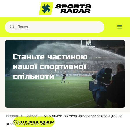
Головна
Футбол
3-1 у Ліможі: як Україна переграла Францію і що
Стати спонсором
це означає для Євро-2026?