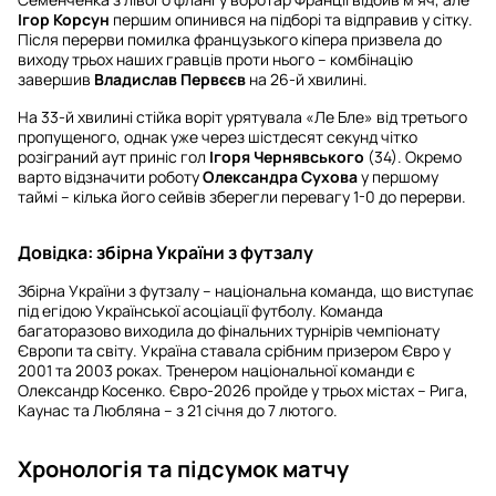
Ігор Корсун
першим опинився на підборі та відправив у сітку.
Після перерви помилка французького кіпера призвела до
виходу трьох наших гравців проти нього – комбінацію
завершив
Владислав Первєєв
на 26-й хвилині.
На 33-й хвилині стійка воріт урятувала «Ле Бле» від третього
пропущеного, однак уже через шістдесят секунд чітко
розіграний аут приніс гол
Ігоря Чернявського
(34). Окремо
варто відзначити роботу
Олександра Сухова
у першому
таймі – кілька його сейвів зберегли перевагу 1-0 до перерви.
Довідка: збірна України з футзалу
Збірна України з футзалу – національна команда, що виступає
під егідою Української асоціації футболу. Команда
багаторазово виходила до фінальних турнірів чемпіонату
Європи та світу. Україна ставала срібним призером Євро у
2001 та 2003 роках. Тренером національної команди є
Олександр Косенко. Євро-2026 пройде у трьох містах – Рига,
Каунас та Любляна – з 21 січня до 7 лютого.
Хронологія та підсумок матчу