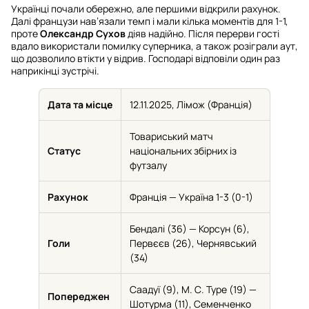
Українці почали обережно, але першими відкрили рахунок.
Далі французи нав’язали темп і мали кілька моментів для 1-1,
проте
Олександр Сухов
діяв надійно. Після перерви гості
вдало використали помилку суперника, а також розіграли аут,
що дозволило втікти у відрив. Господарі відповіли один раз
наприкінці зустрічі.
Дата та місце
12.11.2025, Лімож (Франція)
Товариський матч
Статус
національних збірних із
футзалу
Рахунок
Франція — Україна 1-3 (0-1)
Бендалі (36) — Корсун (6),
Голи
Первєєв (26), Чернявський
(34)
Саадуї (9), М. С. Туре (19) —
Попереджен
Шотурма (11), Семенченко