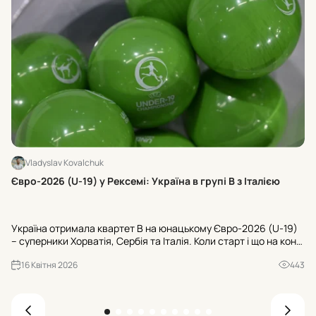
Vladyslav Kovalchuk
Хт
Євро-2026 (U-19) у Рексемі: Україна в групі В з Італією
24
U-
Україна отримала квартет В на юнацькому Євро-2026 (U-19)
Ту
– суперники Хорватія, Сербія та Італія. Коли старт і що на кону
«Ш
для U-20 ЧС-2027? Усі офіційні деталі з Рексема.
«Б
16 Квітня 2026
443