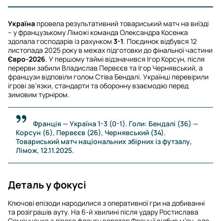
Україна
провела результативний товариський матч на виїзді
– у французькому Ліможі команда Олександра Косенка
здолала господарів із рахунком
3-1
. Поєдинок відбувся 12
листопада 2025 року в межах підготовки до фінальної частини
Євро-2026
. У першому таймі відзначився Ігор Корсун, після
перерви забили Владислав Первєєв та Ігор Чернявський, а
французи відповіли голом Стіва Бендалі. Українці перевірили
ігрові зв’язки, стандарти та оборонну взаємодію перед
зимовим турніром.
Франція — Україна 1-3 (0-1). Голи: Бендалі (36) —
Корсун (6), Первєєв (26), Чернявський (34).
Товариський матч національних збірних із футзалу,
Лімож, 12.11.2025.
Деталь у фокусі
Ключові епізоди народилися з оперативної гри на добиванні
та розіграшів ауту. На 6-й хвилині після удару Ростислава
Семенченка з лівого флангу воротар Франції відбив м’яч, але