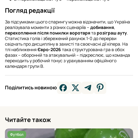
Погляд редакції
За підсумками цього спарингу можна відзначити, що Україна
реалізувала моменти з різних сценаріїв –
добивання
,
перехоплення після помилки воротаря
та
розіграш ауту
.
Статистика голів і збережений рахунок 1-0 до перерви
свідчать про дисципліну в захисті та своєчасні дії кіпера. На
тлі наближення
Євро-2026
така структурована гра в обох
фазах – оборонній та атакувальній – підкреслює, що команда
переходить у робочий тонус з урахуванням офіційного
календаря групи В.
Поділитись новиною
Читайте також
Футбол