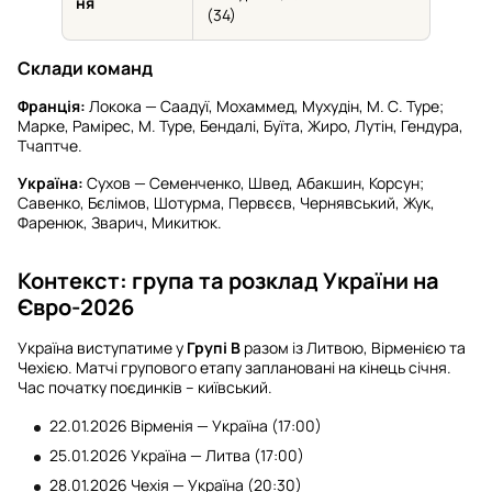
ня
(34)
Склади команд
Франція:
Локока — Саадуї, Мохаммед, Мухудін, М. С. Туре;
Марке, Рамірес, М. Туре, Бендалі, Буїта, Жиро, Лутін, Гендура,
Тчаптче.
Україна:
Сухов — Семенченко, Швед, Абакшин, Корсун;
Савенко, Бєлімов, Шотурма, Первєєв, Чернявський, Жук,
Фаренюк, Зварич, Микитюк.
Контекст: група та розклад України на
Євро-2026
Україна виступатиме у
Групі В
разом із Литвою, Вірменією та
Чехією. Матчі групового етапу заплановані на кінець січня.
Час початку поєдинків – київський.
22.01.2026 Вірменія — Україна (17:00)
25.01.2026 Україна — Литва (17:00)
28.01.2026 Чехія — Україна (20:30)