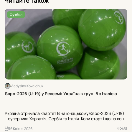
Читайте також
Футбол
Vladyslav Kovalchuk
Хт
Євро-2026 (U-19) у Рексемі: Україна в групі В з Італією
24
U-
Україна отримала квартет В на юнацькому Євро-2026 (U-19)
Ту
– суперники Хорватія, Сербія та Італія. Коли старт і що на кону
«Ш
для U-20 ЧС-2027? Усі офіційні деталі з Рексема.
«Б
16 Квітня 2026
451