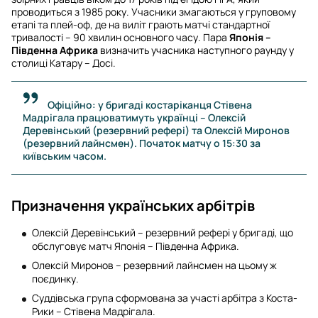
проводиться з 1985 року. Учасники змагаються у груповому
етапі та плей-оф, де на виліт грають матчі стандартної
тривалості – 90 хвилин основного часу. Пара
Японія –
Південна Африка
визначить учасника наступного раунду у
столиці Катару – Досі.
Офіційно: у бригаді костаріканця Стівена
Мадрігала працюватимуть українці – Олексій
Деревінський (резервний рефері) та Олексій Миронов
(резервний лайнсмен). Початок матчу о 15:30 за
київським часом.
Призначення українських арбітрів
Олексій Деревінський – резервний рефері у бригаді, що
обслуговує матч Японія – Південна Африка.
Олексій Миронов – резервний лайнсмен на цьому ж
поєдинку.
Суддівська група сформована за участі арбітра з Коста-
Рики – Стівена Мадрігала.