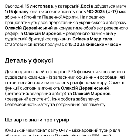
Сьогодні,
15 листопада
, у катарській
Досі
відбудеться матч
1/16 фіналу
юнацького чемпіонату світу
ЧС-2025 (U-17)
між
збірними Японії та Південної Африки. На поєдинку
працюватимуть двоє представників українського арбітражу.
Олексій Деревінський
виконуватиме обов’язки резервного
рефері, а
Олексій Миронов
– резервного лайнсмена у
суддівській бригаді костаріканця
Стівена Мадрігала
.
Стартовий свисток пролунає о
15:30 за київським часом
.
Деталь у фокусі
Для поєдинків плей-оф на рівні FIFA формується розширена
суддівська команда – із запасними офіційними особами, які
готові негайно замінити колег у разі форс-мажору. Саме ці
функції сьогодні виконають
Олексій Деревінський
(четвертий/резервний арбітр) та
Олексій Миронов
(резервний асистент). Їхня робота забезпечує
безперервність матчу та дотримання регламенту.
Що варто знати про турнір
Юнацький чемпіонат світу
U-17
– міжнародний турнір для
збірних гравців віком до 17 років під егідою FIFA, який