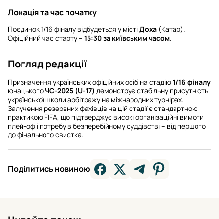
Локація та час початку
Поєдинок 1/16 фіналу відбудеться у місті
Доха
(Катар).
Офіційний час старту –
15:30 за київським часом
.
Погляд редакції
Призначення українських офіційних осіб на стадію
1/16 фіналу
юнацького
ЧС-2025 (U-17)
демонструє стабільну присутність
української школи арбітражу на міжнародних турнірах.
Залучення резервних фахівців на цій стадії є стандартною
практикою FIFA, що підтверджує високі організаційні вимоги
плей-оф і потребу в безперебійному суддівстві – від першого
до фінального свистка.
Поділитись новиною