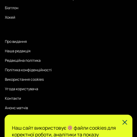
Біатлон
Хокей
Про видання
Наша редакція
Редакційна політика
Політика конфіденційності
Використання cookies
Угода користувача
Контакти
Анонс матчів
Наш сайт використовує
файли cookies для
Публікації на Sports Radar мають інформаційний характер.
коректної роботи, аналітики та показу
Думки авторів є їхньою особистою позицією, редакція не