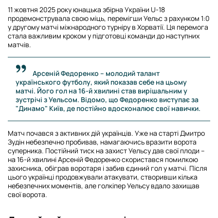
11 жовтня 2025 року юнацька збірна України U-18
продемонструвала свою міць, перемігши Уельс з рахунком 1:0
у другому матчі міжнародного турніру в Хорватії. Ця перемога
стала важливим кроком у підготовці команди до наступних
матчів.
Арсеній Федоренко – молодий талант
українського футболу, який показав себе на цьому
матчі. Його гол на 16-й хвилині став вирішальним у
зустрічі з Уельсом. Відомо, що Федоренко виступає за
"Динамо" Київ, де постійно вдосконалює свої навички.
Матч почався з активних дій українців. Уже на старті Дмитро
Зудін небезпечно пробивав, намагаючись вразити ворота
суперника. Постійний тиск на захист Уельсу дав свої плоди –
на 16-й хвилині Арсеній Федоренко скористався помилкою
захисника, обіграв воротаря і забив єдиний гол у матчі. Після
цього українці продовжували атакувати, створивши кілька
небезпечних моментів, але голкіпер Уельсу вдало захищав
свої ворота.