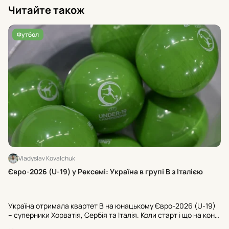
Читайте також
Футбол
Vladyslav Kovalchuk
Хт
Євро-2026 (U-19) у Рексемі: Україна в групі В з Італією
24
U-
Україна отримала квартет В на юнацькому Євро-2026 (U-19)
Ту
– суперники Хорватія, Сербія та Італія. Коли старт і що на кону
«Ш
для U-20 ЧС-2027? Усі офіційні деталі з Рексема.