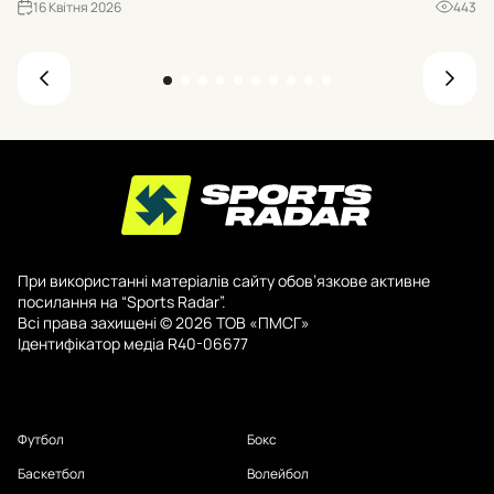
«Б
16 Квітня 2026
443
При використанні матеріалів сайту обов’язкове активне
посилання на “Sports Radar”.
Всі права захищені © 2026 ТОВ «ПМСГ»
Ідентифікатор медіа R40-06677
Футбол
Бокс
Баскетбол
Волейбол