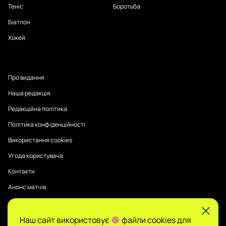
Теніс
Боротьба
Біатлон
Хокей
Про видання
Наша редакція
Редакційна політика
Політика конфіденційності
Використання cookies
Угода користувача
Контакти
Анонс матчів
Наш сайт використовує
файли cookies для
Публікації на Sports Radar мають інформаційний характер.