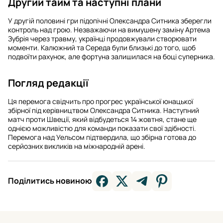
Другий тайм та наступні плани
У другій половині гри підопічні Олександра Ситника зберегли
контроль над грою. Незважаючи на вимушену заміну Артема
Зубрія через травму, українці продовжували створювати
моменти. Калюжний та Середа були близькі до того, щоб
подвоїти рахунок, але фортуна залишилася на боці суперника.
Погляд редакції
Ця перемога свідчить про прогрес української юнацької
збірної під керівництвом Олександра Ситника. Наступний
матч проти Швеції, який відбудеться 14 жовтня, стане ще
однією можливістю для команди показати свої здібності.
Перемога над Уельсом підтвердила, що збірна готова до
серйозних викликів на міжнародній арені.
Поділитись новиною