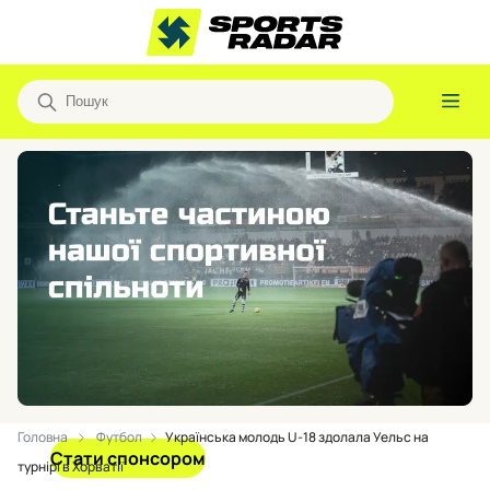
Головна
Футбол
Українська молодь U-18 здолала Уельс на
Стати спонсором
турнірі в Хорватії