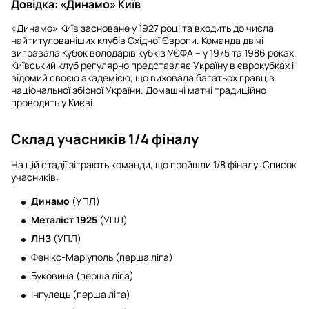
Довідка: «Динамо» Київ
«Динамо» Київ засноване у 1927 році та входить до числа
найтитулованіших клубів Східної Європи. Команда двічі
вигравала Кубок володарів кубків УЄФА – у 1975 та 1986 роках.
Київський клуб регулярно представляє Україну в єврокубках і
відомий своєю академією, що виховала багатьох гравців
національної збірної України. Домашні матчі традиційно
проводить у Києві.
Склад учасників 1/4 фіналу
На цій стадії зіграють команди, що пройшли 1/8 фіналу. Список
учасників:
Динамо
(УПЛ)
Металіст 1925
(УПЛ)
ЛНЗ
(УПЛ)
Фенікс-Маріуполь (перша ліга)
Буковина (перша ліга)
Інгулець (перша ліга)