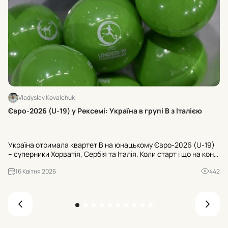
Vladyslav Kovalchuk
Хт
Євро-2026 (U-19) у Рексемі: Україна в групі В з Італією
24
U-
Україна отримала квартет В на юнацькому Євро-2026 (U-19)
Ту
– суперники Хорватія, Сербія та Італія. Коли старт і що на кону
«Ш
для U-20 ЧС-2027? Усі офіційні деталі з Рексема.
«Б
16 Квітня 2026
442