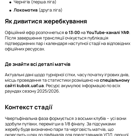
Чернігів (перша ліга)
Локомотив
(друга ліга)
Як дивитися жеребкування
Офіційний ефір розпочнеться
о 13:00
на
YouTube-каналі УАФ
.
Після завершення трансляції очікується публікація
підтверджених пар і календаря наступної стадії на відповідних
офіційних ресурсах.
Де знайти всі деталі матчів
Актуальні дані щодо турнірної сітки, часу початку ігрових днів,
місць проведення та статистики розміщено на
спеціальному
сайті kubok.uaf.ua
. Ресурс акумулює інформацію по всіх
раундах сезону 2025/2026.
Контекст стадії
Чвертьфінальна фаза формується з восьми клубів – усі вони
здобули путівки, перемігши в 1/8 фіналу. За підсумками
жеребу буде визначено пари та черговість матчів, що
окреслить шлях до півфіналів для представників УПЛ, першої