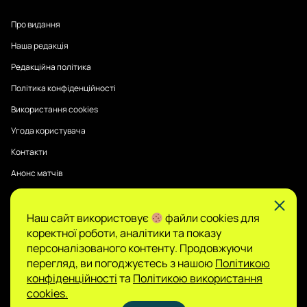
Про видання
Наша редакція
Редакційна політика
Політика конфіденційності
Використання cookies
Угода користувача
Контакти
Анонс матчів
Наш сайт використовує
файли cookies для
Публікації на Sports Radar мають інформаційний характер.
коректної роботи, аналітики та показу
Думки авторів є їхньою особистою позицією, редакція не
гарантує повної достовірності та не несе відповідальності
персоналізованого контенту. Продовжуючи
за зміст.
перегляд, ви погоджуєтесь з нашою
Політикою
Сайт не є організатором азартних ігор і не
конфіденційності
та
Політикою використання
приймає ставок, проте може містити матеріали
cookies.
про гемблінг. Доступ до таких розділів дозволено