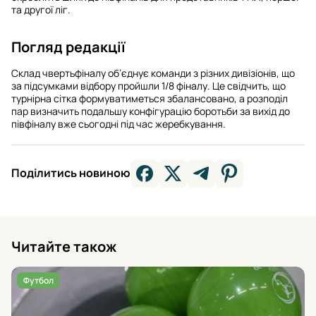
та другої ліг.
Погляд редакції
Склад чвертьфіналу об’єднує команди з різних дивізіонів, що
за підсумками відбору пройшли 1/8 фіналу. Це свідчить, що
турнірна сітка формуватиметься збалансовано, а розподіл
пар визначить подальшу конфігурацію боротьби за вихід до
півфіналу вже сьогодні під час жеребкування.
Поділитись новиною
Читайте також
Футбол