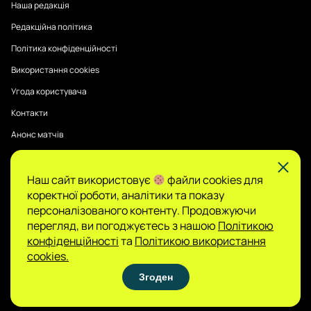
Наша редакція
Редакційна політика
Політика конфіденційності
Використання cookies
Угода користувача
Контакти
Анонс матчів
Наш сайт використовує
файли cookies для
Публікації на Sports Radar мають інформаційний характер.
коректної роботи, аналітики та показу
Думки авторів є їхньою особистою позицією, редакція не
гарантує повної достовірності та не несе відповідальності
персоналізованого контенту. Продовжуючи
за зміст.
перегляд, ви погоджуєтесь з нашою
Політикою
Сайт не є організатором азартних ігор і не
конфіденційності
та
Політикою використання
приймає ставок, проте може містити матеріали
cookies.
про гемблінг. Доступ до таких розділів дозволено
Згоден
лише користувачам 21+. Грайте відповідально.