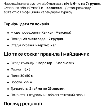
Чвертьфінальна зустріч відбудеться в
ніч із 6-го на 7 грудня
.
Суперник збірної України –
Казахстан
. Деталі розкладу
збігаються з офіційним календарем турніру.
Турнірні дати та локація
Місце проведення:
Канкун (Мексика)
.
Період:
29 листопада – 7 грудня
.
Стадія України:
чвертьфінал
.
Що таке сокка: правила і майданчик
Склад команди:
1 воротар + 5 польових
.
Формат:
6х6
.
Поле:
30х50 м
.
Ворота:
2×5 м
.
Тривалість:
2 тайми по 25 хвилин
.
Покриття: натуральний або синтетичний газон.
Погляд редакції