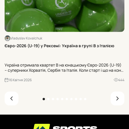
Vladyslav Kovalchuk
Хт
Євро-2026 (U-19) у Рексемі: Україна в групі В з Італією
24
U-
Україна отримала квартет В на юнацькому Євро-2026 (U-19)
Ту
– суперники Хорватія, Сербія та Італія. Коли старт і що на кону
«Ш
для U-20 ЧС-2027? Усі офіційні деталі з Рексема.
«Б
16 Квітня 2026
444