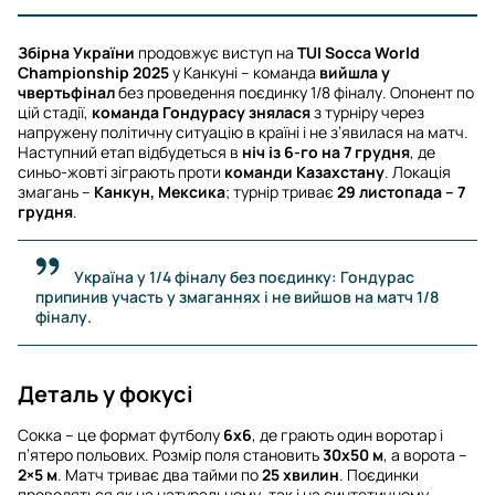
Збірна України
продовжує виступ на
TUI Socca World
Championship 2025
у Канкуні – команда
вийшла у
чвертьфінал
без проведення поєдинку 1/8 фіналу. Опонент по
цій стадії,
команда Гондурасу знялася
з турніру через
напружену політичну ситуацію в країні і не з’явилася на матч.
Наступний етап відбудеться в
ніч із 6-го на 7 грудня
, де
синьо-жовті зіграють проти
команди Казахстану
. Локація
змагань –
Канкун, Мексика
; турнір триває
29 листопада – 7
грудня
.
Україна у 1/4 фіналу без поєдинку: Гондурас
припинив участь у змаганнях і не вийшов на матч 1/8
фіналу.
Деталь у фокусі
Сокка – це формат футболу
6х6
, де грають один воротар і
п’ятеро польових. Розмір поля становить
30х50 м
, а ворота –
2×5 м
. Матч триває два тайми по
25 хвилин
. Поєдинки
проводяться як на натуральному, так і на синтетичному