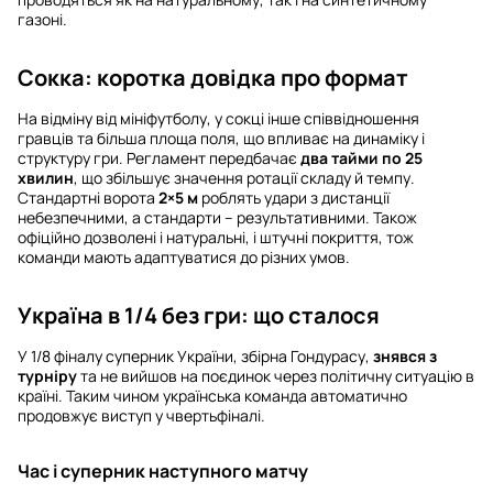
газоні.
Сокка: коротка довідка про формат
На відміну від мініфутболу, у сокці інше співвідношення
гравців та більша площа поля, що впливає на динаміку і
структуру гри. Регламент передбачає
два тайми по 25
хвилин
, що збільшує значення ротації складу й темпу.
Стандартні ворота
2×5 м
роблять удари з дистанції
небезпечними, а стандарти – результативними. Також
офіційно дозволені і натуральні, і штучні покриття, тож
команди мають адаптуватися до різних умов.
Україна в 1/4 без гри: що сталося
У 1/8 фіналу суперник України, збірна Гондурасу,
знявся з
турніру
та не вийшов на поєдинок через політичну ситуацію в
країні. Таким чином українська команда автоматично
продовжує виступ у чвертьфіналі.
Час і суперник наступного матчу