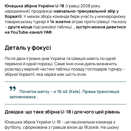
Юнацька збірна України U-18
(гравці 2008 року
народження) продовжує
навчально-тренувальний збір у
Хорватії
. У межах збору команда бере участь у міжнародному
товариському турнірі й
14 жовтня
зіграє проти Швеції. На кону
–
друге місце
підсумкової таблиці.
, зустріч можна дивитися
на YouTube-каналі УАФ
.
Деталь у фокусі
Після двох ігрових днів Україна та Швеція мають по одній
перемозі й одній поразці. Саме їхня очна дуель визначить
розклад у верхній частині таблиці позаду господарів турніру –
збірної Хорватії, яка наразі має шість очок.
Початок матчу – о 16:45 (Київ). Пряма трансляція
запланована .
Довідка: що таке збірна U-18 і для чого цей рівень
Юнацька збірна України U-18 – це національна команда з
футболу, сформована з гравців віком до 18 років. На цьому