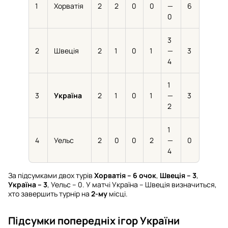
1
Хорватія
2
2
0
0
—
6
0
3
2
Швеція
2
1
0
1
—
3
4
1
3
Україна
2
1
0
1
—
3
2
1
4
Уельс
2
0
0
2
—
0
4
За підсумками двох турів
Хорватія – 6 очок
,
Швеція – 3
,
Україна – 3
, Уельс – 0. У матчі Україна – Швеція визначиться,
хто завершить турнір на
2-му
місці.
Підсумки попередніх ігор України