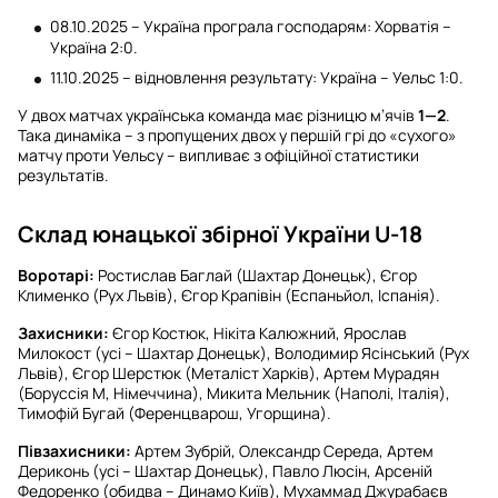
08.10.2025 – Україна програла господарям: Хорватія –
Україна 2:0.
11.10.2025 – відновлення результату: Україна – Уельс 1:0.
У двох матчах українська команда має різницю м’ячів
1—2
.
Така динаміка – з пропущених двох у першій грі до «сухого»
матчу проти Уельсу – випливає з офіційної статистики
результатів.
Склад юнацької збірної України U-18
Воротарі:
Ростислав Баглай (Шахтар Донецьк), Єгор
Клименко (Рух Львів), Єгор Крапівін (Еспаньйол, Іспанія).
Захисники:
Єгор Костюк, Нікіта Калюжний, Ярослав
Милокост (усі – Шахтар Донецьк), Володимир Ясінський (Рух
Львів), Єгор Шерстюк (Металіст Харків), Артем Мурадян
(Боруссія М, Німеччина), Микита Мельник (Наполі, Італія),
Тимофій Бугай (Ференцварош, Угорщина).
Півзахисники:
Артем Зубрій, Олександр Середа, Артем
Дериконь (усі – Шахтар Донецьк), Павло Люсін, Арсеній
Федоренко (обидва – Динамо Київ), Мухаммад Джурабаєв