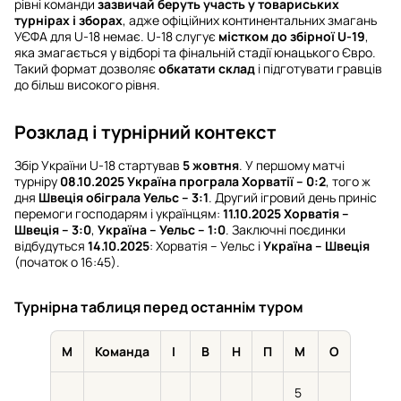
рівні команди
зазвичай беруть участь у товариських
турнірах і зборах
, адже офіційних континентальних змагань
УЄФА для U-18 немає. U-18 слугує
містком до збірної U-19
,
яка змагається у відборі та фінальній стадії юнацького Євро.
Такий формат дозволяє
обкатати склад
і підготувати гравців
до більш високого рівня.
Розклад і турнірний контекст
Збір України U-18 стартував
5 жовтня
. У першому матчі
турніру
08.10.2025 Україна програла Хорватії – 0:2
, того ж
дня
Швеція обіграла Уельс – 3:1
. Другий ігровий день приніс
перемоги господарям і українцям:
11.10.2025 Хорватія –
Швеція – 3:0
,
Україна – Уельс – 1:0
. Заключні поєдинки
відбудуться
14.10.2025
: Хорватія – Уельс і
Україна – Швеція
(початок о 16:45).
Турнірна таблиця перед останнім туром
М
Команда
І
В
Н
П
М
О
5