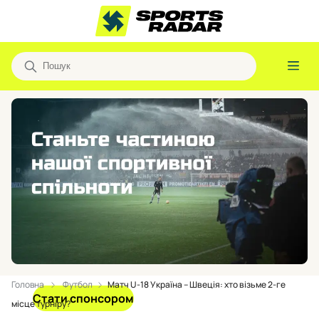
Головна
Футбол
Матч U-18 Україна – Швеція: хто візьме 2-ге
Стати спонсором
місце турніру?