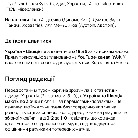
(Рух Львів), Ілля Кут’я (Гайдук, Хорватія), Антон Мартинюк
(ПСВ, Нідерланди).
Нападники:
Іван Андрейко (Динамо Київ), Дмитро Зудін
(Гайдук, Хорватія), Ілля Меньшиков (Аустрія, Австрія).
Де і коли дивитися
Україна – Швеція
розпочнеться
о 16:45
за київським часом.
Пряму трансляцію заплановано на
YouTube-каналі УАФ
. У
паралельній грі ігрового дня зустрінуться Хорватія та Уельс.
Погляд редакції
Перед останнім туром картина зрозуміла зі статистики:
лідирує Хорватія (2 перемоги, 5—0), а
Україна та Швеція
мають по 3 очки
після 1-1 за перемогами-поразками. Це
означає, що їхня очна дуель безпосередньо вплине на
розподіл місць за спиною господарів. Динаміка результатів
збірної України – від
0-2
до
1-0
– свідчить, що команда
адаптується до турнірного ритму, що підтверджується
офіційними рахунками попередніх матчів.