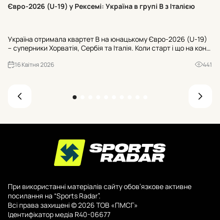
Хт
Євро-2026 (U-19) у Рексемі: Україна в групі В з Італією
24
U-
Україна отримала квартет В на юнацькому Євро-2026 (U-19)
Ту
– суперники Хорватія, Сербія та Італія. Коли старт і що на кону
«Ш
для U-20 ЧС-2027? Усі офіційні деталі з Рексема.
«Б
16 Квітня 2026
441
При використанні матеріалів сайту обов’язкове активне
посилання на “Sports Radar”.
Всі права захищені © 2026 ТОВ «ПМСГ»
Ідентифікатор медіа R40-06677