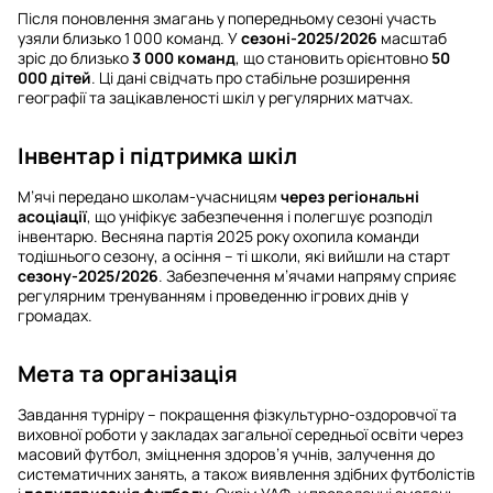
Після поновлення змагань у попередньому сезоні участь
узяли близько 1 000 команд. У
сезоні-2025/2026
масштаб
зріс до близько
3 000 команд
, що становить орієнтовно
50
000 дітей
. Ці дані свідчать про стабільне розширення
географії та зацікавленості шкіл у регулярних матчах.
Інвентар і підтримка шкіл
М’ячі передано школам-учасницям
через регіональні
асоціації
, що уніфікує забезпечення і полегшує розподіл
інвентарю. Весняна партія 2025 року охопила команди
тодішнього сезону, а осіння – ті школи, які вийшли на старт
сезону-2025/2026
. Забезпечення м’ячами напряму сприяє
регулярним тренуванням і проведенню ігрових днів у
громадах.
Мета та організація
Завдання турніру – покращення фізкультурно-оздоровчої та
виховної роботи у закладах загальної середньої освіти через
масовий футбол, зміцнення здоров’я учнів, залучення до
систематичних занять, а також виявлення здібних футболістів