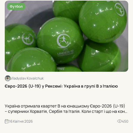
Футбол
Vladyslav Kovalchuk
Хт
Євро-2026 (U-19) у Рексемі: Україна в групі В з Італією
24
U-
Україна отримала квартет В на юнацькому Євро-2026 (U-19)
Ту
– суперники Хорватія, Сербія та Італія. Коли старт і що на кону
«Ш
для U-20 ЧС-2027? Усі офіційні деталі з Рексема.
«Б
16 Квітня 2026
450