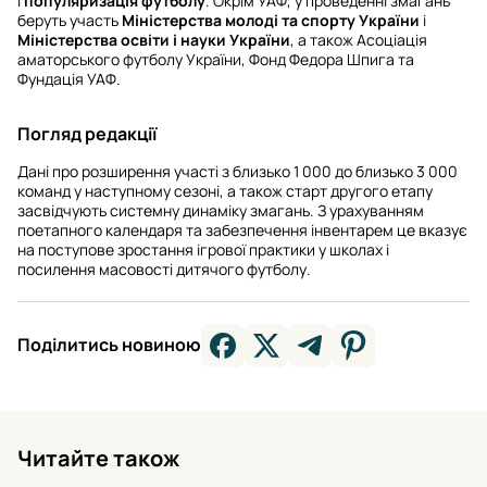
і
популяризація футболу
. Окрім УАФ, у проведенні змагань
беруть участь
Міністерства молоді та спорту України
і
Міністерства освіти і науки України
, а також Асоціація
аматорського футболу України, Фонд Федора Шпига та
Фундація УАФ.
Погляд редакції
Дані про розширення участі з близько 1 000 до близько 3 000
команд у наступному сезоні, а також старт другого етапу
засвідчують системну динаміку змагань. З урахуванням
поетапного календаря та забезпечення інвентарем це вказує
на поступове зростання ігрової практики у школах і
посилення масовості дитячого футболу.
Поділитись новиною
Читайте також