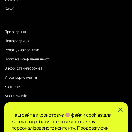
Хокей
Про видання
Наша редакція
Редакційна політика
Політика конфіденційності
Використання cookies
Угода користувача
Контакти
Анонс матчів
Наш сайт використовує
файли cookies для
Публікації на Sports Radar мають інформаційний характер.
коректної роботи, аналітики та показу
Думки авторів є їхньою особистою позицією, редакція не
гарантує повної достовірності та не несе відповідальності
персоналізованого контенту. Продовжуючи
за зміст.