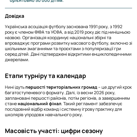
орієнтовно 50 000 дітям.
Довідка
Українська асоціація футболу заснована 1991 року, з 1992
року є членом ФІФА та УЄФА, а від 2019 року діє під нинішньою
назвою. Організація координує національні збірні та
впроваджує програми розвитку масового футболу, включно зі
шкільними змаганнями та проєктами з популяризації гри
серед дітей. Дані підтверджені відкритими енциклопедичними
джерелами.
Етапи турніру та календар
Нині ідуть
першості територіальних громад
– це другий крок
багатоступеневого формату. Далі, із весни 2026 року,
заплановані першості районів, потім регіонів, а завершенням
стане
національний фінал
. Такий регламент забезпечує
послідовний відбір команд і системну ігрову практику для
школярів упродовж навчального року.
Масовість участі: цифри сезону