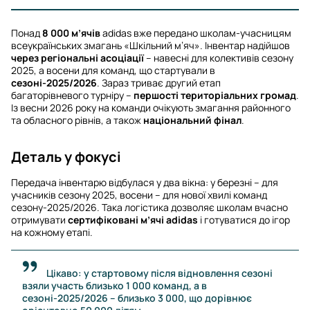
Понад
8 000 м’ячів
adidas вже передано школам-учасницям
всеукраїнських змагань «Шкільний м’яч». Інвентар надійшов
через регіональні асоціації
– навесні для колективів сезону
2025, а восени для команд, що стартували в
сезоні-2025/2026
. Зараз триває другий етап
багаторівневого турніру –
першості територіальних громад
.
Із весни 2026 року на команди очікують змагання районного
та обласного рівнів, а також
національний фінал
.
Деталь у фокусі
Передача інвентарю відбулася у два вікна: у березні – для
учасників сезону 2025, восени – для нової хвилі команд
сезону-2025/2026. Така логістика дозволяє школам вчасно
отримувати
сертифіковані м’ячі adidas
і готуватися до ігор
на кожному етапі.
Цікаво: у стартовому після відновлення сезоні
взяли участь близько 1 000 команд, а в
сезоні-2025/2026 – близько 3 000, що дорівнює