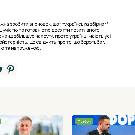
жна зробити висновок, що **українська збірна**
ішучістю та готовністю досягти позитивного
оманд збільшує напругу, проте українці мають усі
стерність. Це свідчить про те, що боротьба у
ою та напруженою.
Футбол