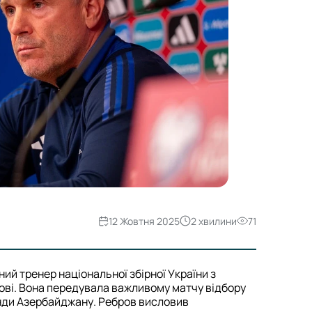
12 Жовтня 2025
2 хвилини
71
ний тренер національної збірної України з
ові. Вона передувала важливому матчу відбору
анди Азербайджану. Ребров висловив