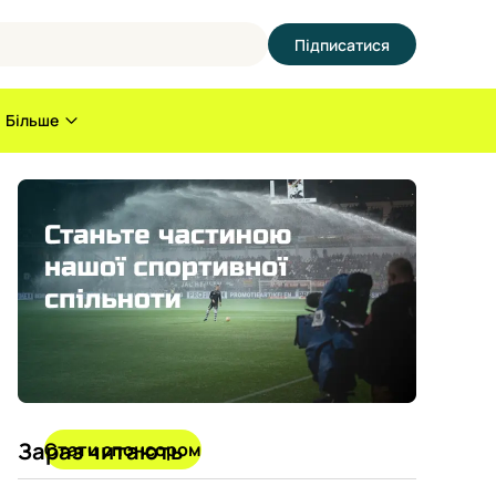
Підписатися
Більше
Зараз читають
Стати спонсором