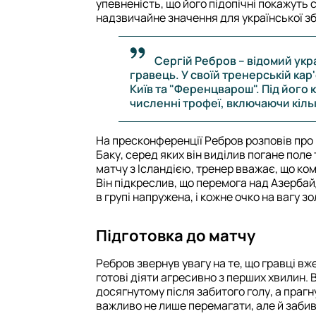
упевненість, що його підопічні покажуть 
надзвичайне значення для української зб
Сергій Ребров – відомий укр
гравець. У своїй тренерській кар'
Київ та "Ференцварош". Під його
численні трофеї, включаючи кіль
На пресконференції Ребров розповів про
Баку, серед яких він виділив погане поле
матчу з Ісландією, тренер вважає, що к
Він підкреслив, що перемога над Азерба
в групі напружена, і кожне очко на вагу зо
Підготовка до матчу
Ребров звернув увагу на те, що гравці вже
готові діяти агресивно з перших хвилин. 
досягнутому після забитого голу, а прагну
важливо не лише перемагати, але й забив