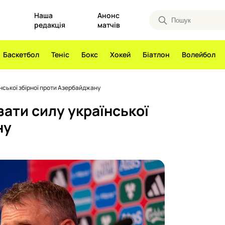
Наша
Анонс
редакція
матчів
Баскетбол
Теніс
Бокс
Хокей
Біатлон
Волейбол
їнської збірної проти Азербайджану
зати силу української
ну