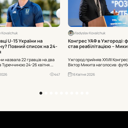
v Kovalchuk
Vladyslav Kovalchuk
явці U-15 України на
Конгрес УАФ в Ужгороді: 
ну? Повний список на 24-
став реабілітацією – Мик
я
ни назвала 22 гравців на два
Ужгород прийняв ХХVІІІ Конгрес
з Туреччиною 24-26 квітня.
Віктор Микита наголосив: футбо
 позиціями і клубами – від
війни – не просто гра, а інфрас
 2026
447
16 Квітня 2026
 та «Динамо» до «Баварії»,
реабілітація та освіта. 2022-20
ала» й «Брайтона». Дивіться
полів, 2026 – план ще 100. 70 тис
исок.
800 тренерів у системі.