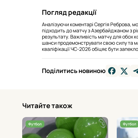
Погляд редакції
Аналізуючи коментарі Сергія Реброва, мо
підходить до матчу з Азербайджаном з р
результату. Важливість матчу для обох к
шанси продемонструвати свою силу та май
кваліфікації ЧС-2026 обіцяє бути запекл
Поділитись новиною
Читайте також
Футбол
Футбол