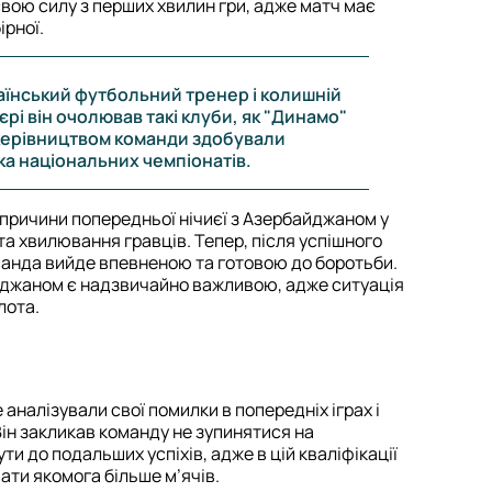
свою силу з перших хвилин гри, адже матч має
ірної.
аїнський футбольний тренер і колишній
єрі він очолював такі клуби, як "Динамо"
 керівництвом команди здобували
ка національних чемпіонатів.
 причини попередньої нічиєї з Азербайджаном у
 та хвилювання гравців. Тепер, після успішного
оманда вийде впевненою та готовою до боротьби.
йджаном є надзвичайно важливою, адже ситуація
лота.
 аналізували свої помилки в попередніх іграх і
Він закликав команду не зупинятися на
ти до подальших успіхів, адже в цій кваліфікації
ати якомога більше м’ячів.