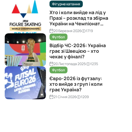
Фігурне катання
Хто і коли вийде на лід у
Празі – розклад та збірна
України на Чемпіонат
світу з фігурного катання
20 Березня 2026
1719
2026
Футбол
Відбір ЧС-2026: Україна
грає зі Швецією – хто
чекає у фіналі?
20 Листопада 2025
1235
Футбол
Євро-2026 із футзалу:
хто вийде з груп і коли
грає Україна?
21 Січня 2026
1209