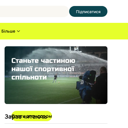
Підписатися
Більше
Зараз читають
Стати спонсором