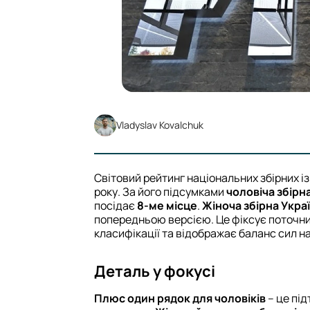
Vladyslav Kovalchuk
Світовий рейтинг національних збірних і
року. За його підсумками
чоловіча збірн
посідає
8-ме місце
.
Жіноча збірна Укра
попередньою версією. Це фіксує поточни
класифікації та відображає баланс сил на
Деталь у фокусі
Плюс один рядок для чоловіків
– це пі