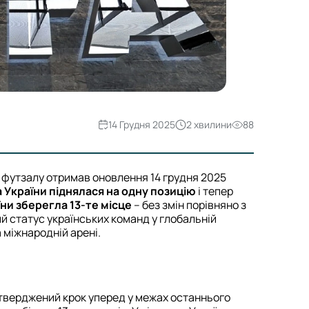
14 Грудня 2025
2 хвилини
88
з футзалу отримав оновлення 14 грудня 2025
а України піднялася на одну позицію
і тепер
їни зберегла 13-те місце
– без змін порівняно з
й статус українських команд у глобальній
 міжнародній арені.
дтверджений крок уперед у межах останнього