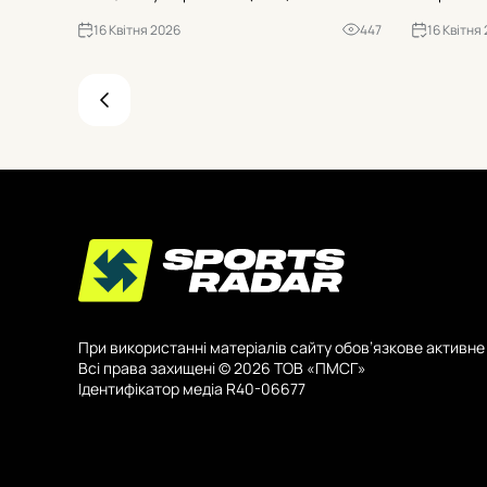
суперники Хорватія, Сербія та Італія. Коли
Перелік за
16 Квітня 2026
447
16 Квітня
старт і що на кону для U-20 ЧС-2027? Усі
«Шахтаря»
офіційні деталі з Рексема.
«Вільярре
повний сп
При використанні матеріалів сайту обов’язкове активне 
Всі права захищені © 2026 ТОВ «ПМСГ»
Ідентифікатор медіа R40-06677