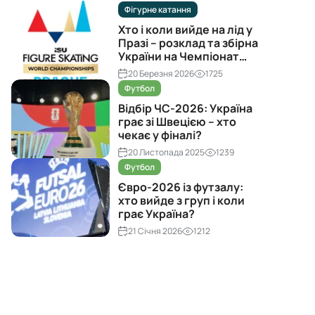
Фігурне катання
Хто і коли вийде на лід у
Празі – розклад та збірна
України на Чемпіонат
світу з фігурного катання
20 Березня 2026
1725
2026
Футбол
Відбір ЧС-2026: Україна
грає зі Швецією – хто
чекає у фіналі?
20 Листопада 2025
1239
Футбол
Євро-2026 із футзалу:
хто вийде з груп і коли
грає Україна?
21 Січня 2026
1212