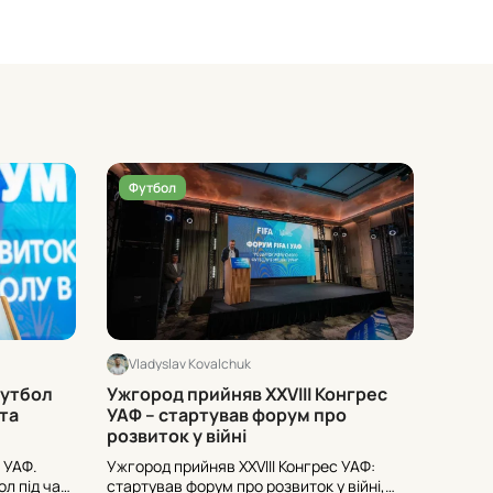
Футбол
Фут
Vladyslav Kovalchuk
Vlad
футбол
Ужгород прийняв ХХVІІІ Конгрес
Ія Ан
ита
УАФ – стартував форум про
бачи
розвиток у війні
 УАФ.
Ужгород прийняв ХХVІІІ Конгрес УАФ:
Після 
л під час
стартував форум про розвиток у війні,
говори