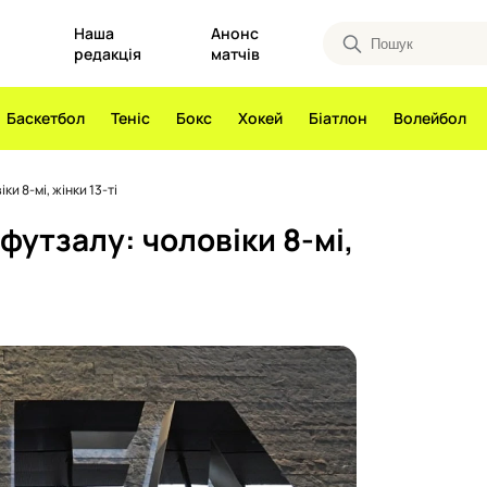
Наша
Анонс
редакція
матчів
Баскетбол
Теніс
Бокс
Хокей
Біатлон
Волейбол
и 8-мі, жінки 13-ті
футзалу: чоловіки 8-мі,