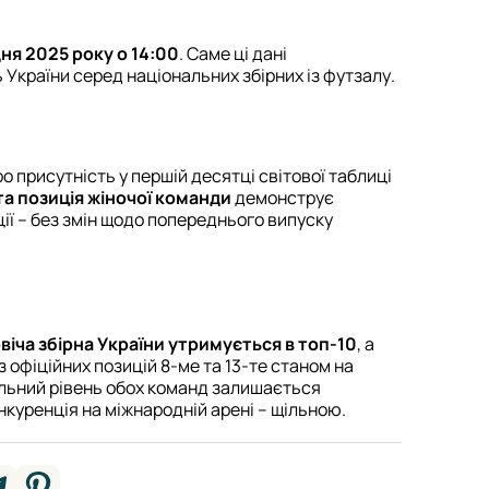
дня 2025 року о 14:00
. Саме ці дані
України серед національних збірних із футзалу.
о присутність у першій десятці світової таблиці
та позиція жіночої команди
демонструє
ції – без змін щодо попереднього випуску
віча збірна України утримується в топ-10
, а
з офіційних позицій 8-ме та 13-те станом на
гальний рівень обох команд залишається
нкуренція на міжнародній арені – щільною.