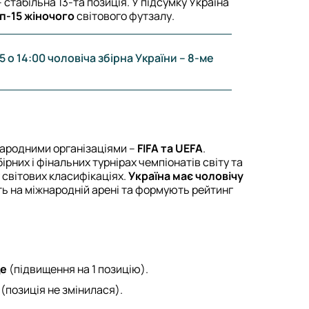
 стабільна 13-та позиція. У підсумку Україна
п-15 жіночого
світового футзалу.
5 о 14:00 чоловіча збірна України – 8-ме
народними організаціями –
FIFA та UEFA
.
ірних і фінальних турнірах чемпіонатів світу та
 світових класифікаціях.
Україна має чоловічу
ють на міжнародній арені та формують рейтинг
це
(підвищення на 1 позицію).
(позиція не змінилася).