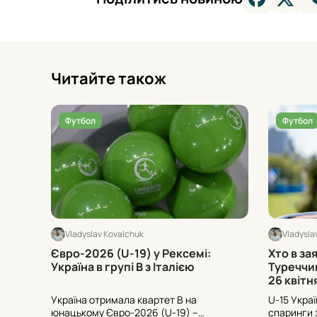
Читайте також
Футбол
Футбол
Vladyslav Kovalchuk
Vladysla
Євро-2026 (U-19) у Рексемі:
Хто в за
Україна в групі В з Італією
Туреччи
26 квітн
Україна отримала квартет В на
U-15 Украї
юнацькому Євро-2026 (U-19) –
спаринги 