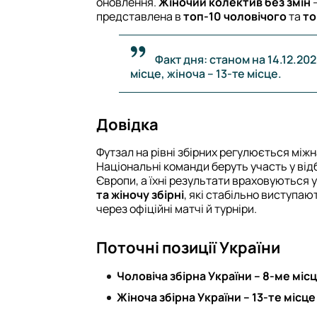
оновлення.
Жіночий колектив без змін
–
представлена в
топ-10 чоловічого
та
то
Факт дня: станом на 14.12.202
місце, жіноча – 13-те місце.
Довідка
Футзал на рівні збірних регулюється між
Національні команди беруть участь у відб
Європи, а їхні результати враховуються у
та жіночу збірні
, які стабільно виступа
через офіційні матчі й турніри.
Поточні позиції України
Чоловіча збірна України – 8-ме міс
Жіноча збірна України – 13-те місце