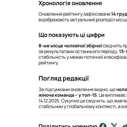
Хронологія оновлення
Оновлення рейтингу зафіксоване
14 гру
відображають актуальний розподіл місць 
Що показують ці цифри
8-ме місце чоловічої збірної
свідчить пр
за результатами останнього періоду.
13-
стабільність у межах поточної класифіка
рейтингу.
Погляд редакції
За підсумками оновлення видно, що
чоло
жіноча команда – у топ-15
. Це випливає 
14.12.2025. Сукупно це свідчить, що зма
стабільним у глобальному контексті, а ко
Поділитись новиною