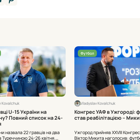
Футбол
v Kovalchuk
Vladyslav Kovalchuk
явці U-15 України на
Конгрес УАФ в Ужгороді: 
ну? Повний список на 24-
став реабілітацією – Мик
я
ни назвала 22 гравців на два
Ужгород прийняв ХХVІІІ Конгрес
з Туреччиною 24-26 квітня.
Віктор Микита наголосив: футбо