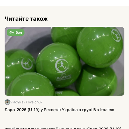
Читайте також
Футбол
Vladyslav Kovalchuk
Хт
Євро-2026 (U-19) у Рексемі: Україна в групі В з Італією
24
U-
Україна отримала квартет В на юнацькому Євро-2026 (U-19)