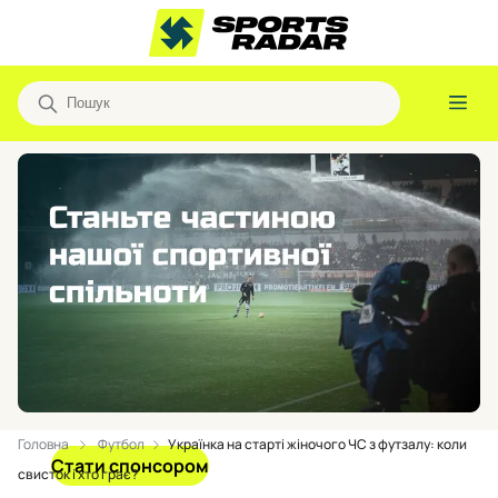
Головна
Футбол
Українка на старті жіночого ЧС з футзалу: коли
Стати спонсором
свисток і хто грає?