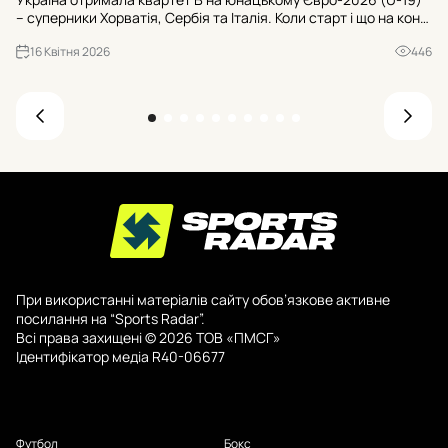
Ту
– суперники Хорватія, Сербія та Італія. Коли старт і що на кону
«Ш
для U-20 ЧС-2027? Усі офіційні деталі з Рексема.
«Б
16 Квітня 2026
446
При використанні матеріалів сайту обов’язкове активне
посилання на “Sports Radar”.
Всі права захищені © 2026 ТОВ «ПМСГ»
Ідентифікатор медіа R40-06677
Футбол
Бокс