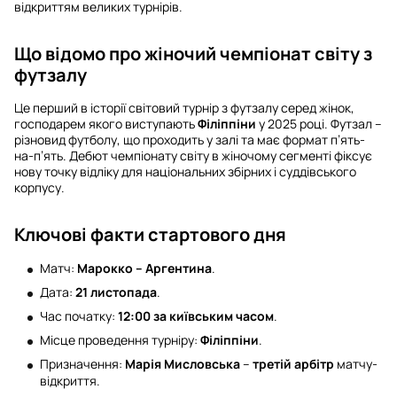
відкриттям великих турнірів.
Що відомо про жіночий чемпіонат світу з
футзалу
Це перший в історії світовий турнір з футзалу серед жінок,
господарем якого виступають
Філіппіни
у 2025 році. Футзал –
різновид футболу, що проходить у залі та має формат п’ять-
на-п’ять. Дебют чемпіонату світу в жіночому сегменті фіксує
нову точку відліку для національних збірних і суддівського
корпусу.
Ключові факти стартового дня
Матч:
Марокко – Аргентина
.
Дата:
21 листопада
.
Час початку:
12:00 за київським часом
.
Місце проведення турніру:
Філіппіни
.
Призначення:
Марія Мисловська
–
третій арбітр
матчу-
відкриття.