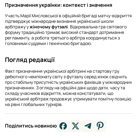
Призначення українки: контекст і значення
Участь Марії Мисловської в офіційній бригаді матчу-відкриття
підтверджує міжнародне визнання української школи
арбітражу у
жіночому футзалі
. Відкривальна гра світового
форуму традиційно тримає високий стандарт дотримання
регламенту, а робота третього арбітра координується з
головними суддями і технічною бригадою.
Погляд редакції
Факт призначення української арбітрині на стартову гру
дебютного чемпіонату світу з футзалу серед жінок свідчить
про стабільну присутність українських фахівців у міжнародних
призначеннях. З огляду на офіційні дані щодо дати, часу та
складу учасників відкриття, можна констатувати, що
український арбітраж продовжує утримувати помітну позицію
на рівні глобальних турнірів.
Поділитись новиною