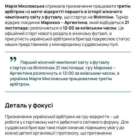
Марія Мисловська
отримала призначення працювати
третім
арбітром
на
матчі-відкритті
першого в історії жіночого
чемпіонату світу з футзалу
, що стартує на
Філіппіни
. Турнір
відкриє поєдинок
Марокко – Аргентина
, який відбудеться
21
листопада
і розпочнеться о
12:00 за київським часом
. Це
офіційний старт нового розділу в жіночому футзалі, а
присутність української арбітрині в бригаді підкреслює статус
наших представників у міжнародному суддівському пулі.
Перший жіночий чемпіонат світу з футзалу
стартує на Філіппінах 21 листопада; гру Марокко –
Аргентина розпочнуть о 12:00 за київським часом, а
українка Марія Мисловська працюватиме третім
арбітром.
Деталь у фокусі
Призначення української арбітрині на гру-відкриття – це
робота у стартовому матчі дебютного світового форуму. Для
суддівської бригади така подія означає підвищену увагу до
кожної деталі організації і протоколу, що притаманно