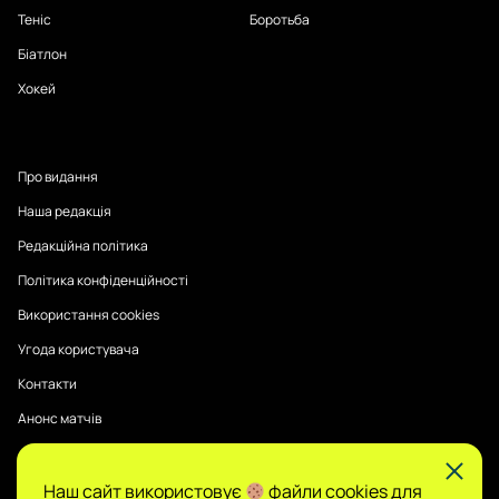
Теніс
Боротьба
Біатлон
Хокей
Про видання
Наша редакція
Редакційна політика
Політика конфіденційності
Використання cookies
Угода користувача
Контакти
Анонс матчів
Наш сайт використовує
файли cookies для
Публікації на Sports Radar мають інформаційний характер.