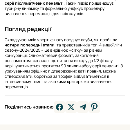
серії післяматчевих пенальті
. Такий підхід пришвидшує
турнірну динаміку та формально уніфікує процедуру
визначення переможців для всіх раундів.
Погляд редакції
Склад учасників чвертьфіналу поєднує клуби, які пройшли
чотири попередні етапи
, та представників топ-4 вищої ліги
сезону-2024/2025 – це вирівнює «сітку» за рівнем
конкуренції. Одноматчевий формат, закріплений
регламентом, означає, що питання виходу до 1/2 фіналу
вирішуватиметься протягом 90 хвилин або у серії пенальті. З
урахуванням офіційно підтверджених дат і правил, можна
стверджувати: боротьба за трофей відбуватиметься в
інтенсивному темпі та з чіткими критеріями визначення
переможців.
Поділитись новиною