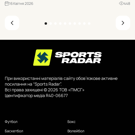
«Б
16 Квітня 2026
448
При використанні матеріалів сайту обов’язкове активне
посилання на “Sports Radar”.
Всі права захищені © 2026 ТОВ «ПМСГ»
Ідентифікатор медіа R40-06677
Футбол
Бокс
Баскетбол
Волейбол