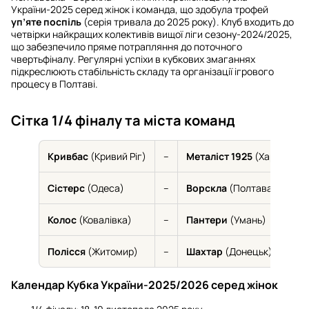
України-2025 серед жінок і команда, що здобула трофей
уп’яте поспіль
(серія тривала до 2025 року). Клуб входить до
четвірки найкращих колективів вищої ліги сезону-2024/2025,
що забезпечило пряме потрапляння до поточного
чвертьфіналу. Регулярні успіхи в кубкових змаганнях
підкреслюють стабільність складу та організації ігрового
процесу в Полтаві.
Сітка 1/4 фіналу та міста команд
Кривбас
(Кривий Ріг)
–
Металіст 1925
(Харків)
Сістерс
(Одеса)
–
Ворскла
(Полтава)
Колос
(Ковалівка)
–
Пантери
(Умань)
Полісся
(Житомир)
–
Шахтар
(Донецьк)
Календар Кубка України-2025/2026 серед жінок