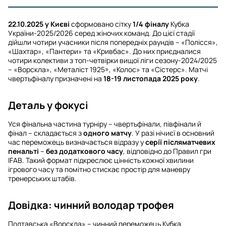
22.10.2025 у Києві
сформовано сітку
1/4 фіналу
Кубка
України-2025/2026 серед жіночих команд. До цієї стадії
дійшли чотири учасники після попередніх раундів – «Полісся»,
«Шахтар», «Пантери» та «Кривбас». До них приєдналися
чотири колективи з топ-четвірки вищої ліги сезону-2024/2025
– «Ворскла», «Металіст 1925», «Колос» та «Сістерс». Матчі
чвертьфіналу призначені на
18-19 листопада 2025 року
.
Деталь у фокусі
Уся фінальна частина турніру – чвертьфінали, півфінали й
фінал – складається з
одного матчу
. У разі нічиєї в основний
час переможець визначається відразу у
серії післяматчевих
пенальті
–
без додаткового часу
, відповідно до Правил гри
IFAB. Такий формат підкреслює цінність кожної хвилини
ігрового часу та помітно стискає простір для маневру
тренерських штабів.
Довідка: чинний володар трофея
Полтавська «Ворскла» – чинний переможець Кубка