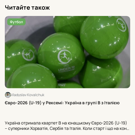
Читайте також
Футбол
Vladyslav Kovalchuk
Хт
Євро-2026 (U-19) у Рексемі: Україна в групі В з Італією
24
U-
Україна отримала квартет В на юнацькому Євро-2026 (U-19)
Ту
– суперники Хорватія, Сербія та Італія. Коли старт і що на кону
«Ш
для U-20 ЧС-2027? Усі офіційні деталі з Рексема.