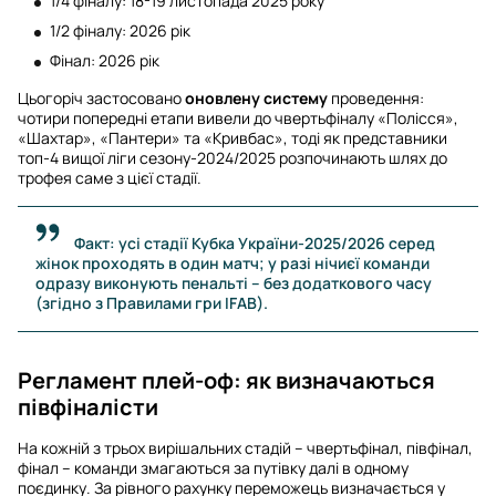
1/4 фіналу: 18-19 листопада 2025 року
1/2 фіналу: 2026 рік
Фінал: 2026 рік
Цьогоріч застосовано
оновлену систему
проведення:
чотири попередні етапи вивели до чвертьфіналу «Полісся»,
«Шахтар», «Пантери» та «Кривбас», тоді як представники
топ-4 вищої ліги сезону-2024/2025 розпочинають шлях до
трофея саме з цієї стадії.
Факт: усі стадії Кубка України-2025/2026 серед
жінок проходять в один матч; у разі нічиєї команди
одразу виконують пенальті – без додаткового часу
(згідно з Правилами гри IFAB).
Регламент плей-оф: як визначаються
півфіналісти
На кожній з трьох вирішальних стадій – чвертьфінал, півфінал,
фінал – команди змагаються за путівку далі в одному
поєдинку. За рівного рахунку переможець визначається у