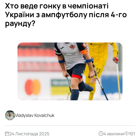
Хто веде гонку в чемпіонаті
України з ампфутболу після 4-го
раунду?
Vladyslav Kovalchuk
24 Листопада 2025
4 хвилини
101