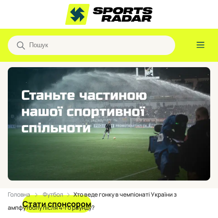
Головна
Футбол
Хто веде гонку в чемпіонаті України з
Стати спонсором
ампфутболу після 4-го раунду?