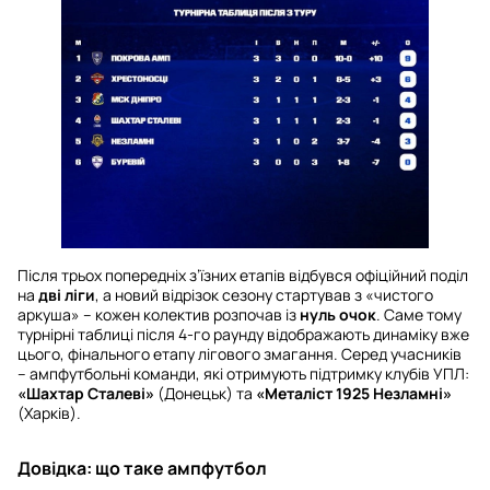
Після трьох попередніх з’їзних етапів відбувся офіційний поділ
на
дві ліги
, а новий відрізок сезону стартував з «чистого
аркуша» – кожен колектив розпочав із
нуль очок
. Саме тому
турнірні таблиці після 4-го раунду відображають динаміку вже
цього, фінального етапу лігового змагання. Серед учасників
– ампфутбольні команди, які отримують підтримку клубів УПЛ:
«Шахтар Сталеві»
(Донецьк) та
«Металіст 1925 Незламні»
(Харків).
Довідка: що таке ампфутбол