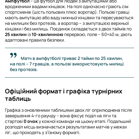
Ампфутбол
– це футбол для людей з ампутаціями або
вродженими вадами кінцівок. На полі одночасно грають сім
спортсменів (шість польових плюс воротар). Польові гравці
мають ампутацію або ваду нижньої кінцівки та пересуваються
на милицях без протезів, а воротар – з ампутацією верхньої
кінцівки і без милиць. Поєдинок складається з двох таймів по
25 хвилин
із
10-хвилинною
перервою, поле – 60×40 м, діють
адаптовані правила безпеки.
Матч в ампфутболі триває 2 тайми по 25 хвилин,
на полі – 7 гравців, а польові використовують милиці
без протезів.
Офіційний формат і графіка турнірних
таблиць
Графіка з оновленими таблицями двох ліг оприлюднена після
завершення 4-го раунду – вона фіксує поділ на ліги та
стартові
0 очок
у кожної команди на цьому етапі. Подальший
розподіл місць визначається результатами матчів у межах
ліг, що проходять у з’їзному форматі.