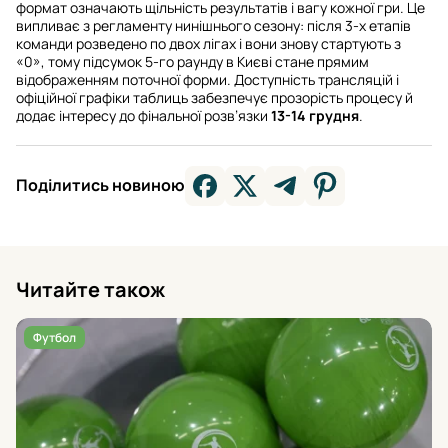
формат означають щільність результатів і вагу кожної гри. Це
випливає з регламенту нинішнього сезону: після 3-х етапів
команди розведено по двох лігах і вони знову стартують з
«0», тому підсумок 5-го раунду в Києві стане прямим
відображенням поточної форми. Доступність трансляцій і
офіційної графіки таблиць забезпечує прозорість процесу й
додає інтересу до фінальної розв’язки
13-14 грудня
.
Поділитись новиною
Читайте також
Футбол