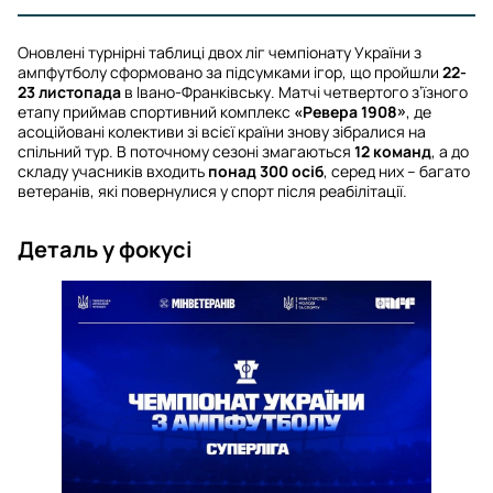
Оновлені турнірні таблиці двох ліг чемпіонату України з
ампфутболу сформовано за підсумками ігор, що пройшли
22-
23 листопада
в Івано-Франківську. Матчі четвертого з’їзного
етапу приймав спортивний комплекс
«Ревера 1908»
, де
асоційовані колективи зі всієї країни знову зібралися на
спільний тур. В поточному сезоні змагаються
12 команд
, а до
складу учасників входить
понад 300 осіб
, серед них – багато
ветеранів, які повернулися у спорт після реабілітації.
Деталь у фокусі