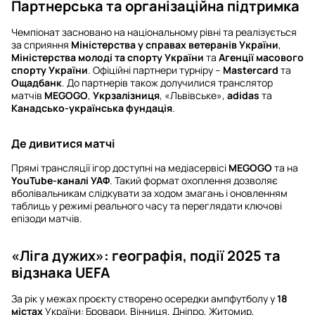
Партнерська та організаційна підтримка
Чемпіонат засновано на національному рівні та реалізується
за сприяння
Міністерства у справах ветеранів України
,
Міністерства молоді та спорту України
та
Агенції масового
спорту України
. Офіційні партнери турніру –
Mastercard
та
Ощадбанк
. До партнерів також долучилися транслятор
матчів
MEGOGO
,
Укрзалізниця
, «Львівське»,
adidas
та
Канадсько-українська фундація
.
Де дивитися матчі
Прямі трансляції ігор доступні на медіасервісі
MEGOGO
та на
YouTube-каналі УАФ
. Такий формат охоплення дозволяє
вболівальникам слідкувати за ходом змагань і оновленням
таблиць у режимі реального часу та переглядати ключові
епізоди матчів.
«Ліга дужих»: географія, події 2025 та
відзнака UEFA
За рік у межах проєкту створено осередки ампфутболу у
18
містах
України: Бровари, Вінниця, Дніпро, Житомир,