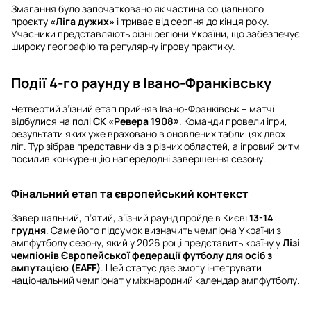
Змагання було започатковано як частина соціального
проєкту
«Ліга дужих»
і триває від серпня до кінця року.
Учасники представляють різні регіони України, що забезпечує
широку географію та регулярну ігрову практику.
Події 4-го раунду в Івано-Франківську
Четвертий з’їзний етап прийняв Івано-Франківськ – матчі
відбулися на полі
СК «Ревера 1908»
. Команди провели ігри,
результати яких уже враховано в оновлених таблицях двох
ліг. Тур зібрав представників з різних областей, а ігровий ритм
посилив конкуренцію напередодні завершення сезону.
Фінальний етап та європейський контекст
Завершальний, п’ятий, з’їзний раунд пройде в Києві
13-14
грудня
. Саме його підсумок визначить чемпіона України з
ампфутболу сезону, який у 2026 році представить країну у
Лізі
чемпіонів Європейської федерації футболу для осіб з
ампутацією (EAFF)
. Цей статус дає змогу інтегрувати
національний чемпіонат у міжнародний календар ампфутболу.