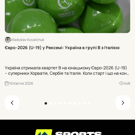
Vladyslav Kovalchuk
Хт
Євро-2026 (U-19) у Рексемі: Україна в групі В з Італією
24
U-
Україна отримала квартет В на юнацькому Євро-2026 (U-19)
Ту
– суперники Хорватія, Сербія та Італія. Коли старт і що на кону
«Ш
для U-20 ЧС-2027? Усі офіційні деталі з Рексема.
«Б
16 Квітня 2026
448