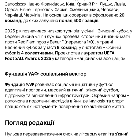
Запоріжжя, Івано-Франківськ, Київ, Кривий Ріг, Луцьк, Львів,
Одеса, Рівне, Тернопіль, Харків, Хмельницький, Черкаси,
Чернівці, Чернігів. На основі цих осередків сформовано
20
команд
, до яких залучено
понад 500 гравців
.
2025 рік позначився низкою турнірів: у січні – Зимовий кубок, у
березні збірна «Ліги дужих» провела історичний виїзний матч
проти Red Flamingos у Бельгії (перемога
1:0
), у травні –
Весняний кубок за участі
8 команд
, у листопаді – Осінній
кубок із
4 колективами
. Проєкт став лауреатом
UEFA
FootbALL Awards 2025
у категорії «Національна асоціація».
Фундація УАФ: соціальний вектор
Фундація УАФ
розвиває соціальні ініціативи у футболі:
адаптивні програми, масовий дитячий і жіночий футбол,
підтримку та відновлення інфраструктури. Окремий напрям –
допомога в подоланні наслідків війни, де інклюзія та спорт
працюють як інструменти повернення до активного життя.
Погляд редакції
Нульове перезавантаження очок на ліговому етапі та з’їзний