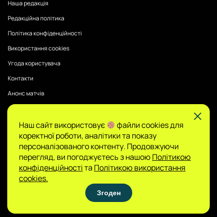
Наша редакція
Редакційна політика
Політика конфіденційності
Використання cookies
Угода користувача
Контакти
Анонс матчів
Наш сайт використовує
файли cookies для
Публікації на Sports Radar мають інформаційний характер.
коректної роботи, аналітики та показу
Думки авторів є їхньою особистою позицією, редакція не
гарантує повної достовірності та не несе відповідальності
персоналізованого контенту. Продовжуючи
за зміст.
перегляд, ви погоджуєтесь з нашою
Політикою
Сайт не є організатором азартних ігор і не
конфіденційності
та
Політикою використання
приймає ставок, проте може містити матеріали
cookies.
про гемблінг. Доступ до таких розділів дозволено
Згоден
лише користувачам 21+. Грайте відповідально.