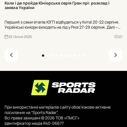
Co
Коли і де пройде Юніорська серія Гран прі: розклад і
ст
заявка України
Па
Перший з семи етапів ЮГП відбудеться у Китаї 20-22 серпня.
пі
Українські юніори виходять на лід у Ризі 27-29 серпня. Далі –
Ne
етапи в Бангкоку, Анкарі, Батумі, Любляні та Гданьску, фінал у
ро
25 Липня 2026
27
Чунціні.
При використанні матеріалів сайту обов’язкове активне
посилання на “Sports Radar”.
Всі права захищені © 2026 ТОВ «ПМСГ»
Ідентифікатор медіа R40-06677