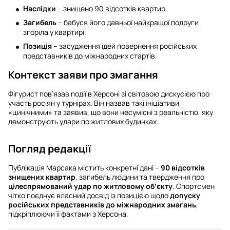
Наслідки
– знищено 90 відсотків квартир.
Загибель
– бабуся його давньої найкращої подруги
згоріла у квартирі.
Позиція
– засудження ідей повернення російських
представників до міжнародних стартів.
Контекст заяви про змагання
Фігурист пов’язав події в Херсоні зі світовою дискусією про
участь росіян у турнірах. Він назвав такі ініціативи
«цинічними» та заявив, що вони несумісні з реальністю, яку
демонструють удари по житлових будинках.
Погляд редакції
Публікація Марсака містить конкретні дані –
90 відсотків
знищених квартир
, загибель людини та твердження про
цілеспрямований удар по житловому об’єкту
. Спортсмен
чітко поєднує власний досвід із позицією щодо
допуску
російських представників до міжнародних змагань
,
підкріплюючи її фактами з Херсона.