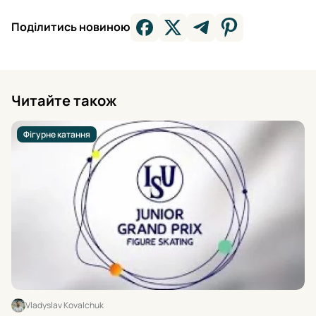
Поділитись новиною
Читайте також
Фігурне катання
Vladyslav Kovalchuk