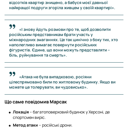
відсотків квартир знищено, а бабуся моєї давньої
найкращої подруги згоріла живцем у своїй квартирі».
«І знову йдуть розмови про те, щоб дозволити
російським представникам брати участь у
міжнародних змаганнях. Це так цинічно з боку тих, хто
наполегливо вимагає повернути російських
фігуристів. Єдине, що вони можуть представляти –
біль, руйнування та смерть».
«Атака не була випадковою, росіяни
цілеспрямовано били по житловому будинку. Якщо ви
можете це толерувати, ви чудовисько».
Що саме повідомив Марсак
Локація
– багатоповерховий будинок у Херсоні, де
спортсмен виріс.
Метод атаки
– російські дрони.