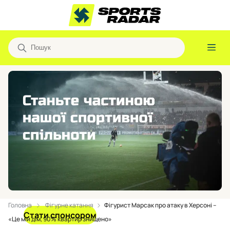
Головна
Фігурне катання
Фігурист Марсак про атаку в Херсоні –
Стати спонсором
«Це мій дім, 90% квартир знищено»