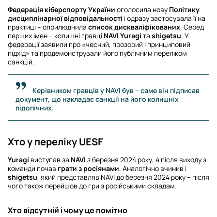
Федерація кіберспорту України
оголосила нову
Політику
дисциплінарної відповідальності
і одразу застосувала її на
практиці – оприлюднила
список дискваліфікованих
. Серед
перших імен – колишні гравці
NAVI
Yuragi
та
shigetsu
. У
федерації заявили про «чесний, прозорий і принциповий
підхід» та продемонстрували його публічним переліком
санкцій.
Керівником гравців у NAVI був – саме він підписав
документ, що накладає санкції на його колишніх
підопічних.
Хто у переліку UESF
Yuragi
виступав за
NAVI
з березня 2024 року, а після виходу з
команди почав
грати з росіянами
. Аналогічно вчинив і
shigetsu
, який представляв NAVI до березня 2024 року – після
чого також перейшов до гри з російськими складам.
Хто відсутній і чому це помітно