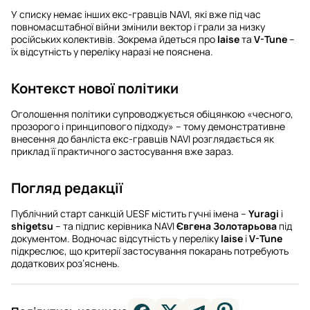
У списку немає інших екс-гравців NAVI, які вже під час
повномасштабної війни змінили вектор і грали за низку
російських колективів. Зокрема йдеться про
laise
та
V-Tune
–
їх відсутність у переліку наразі не пояснена.
Контекст нової політики
Оголошення політики супроводжується обіцянкою «чесного,
прозорого і принципового підходу» – тому демонстративне
внесення до банліста екс-гравців NAVI розглядається як
приклад її практичного застосування вже зараз.
Погляд редакції
Публічний старт санкцій UESF містить гучні імена –
Yuragi
і
shigetsu
– та підпис керівника NAVI
Євгена Золотарьова
під
документом. Водночас відсутність у переліку
laise
і
V-Tune
підкреслює, що критерії застосування покарань потребують
додаткових роз’яснень.