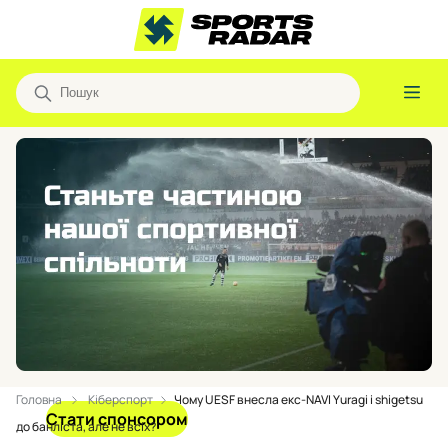
Головна
Кіберспорт
Чому UESF внесла екс-NAVI Yuragi і shigetsu
Стати спонсором
до банліста, але не всіх?