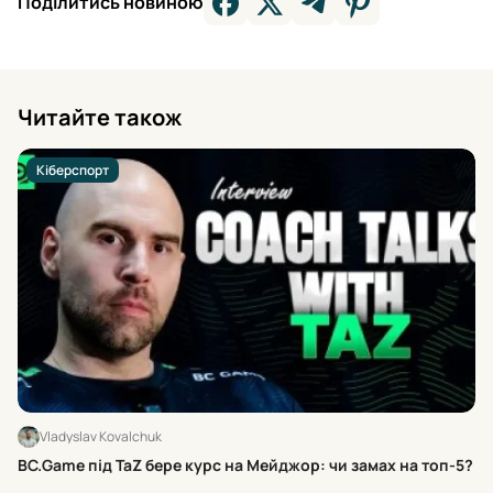
Поділитись новиною
Читайте також
Кіберспорт
Vladyslav Kovalchuk
Бр
BC.Game під TaZ бере курс на Мейджор: чи замах на топ-5?
мі