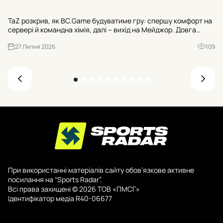
NA
TaZ розкрив, як BC.Game будуватиме гру: спершу комфорт на
до
сервері й командна хімія, далі – вихід на Мейджор. Довга
пр
дистанція ще амбітніша: стабільне місце в топ-5 світу. Дебют
мі
27 Липня 2026
109
– у Гельсінкі наприкінці липня.
При використанні матеріалів сайту обов’язкове активне
посилання на “Sports Radar”.
Всі права захищені © 2026 ТОВ «ПМСГ»
Ідентифікатор медіа R40-06677