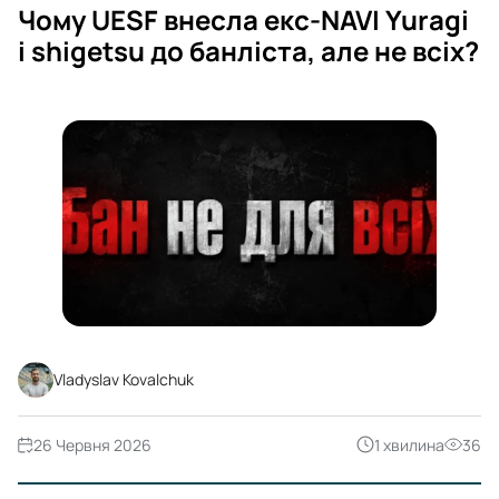
Чому UESF внесла екс-NAVI Yuragi
і shigetsu до банліста, але не всіх?
Vladyslav Kovalchuk
26 Червня 2026
1 хвилина
36