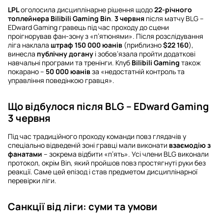
LPL
оголосила дисциплінарне рішення щодо
22-річного
топлейнера
Bilibili Gaming
Bin
.
3 червня
після матчу BLG –
EDward Gaming гравець під час проходу до сцени
проігнорував фан-зону з «п’ятюнями». Після розслідування
ліга наклала
штраф 150 000 юанів
(приблизно
$22 160
),
винесла
публічну догану
і зобов’язала пройти додаткові
навчальні програми та тренінги. Клуб
Bilibili Gaming
також
покарано –
50 000 юанів
за «недостатній контроль та
управління поведінкою гравця».
Що відбулося після BLG – EDward Gaming
3 червня
Під час традиційного проходу команди повз глядачів у
спеціально відведеній зоні гравці мали виконати
взаємодію з
фанатами
– зокрема відбити «п’ять». Усі члени BLG виконали
протокол, окрім Bin, який пройшов повз простягнуті руки без
реакції. Саме цей епізод і став предметом дисциплінарної
перевірки ліги.
Санкції від ліги: суми та умови