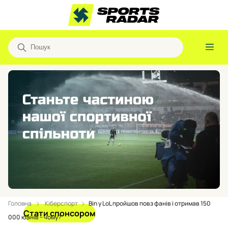
Головна
Кіберспорт
Bin у LoL пройшов повз фанів і отримав 150
Стати спонсором
000 юанів – чому?