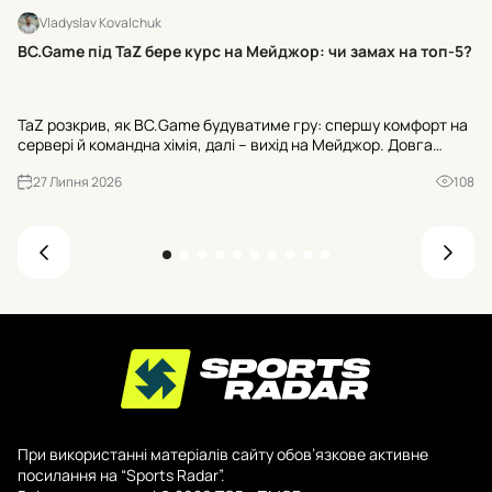
Vladyslav Kovalchuk
Бр
BC.Game під TaZ бере курс на Мейджор: чи замах на топ-5?
мі
NA
TaZ розкрив, як BC.Game будуватиме гру: спершу комфорт на
до
сервері й командна хімія, далі – вихід на Мейджор. Довга
пр
дистанція ще амбітніша: стабільне місце в топ-5 світу. Дебют
мі
27 Липня 2026
108
– у Гельсінкі наприкінці липня.
При використанні матеріалів сайту обов’язкове активне
посилання на “Sports Radar”.