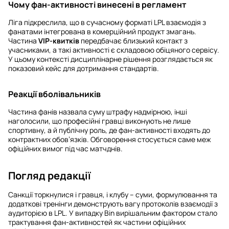
Чому фан-активності винесені в регламент
Ліга підкреслила, що в сучасному форматі LPL взаємодія з
фанатами інтегрована в комерційний продукт змагань.
Частина
VIP-квитків
передбачає близький контакт з
учасниками, а такі активності є складовою обіцяного сервісу.
У цьому контексті дисциплінарне рішення розглядається як
показовий кейс для дотримання стандартів.
Реакції вболівальників
Частина фанів назвала суму штрафу надмірною, інші
наголосили, що професійні гравці виконують не лише
спортивну, а й публічну роль, де фан-активності входять до
контрактних обов’язків. Обговорення стосується саме меж
офіційних вимог під час матчднів.
Погляд редакції
Санкції торкнулися і гравця, і клубу – суми, формулювання та
додаткові тренінги демонструють вагу протоколів взаємодії з
аудиторією в LPL. У випадку Bin вирішальним фактором стало
трактування фан-активностей як частини офіційних