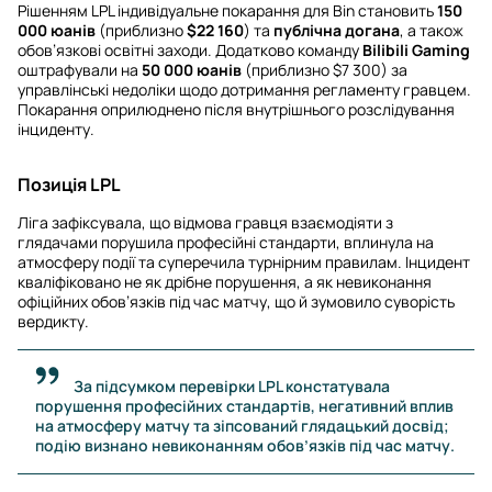
Рішенням LPL індивідуальне покарання для Bin становить
150
000 юанів
(приблизно
$22 160
) та
публічна догана
, а також
обов’язкові освітні заходи. Додатково команду
Bilibili Gaming
оштрафували на
50 000 юанів
(приблизно $7 300) за
управлінські недоліки щодо дотримання регламенту гравцем.
Покарання оприлюднено після внутрішнього розслідування
інциденту.
Позиція LPL
Ліга зафіксувала, що відмова гравця взаємодіяти з
глядачами порушила професійні стандарти, вплинула на
атмосферу події та суперечила турнірним правилам. Інцидент
кваліфіковано не як дрібне порушення, а як невиконання
офіційних обов’язків під час матчу, що й зумовило суворість
вердикту.
За підсумком перевірки LPL констатувала
порушення професійних стандартів, негативний вплив
на атмосферу матчу та зіпсований глядацький досвід;
подію визнано невиконанням обов’язків під час матчу.